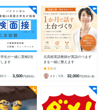
大学生が一緒に英検2次
元高校英語教師が英語のつまず
習します
きを一緒に整えます
5.0
(1)
3,500
32,000
リズ ＠翻訳士・英国法学部卒
まき｜元高校英語教員｜さぼてん英会話運営
円
(60分)
円
(30分×8)