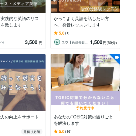
く実践的な英語のリス
かっこよく英語を話したい方
談を致します
へ、発音レッスンします
5.0
(1)
3,500
1,500
ene
ユウ【英語発音コーチ】
円
円
(60分)
予約受付中
能力の向上をサポート
あなたのTOEIC対策の困りごと
を解決します
5.0
(16)
見積り必須