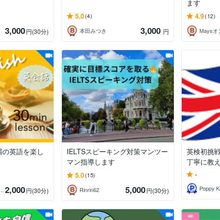
ます
5.0
4.9
(4)
(12)
3,000
3,000
本田みつき
円
(30分)
円
場の英語を楽し
IELTSスピーキング対策マンツー
英検初挑
マン指導します
丁寧に教
-
5.0
(15)
2,000
5,000
Poppy K
リカ人・ネイティブ英会話
Rinrin62
円
(30分)
円
(30分)