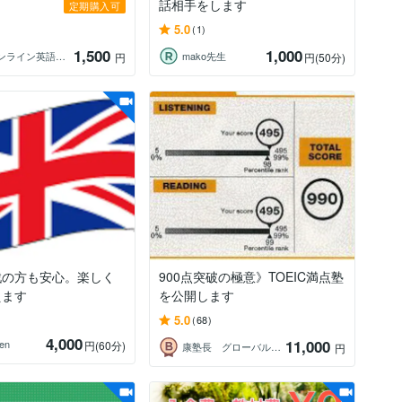
話相手をします
定期購入可
5.0
(1)
1,500
1,000
Maysオンライン英語教室
mako先生
円
円
(50分)
戦の方も安心。楽しく
900点突破の極意》TOEIC満点塾
えます
を公開します
5.0
(68)
4,000
11,000
en
円
(60分)
康塾長 グローバルリーダーコーチ
円