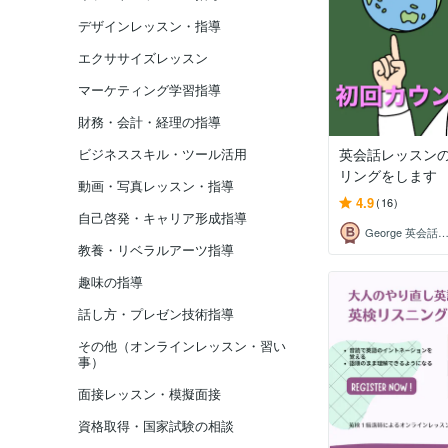
デザインレッスン・指導
エクササイズレッスン
マーケティング学習指導
財務・会計・経理の指導
ビジネススキル・ツール活用
英会話レッスン
リングをします
動画・写真レッスン・指導
4.9
(16)
自己啓発・キャリア形成指導
George 英会話レッスン＆コーチ
教養・リベラルアーツ指導
趣味の指導
話し方・プレゼン技術指導
その他（オンラインレッスン・習い
事）
面接レッスン・模擬面接
資格取得・国家試験の相談