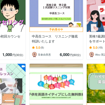
予約受付中
の初回カウンセ
中高生コース リスニング徹底
英検1級
特訓いたします
をサポー
5.0
5.0
(5)
(15)
1,000
6,000
ング
笹倉由美恵
Atsu 
円
(30分)
円
(60分)