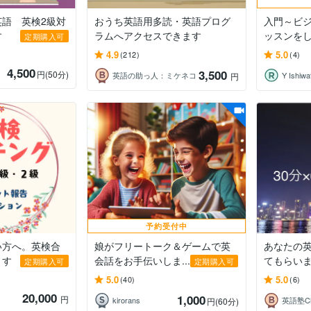
語 英検2級対
おうち英語用多読・英語プログ
入門～ビ
す
ラムへアクセスできます
ッスンを
定期購入可
4.9
5.0
(212)
(4)
4,500
3,500
円
(50分)
英語の助っ人：ミケネコ
Y Ishiwa
円
予約受付中
い方へ。英検合
娘がフリートーク＆ゲームで英
あなたの
ます
会話をお手伝いしま...
てもらい
定期購入可
定期購入可
5.0
5.0
(40)
(6)
20,000
1,000
円
kirorans
英語塾Ch
円
(60分)