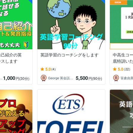
自己紹介の英
英語学習のコーチングをします
中高生コ
ースします
底特訓い
5.0
5.0
(4)
(22)
1,000
5,500
顕｜英語コーチ・通訳案内士
George 英会話レッスン＆コーチング
笹倉由
円
(30分)
円
(90分)