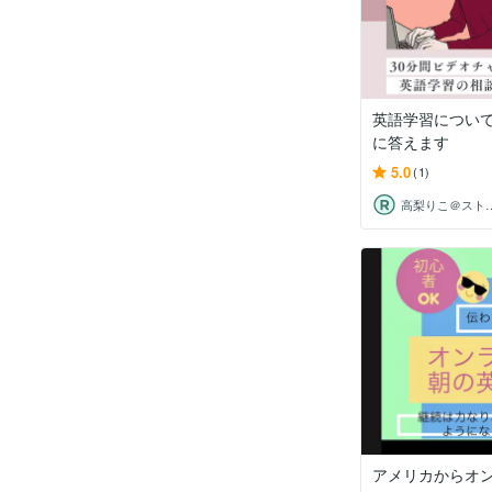
英語学習につい
に答えます
5.0
(1)
高梨りこ＠ストイック
アメリカからオ