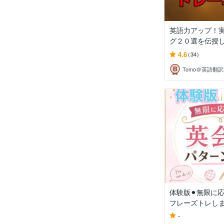
英語力アップ！
グ２０選を伝授
4.6
(34)
Tomo＠英語翻
体験版⚫︎無限に
フレーズトレし
-