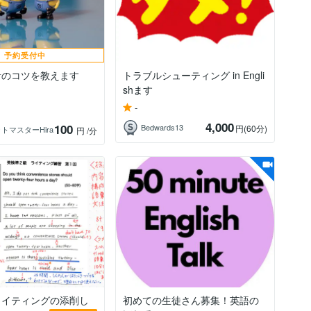
予約受付中
音のコツを教えます
トラブルシューティング in Engli
shます
-
4,000
100
Bedwards13
円
(60分)
トマスターHira
円
/分
ライティングの添削し
初めての生徒さん募集！英語の