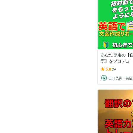
あなた専用の【
語】をプロデュ
5.0
(5)
山田 光