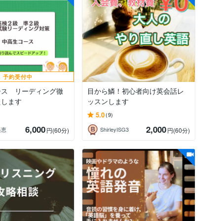
予約受付中
ース リーディング徹
目から鱗！初心者向け英会話レ
たします
ッスンします
5.0
(9)
6,000
2,000
美恵
ShirleyISG3
円
(60分)
円
(60分)