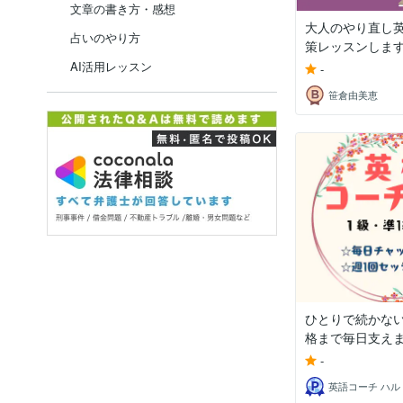
文章の書き方・感想
大人のやり直し英
占いのやり方
策レッスンしま
AI活用レッスン
-
笹倉由美恵
ひとりで続かな
格まで毎日支え
-
英語コーチ ハル