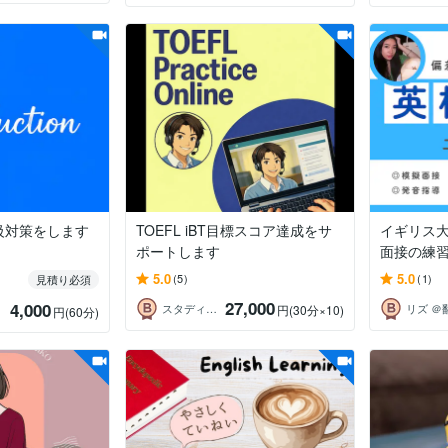
級対策をします
TOEFL iBT目標スコア達成をサ
イギリス
ポートします
面接の練
5.0
5.0
(5)
(1)
見積り必須
27,000
4,000
スタディコーチ Shin
円
(30分×10)
円
(60分)