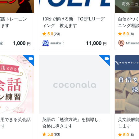
実践トレーニン
10秒で解ける新 TOEFLリーデ
自信がつ
します
ィング 教えます
ニング相
5.0
5.0
(23)
(8)
1,000
11,000
訳家
anraku_t
Mitsuen
円
円
応用できる英会話
英語の「勉強方法」を指導し、
英文読解
ます
合格に導きます
します
5.0
5.0
(63)
(6)