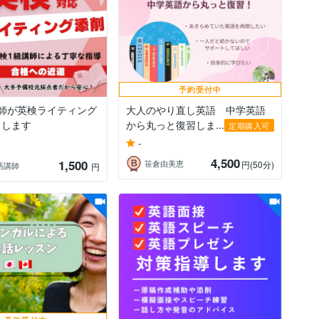
予約受付中
講師が英検ライティング
大人のやり直し英語 中学英語
トします
から丸っと復習しま...
定期購入可
-
4,500
1,500
笹倉由美恵
円
(50分)
英語講師
円