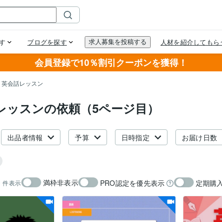
会員登録で10％割引クーポンを獲得！
英会話レッスン
レッスンの依頼（5ページ目）
出品者情報
予算
日時指定
お届け日数
満枠非表示
PRO認定を優先表示
定期購
0
件表示