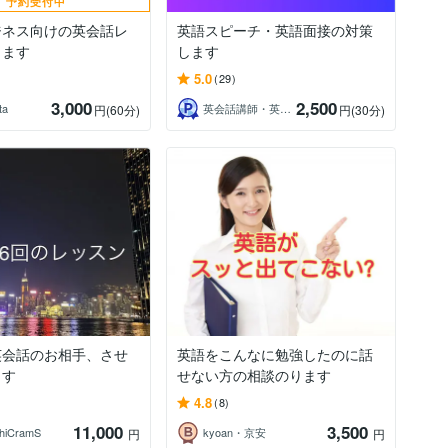
予約受付中
ジネス向けの英会話レ
英語スピーチ・英語面接の対策
します
します
5.0
(29)
3,000
2,500
ta
英会話講師・英語コーチKevin
円
(60分)
円
(30分)
英会話のお相手、させ
英語をこんなに勉強したのに話
ます
せない方の相談のります
4.8
(8)
11,000
3,500
iCramS
kyoan・京安
円
円