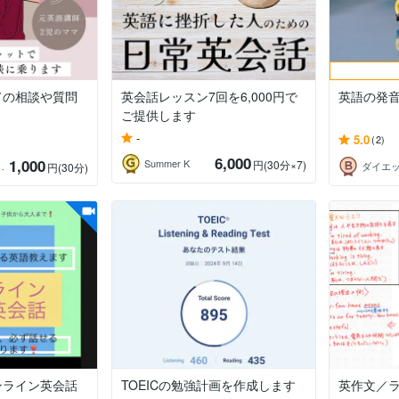
ての相談や質問
英会話レッスン7回を6,000円で
英語の発
ご提供します
-
5.0
(2)
6,000
1,000
Summer K
円
(30分×7)
勉強法に疲れた方へ
ダイエッ
円
(30分)
ンライン英会話
TOEICの勉強計画を作成します
英作文／