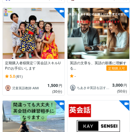
定期購入者様限定♡英会話スキルU
英語の文章を、英語の順番に理解す
Pのお手伝いします
る...
定期購入可
-
5.0
(61)
3,000
1,500
円
円
ちあき＠英語を話すおばさん
児童英語教師 AIMI
(50分)
(30分)