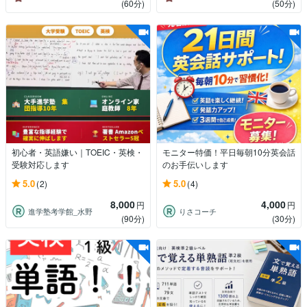
(60分)
(50分)
初心者・英語嫌い｜TOEIC・英検・
モニター特価！平日毎朝10分英会話
受験対応します
のお手伝いします
5.0
5.0
(2)
(4)
8,000
4,000
円
円
進学塾考学館_水野
りさコーチ
(90分)
(30分)