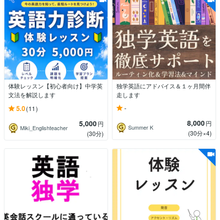
体験レッスン【初心者向け】中学英
独学英語にアドバイス＆１ヶ月間伴
文法を解説します
走します
-
5.0
(11)
8,000
5,000
円
円
Summer K
Miki_Englishteacher
(30分×4)
(30分)