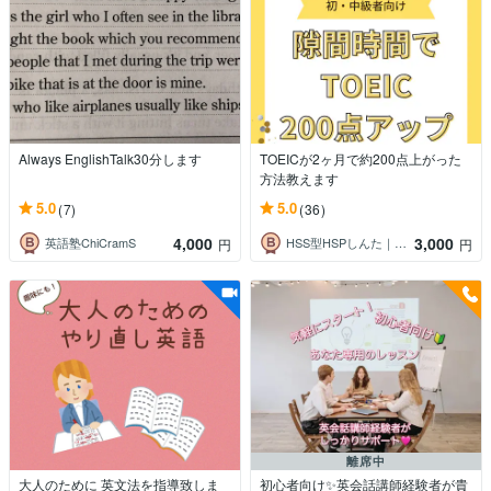
Always EnglishTalk30分します
TOEICが2ヶ月で約200点上がった
方法教えます
5.0
5.0
(7)
(36)
4,000
3,000
英語塾ChiCramS
HSS型HSPしんた｜価値観発掘コーチ
円
円
離席中
大人のために 英文法を指導致しま
初心者向け✨英会話講師経験者が貴