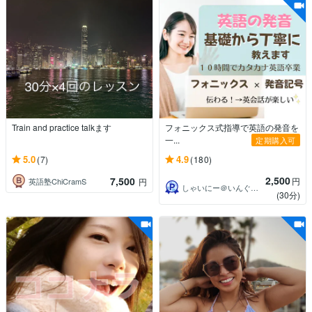
Train and practice talkます
フォニックス式指導で英語の発音を
一...
定期購入可
5.0
4.9
(7)
(180)
2,500
7,500
円
英語塾ChiCramS
円
しゃいにー＠いんぐりっしゅ！
(30分)