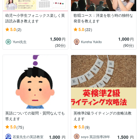
幼児〜小学生フォニックス楽しく英
歌唱コース：洋楽を歌う時の独特な
語読み書き教えます
発音を教えます
5.0
5.0
(2)
(22)
1,500
1,000
円
円
Yumi先生
Kureha Yukito
(30分)
(90分)
英語についての疑問・質問なんでも
英検準2級ライティングの攻略法教
答えます
えます
5.0
5.0
(75)
(9)
1,000
1,500
若葉先生の英語教室
soyo 英語指導28年
円
円