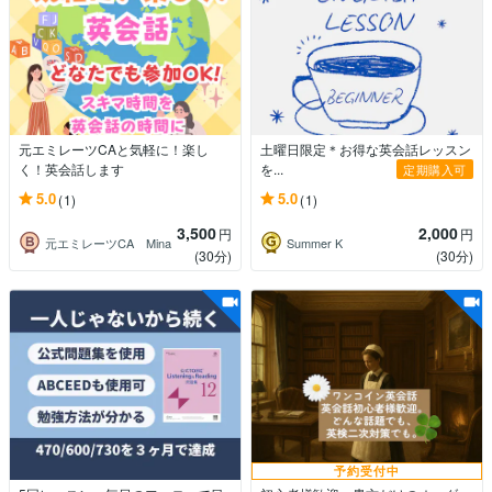
元エミレーツCAと気軽に！楽し
土曜日限定＊お得な英会話レッスン
く！英会話します
を...
定期購入可
5.0
5.0
(1)
(1)
3,500
2,000
円
円
元エミレーツCA Mina
Summer K
(30分)
(30分)
予約受付中