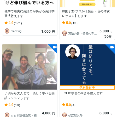
独学で着実に英語力があがる英語学
帰国子女/プロが【発音・音の体験
習法教えます
レッスン】します
4.9
5.0
(171)
(13)
5,000
1,000
円
maoxing
円
英語の音・発音の専門家Hiro
(60分)
予約受付中
子供から大人まで！楽しく学べる英
TOEIC学習の向きを整えます
語レッスンします
4.9
5.0
(19)
(4)
4,000
6,000
円
円
もも＠現役通訳・翻訳（英韓）
杉江浬久斗