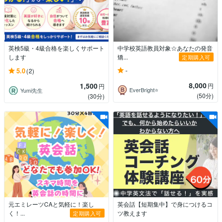
英検5級・4級合格を楽しくサポート
中学校英語教員対象☆あなたの発音
します
矯...
定期購入可
-
5.0
(2)
8,000
1,500
円
円
EverBright⭐️
Yumi先生
(50分)
(30分)
元エミレーツCAと気軽に！楽し
英会話【短期集中】で身につけるコ
く！...
ツ教えます
定期購入可