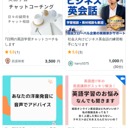
7日間の英語学習チャットコーチを
社会人向けビジネス英会話の練習相
します
手になります
5.0
5.0
(1)
(3)
1,000
3,500
円
田原和実
円
harry0375
(30分)