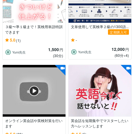
３級〜準１級まで！英検用単語特訓
文単使用して英検準２級の1300語...
できます
定期購入可
-
5.0
(1)
12,000
1,500
円
円
Yumi先生
Yumi先生
(60分×4)
(30分)
オンライン英会話や英検対策を行い
英会話を短期集中でマスターしたい
ます
方へレッスンします