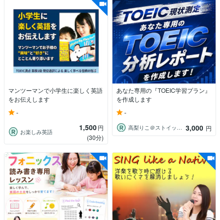
マンツーマンで小学生に楽しく英語
あなた専用の『TOEIC学習プラン』
をお伝えします
を作成します
-
-
1,500
3,000
円
高梨りこ＠ストイック勉強法に疲れた方へ
円
お楽しみ英語
(30分)