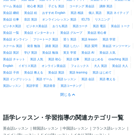
すべて見る
ゲーム 英会話
初心者 英語
子ども 英語
コーチング 英会話
講師 英語
英会話 継続
英会話 絵
おすすめ English
英語 相談
個人 英語
英語 ネイティブ
英会話 仕事
音読 英語
オンラインレッスン 英語
IELTS
リスニング
ビジネス英語
ビジネス英会話
おうち英語
英語コーチ
英語 電話
英会話 トーク
英会話 一覧
英会話 インターネット
英会話 グループ
英会話 初心者
英会話 オンライン
フリートーク 英語
習う 英語
英語 lesson
英語 学習
スクール 英語
発音 勉強
講座 英語
英語 したい
英語 質問
英会話 マンツーマン
英会話 英訳
学び 英語
英会話 勉強
英文 学習
英会話 AI
英会話 人気
英会話 チャット
英語 人気
英語 初心
英語 仕事
英語 はじめる
coaching 英語
English
イギリス英語
オンライン英会話
フォニックス
大人 英語
英会話 大人
英会話 子供
英会話 教える
英会話 英語
英語 learning
英語 はじめて
英語 イングリッシュ
英語 ゲーム
英語 レッスン
英語 会話
英語 教える
英語レッスン
英語学習
英語発音
英語コーチング
閉じる
語学レッスン・学習指導の関連カテゴリ一覧
英会話レッスン
｜
韓国語レッスン
｜
中国語レッスン
｜
フランス語レッスン
｜
スペイン語レッスン
｜
ドイツ語レッスン
｜
イタリア語レッスン
｜