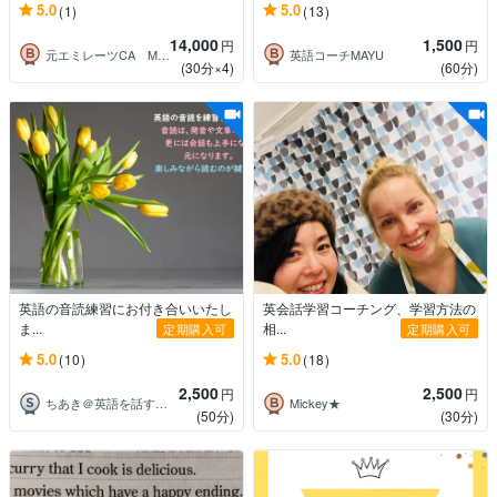
5.0
5.0
(1)
(13)
14,000
1,500
円
円
元エミレーツCA Mina
英語コーチMAYU
(30分×4)
(60分)
英語の音読練習にお付き合いいたし
英会話学習コーチング、学習方法の
ま...
相...
定期購入可
定期購入可
5.0
5.0
(10)
(18)
2,500
2,500
円
円
ちあき＠英語を話すおばさん
Mickey★
(50分)
(30分)