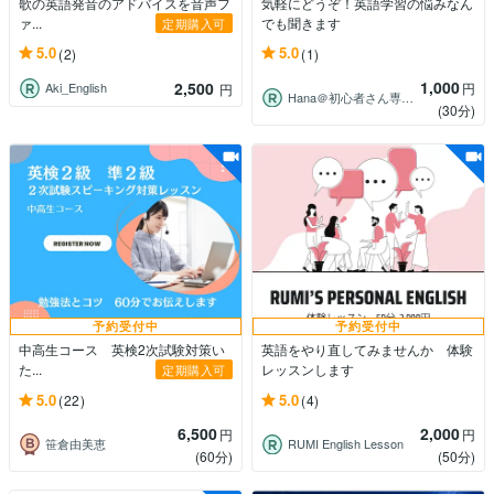
歌の英語発音のアドバイスを音声フ
気軽にどうぞ！英語学習の悩みなん
ァ...
でも聞きます
定期購入可
5.0
5.0
(2)
(1)
1,000
2,500
円
Aki_English
円
Hana＠初心者さん専門英会話講師
(30分)
予約受付中
予約受付中
中高生コース 英検2次試験対策い
英語をやり直してみませんか 体験
た...
レッスンします
定期購入可
5.0
5.0
(22)
(4)
6,500
2,000
円
円
笹倉由美恵
RUMI English Lesson
(60分)
(50分)