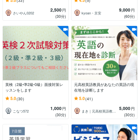
5.0
4.5
(33)
(5)
2,500
9,000
円
円
さいやん0202
kyoan・京安
(30分)
(60分)
英検（2級•準2級•3級）面接対策レ
元高校英語教員があなたの英語の現
ッスンをします
在地を診断します
5.0
5.0
(30)
(41)
1,000
5,000
円
円
こなつ572
まき｜元高校英語教員｜さぼてん英会話運営
(30分)
(30分)