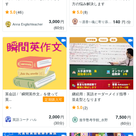
す
方の悩み解決します
5.0
5.0
(46)
(8)
3,000
140
円
✨凛香✨魂に寄り添う癒しボイス届けます✨
円
/分
Anna Englishteacher
(60分)
英会話 /「瞬間英作文」を使って
継続用：英語オーダーメイド指導・
英...
並走型となります
定期購入可
-
5.0
(2)
2,000
7,500
円
円
英語コーチ ハル
進学塾考学館_水野
(30分)
(60分)