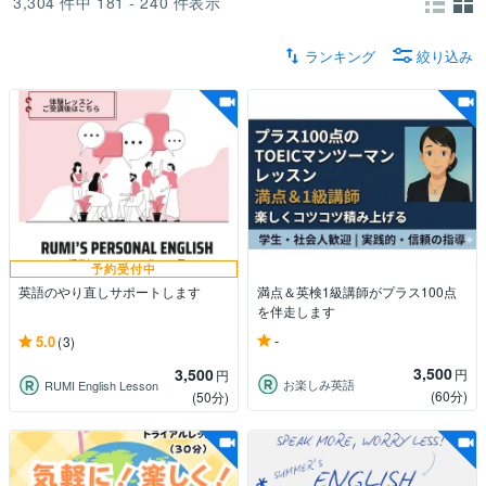
3,304
件中
181 - 240
件表示
ランキング
絞り込み
予約受付中
英語のやり直しサポートします
満点＆英検1級講師がプラス100点
を伴走します
-
5.0
(3)
3,500
3,500
円
円
お楽しみ英語
RUMI English Lesson
(60分)
(50分)