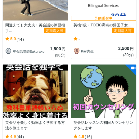
予約受付中
間違えても大丈夫！英会話の練習相
英検1級・TOEIC満点の帰国子女...
手...
定期購入可
定期購入可
-
5.0
(14)
2,500
1,500
円
円
Kay先生
英会話講師Sakurako
(30分)
(30分)
英会話を楽しく効率よく学習する方
英会話レッスンの初回カウンセリン
法を教えます
グをします
4.9
4.9
(44)
(16)