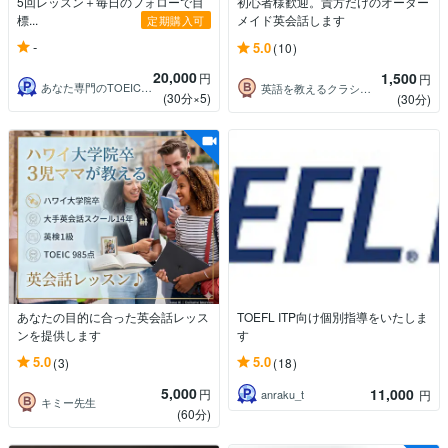
5回レッスン＋毎日のフォローで目
初心者様歓迎。貴方だけのオーダー
標...
メイド英会話します
定期購入可
-
5.0
(10)
20,000
1,500
円
円
あなた専門のTOEIC講師☆しんじ
英語を教えるクラシカルメイド Robin
(30分×5)
(30分)
あなたの目的に合った英会話レッス
TOEFL ITP向け個別指導をいたしま
ンを提供します
す
5.0
5.0
(3)
(18)
5,000
11,000
円
anraku_t
円
キミー先生
(60分)