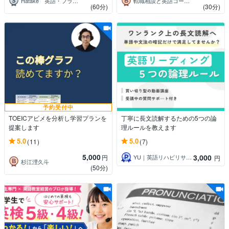
Hatake 英語・フランス語コーチ
転職相談と英語コーチングならお任せ
(60分)
(30分)
予約受付中
TOEICアビメを分析し学習プランを
丁寧に長文読解するための5つの論
提案します
理ルールを教えます
5.0
5.0
(11)
(7)
5,000
3,000
円
YU｜英語リハビリサポート
円
杉江浬久斗
(50分)