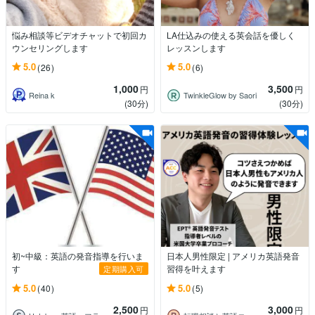
悩み相談等ビデオチャットで初回カ
LA仕込みの使える英会話を優しく
ウンセリングします
レッスンします
5.0
5.0
(26)
(6)
1,000
3,500
円
円
Reina k
TwinkleGlow by Saori
(30分)
(30分)
初~中級：英語の発音指導を行いま
日本人男性限定 | アメリカ英語発音
す
習得を叶えます
定期購入可
5.0
5.0
(40)
(5)
2,500
3,000
円
円