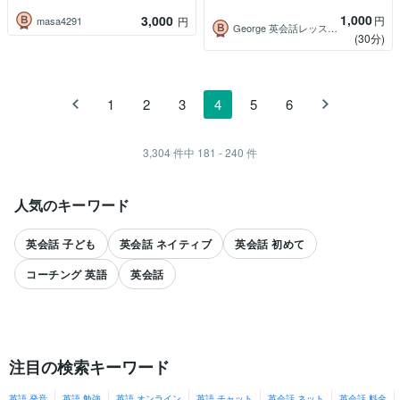
1,000
3,000
円
masa4291
円
George 英会話レッスン＆コーチング
(30分)
1
2
3
4
5
6
3,304
件中
181 - 240
件
人気のキーワード
英会話 子ども
英会話 ネイティブ
英会話 初めて
コーチング 英語
英会話
注目の検索キーワード
英語 発音
英語 勉強
英語 オンライン
英語 チャット
英会話 ネット
英会話 料金