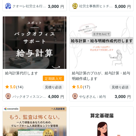
3,000
5,000
クオーレ社労士＆行政書士
社労士事務所ヒトチカラ
円
円
給与計算代行します
給与計算のプロが、給与計算・給与
明細作成します
定期購入可
5.0
5.0
(14)
(17)
見積り必須
見積り必須
4,000
3,000
バックオフィスコンシェルジュ saya
やなぎさん：給与
円
円