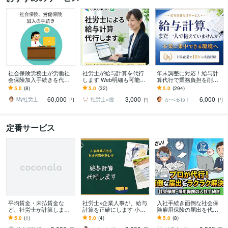
社会保険労務士が労働社
社労士が給与計算を代行
年末調整に対応！給与計
会保険加入手続きを代行
します Web明細も可能で
算代行で業務負担を削減
します （会社設立および
す（賃金台帳つき！）お
します 【小〜中規模事業
5.0
(8)
5.0
(32)
5.0
(294)
初めて従業員を雇用する
気軽にご相談ください
者向け】労務管理を含む
60,000
3,000
6,000
際の手続き一式です）
業務の外注化を継続支援
My社労士
社労士×総務代行
かべるね｜給与計算代行（相談可・安心）
円
円
円
定番サービス
平均賃金・未払賃金な
社労士×企業人事が、給与
入社手続き面倒な社会保
ど、社労士が計算します
計算を正確にします 小規
険雇用保険の届出を代行
労災、休業手当、解雇予
模事業者・個人事業主向
します 面倒な役所への手
5.0
(1)
5.0
(4)
5.0
(8)
告手当、残業漏れ等の計
け 1〜3名 3,000円〜
続きは、プロの社労士に