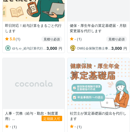
即日対応！給与計算をまるごと代行
健保・厚生年金の算定基礎届・月額
します
変更届を代行します
5.0
-
(1)
(1)
見積り必須
見積り必須
3,000
3,000
ゆちゃ_給与計算代行・労務サポート
OM社会保険労務士事務所_労務代行
円
円
人事・労務（給与・勤怠・制度運
社労士が算定基礎届の提出を代行し
用）...
ます
定期購入可
-
-
(1)
(1)