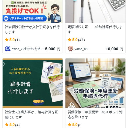
社会保険労務士が入社手続きを代行
定額減税対応！ 給与計算代行しま
します
す
5.0
5.0
(1)
(47)
5,000
10,000
office_v 社労士×行政書士×AI
yama_88
円
円
社労士×企業人事が、給与計算を正
労働保険・年度更新 のスポット対
確にします
応を承ります
5.0
5.0
(4)
(3)