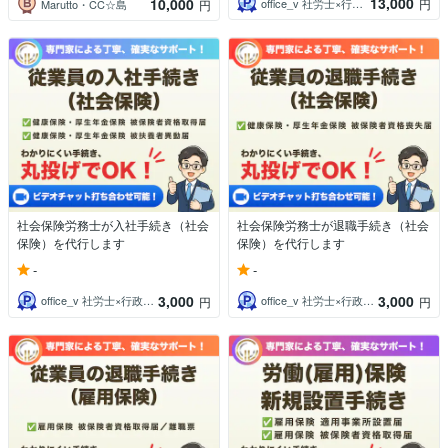
13,000
10,000
office_v 社労士×行政書士×AI
円
Marutto・CC☆島
円
社会保険労務士が入社手続き（社会
社会保険労務士が退職手続き（社会
保険）を代行します
保険）を代行します
-
-
3,000
3,000
office_v 社労士×行政書士×AI
office_v 社労士×行政書士×AI
円
円