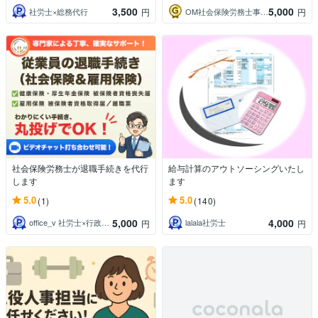
3,500
5,000
社労士×総務代行
OM社会保険労務士事務所_労務代行
円
円
社会保険労務士が退職手続きを代行
給与計算のアウトソーシングいたし
します
ます
5.0
5.0
(1)
(140)
5,000
4,000
office_v 社労士×行政書士×AI
lalala社労士
円
円