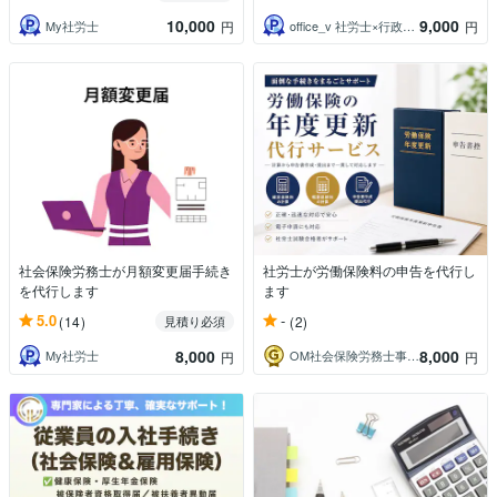
10,000
9,000
My社労士
office_v 社労士×行政書士×AI
円
円
社会保険労務士が月額変更届手続き
社労士が労働保険料の申告を代行し
を代行します
ます
5.0
-
(14)
(2)
見積り必須
8,000
8,000
My社労士
OM社会保険労務士事務所_労務代行
円
円