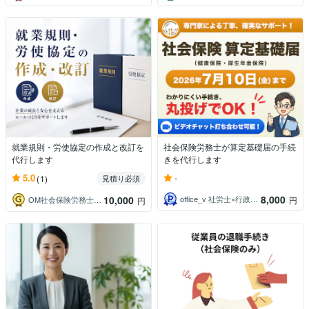
就業規則・労使協定の作成と改訂を
社会保険労務士が算定基礎届の手続
代行します
きを代行します
-
5.0
(1)
見積り必須
8,000
10,000
office_v 社労士×行政書士×AI
円
OM社会保険労務士事務所_労務代行
円