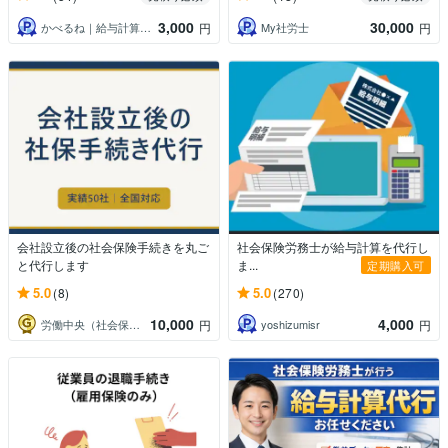
3,000
30,000
かべるね｜給与計算代行（相談可・安心）
My社労士
円
円
会社設立後の社会保険手続きを丸ご
社会保険労務士が給与計算を代行し
と代行します
ま...
定期購入可
5.0
5.0
(8)
(270)
10,000
4,000
労働中央（社会保険労務士法人）
yoshizumisr
円
円