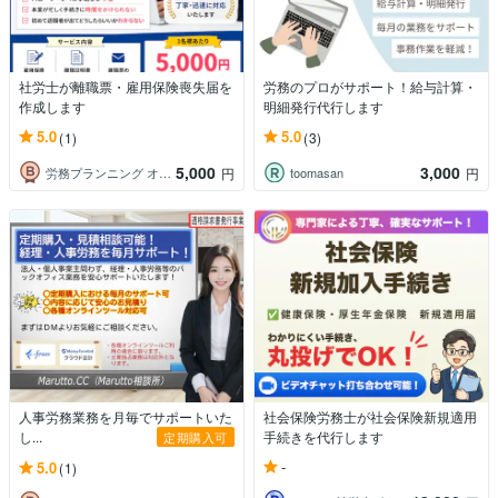
社労士が離職票・雇用保険喪失届を
労務のプロがサポート！給与計算・
作成します
明細発行代行します
5.0
5.0
(1)
(3)
5,000
3,000
労務プランニング オフィスINOUE
toomasan
円
円
人事労務業務を月毎でサポートいた
社会保険労務士が社会保険新規適用
し...
手続きを代行します
定期購入可
-
5.0
(1)