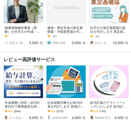
健康保険被扶養者（異
健保・厚生年金の算定基
社労士が算定基礎届の提
動）を社労士が作成・提
礎届・月額変更届を代行
出を代行します 算定基礎
出します 社会保険のプロ
します 社労士が法令に遵
届もプロにお任せ！面倒
-
-
(1)
-
(1)
である社労士に丸投げし
守して迅速に対応しま
な書類を終わらせ本業に
5,500
3,000
10,000
ませんか？
す。
集中
社労士×総務代行
OM社会保険労務士事務所_労務代行
かわしま_小さな会社の労務相談・社労士
円
円
円
レビュー高評価サービス
年末調整に対応！給与計
社会保険労務士が給与計
給与計算のアウトソーシ
算代行で業務負担を削減
算を代行します 皆様の給
ングいたします 給与計算
します 【小〜中規模事業
与明細書を作成します！
まるっとおまかせくださ
5.0
(294)
5.0
(270)
5.0
(140)
者向け】労務管理を含む
い。
6,000
4,000
4,000
業務の外注化を継続支援
かべるね｜給与計算代行（相談可・安心）
yoshizumisr
lalala社労士
円
円
円