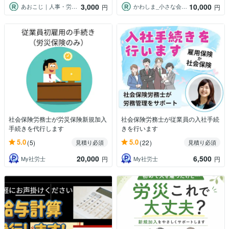
3,000
10,000
あおこじ｜人事・労務実務サポート
かわしま_小さな会社の労務相談・社労士
円
円
社会保険労務士が労災保険新規加入
社会保険労務士が従業員の入社手続
手続きを代行します
きを行います
5.0
5.0
(5)
(22)
見積り必須
見積り必須
20,000
6,500
My社労士
My社労士
円
円