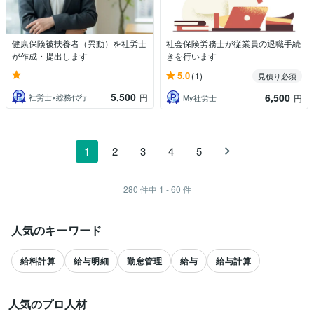
健康保険被扶養者（異動）を社労士
社会保険労務士が従業員の退職手続
が作成・提出します
きを行います
-
5.0
(1)
見積り必須
5,500
6,500
社労士×総務代行
円
My社労士
円
1
2
3
4
5
280
件中
1 - 60
件
人気のキーワード
給料計算
給与明細
勤怠管理
給与
給与計算
人気のプロ人材