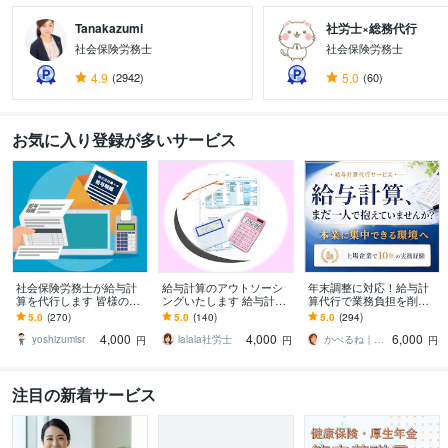
Tanakazumi
社労士×総務代行
社会保険労務士
社会保険労務士
4.9
(2942)
5.0
(60)
すべて見る
お気に入り登録が多いサービス
社会保険労務士が給与計
給与計算のアウトソーシ
年末調整に対応！給与計
算を代行します 皆様の給
ングいたします 給与計算
算代行で業務負担を削減
与明細書を作成します！
まるっとおまかせくださ
します 【小〜中規模事業
5.0
(270)
5.0
(140)
5.0
(294)
い。
者向け】労務管理を含む
4,000
4,000
6,000
業務の外注化を継続支援
yoshizumisr
lalala社労士
かべるね｜給与計算代行（相談可・安心）
円
円
円
注目の新着サービス