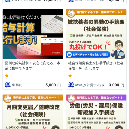
面倒な給与計算！安心に変える。本
社会保険労務士が扶養手続き（社会
業に集中できます
保険）を代行します
-
-
5,000
3,000
李 雛妃
office_v 社労士×行政書士×AI
円
円