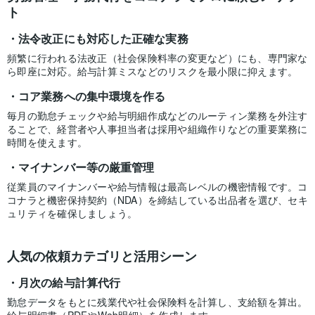
ト
法令改正にも対応した正確な実務
頻繁に行われる法改正（社会保険料率の変更など）にも、専門家な
ら即座に対応。給与計算ミスなどのリスクを最小限に抑えます。
コア業務への集中環境を作る
毎月の勤怠チェックや給与明細作成などのルーティン業務を外注す
ることで、経営者や人事担当者は採用や組織作りなどの重要業務に
時間を使えます。
マイナンバー等の厳重管理
従業員のマイナンバーや給与情報は最高レベルの機密情報です。コ
コナラと機密保持契約（NDA）を締結している出品者を選び、セキ
ュリティを確保しましょう。
人気の依頼カテゴリと活用シーン
月次の給与計算代行
勤怠データをもとに残業代や社会保険料を計算し、支給額を算出。
給与明細書（PDFやWeb明細）を作成します。