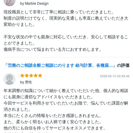
by Marble Design
現役職員として非常に丁寧に相談に乗っていただきました。

制度の説明だけでなく、現実的な見通しも率直に教えていただき大
変助かりました。

不安な状況の中でも親身に対応していただき、安心して相談するこ
とができました。

傷病手当について悩まれている方におすすめします。
労務のご相談全般ご相談にのります 給与計算、各種届出、雇用契約書など幅広く相談可能！
の評価
2026-05-10 20:39:46
by 男性
年末調整の知識について細かく教えていただいた他、個人的な相談
にも親身に適切なアドバイスをいただきました。

今回サービスを利用させていただいたお陰で、悩んでいた課題が解
消されました。

本当にたくさんの情報をいただき感謝しきれません。

また、柔らかく明るいお人柄で凄く安心できました。

他の方にも自信を持ってサービスをオススメできます。
