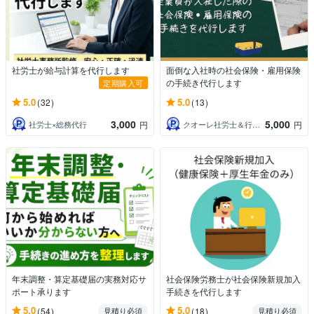
社労士が給与計算を代行します
面倒な入社時の社会保険・雇用保険
の手続き代行します
定期購入可
5.0
5.0
(32)
(13)
3,000
5,000
社労士×総務代行
クオーレ社労士＆行政書士
円
円
年末調整・算定基礎届の実務対応サ
社会保険労務士が社会保険新規加入
ポート承ります
手続きを代行します
5.0
5.0
(54)
(18)
見積り必須
見積り必須