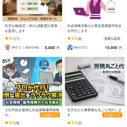
社労士確認済！GH人員配置計算表
社会保険労務士が算定基礎届手続き
を提供します
を代行します
5.0
5.0
(7)
(6)
見積り必須
5,000
15,000
神谷 仁｜福祉GH経営の現場コンサル
My社労士
円
円
入社手続き面倒な社会保険雇用保険
社労士が人事業務を丸ごと代行しま
の...
す
定期購入可
定期購入可
5.0
5.0
(8)
(2)