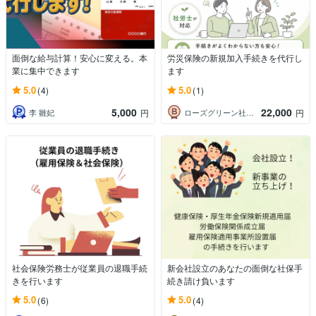
面倒な給与計算！安心に変える。本
労災保険の新規加入手続きを代行し
業に集中できます
ます
5.0
5.0
(4)
(1)
5,000
22,000
李 雛妃
ローズグリーン社労士・キャリコン
円
円
社会保険労務士が従業員の退職手続
新会社設立のあなたの面倒な社保手
きを行います
続き請け負います
5.0
5.0
(6)
(4)