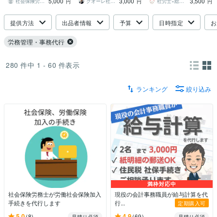
5,000
3,000
3,500
算を行います
丸投げしてください！
社会保険労務士 栢木／人事労務20年
クオーレ社労士＆行政書士
社労士×総務代行
円
円
円
提供方法
出品者情報
予算
日時指定
お
労務管理・事務代行
280
件中
1 - 60
件表示
ランキング
絞り込み
満枠対応中
社会保険労務士が労働社会保険加入
現役の会計事務職員が給与計算を代
手続きを代行します
行...
定期購入可
5.0
4.9
(8)
(69)
見積り必須
見積り必須