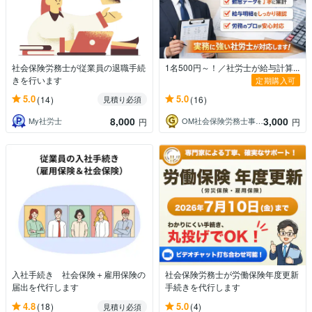
社会保険労務士が従業員の退職手続
1名500円～！／社労士が給与計算...
きを行います
定期購入可
5.0
5.0
(14)
(16)
見積り必須
8,000
3,000
My社労士
OM社会保険労務士事務所_労務代行
円
円
入社手続き 社会保険＋雇用保険の
社会保険労務士が労働保険年度更新
届出を代行します
手続きを代行します
4.8
5.0
(18)
(4)
見積り必須