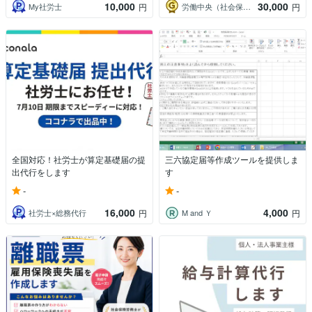
10,000
30,000
My社労士
労働中央（社会保険労務士法人）
円
円
全国対応！社労士が算定基礎届の提
三六協定届等作成ツールを提供しま
出代行をします
す
-
-
16,000
4,000
社労士×総務代行
M and Ｙ
円
円