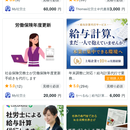
60,000
3,000
My社労士
Thomas社労士＠代書屋
円
円
社会保険労務士が労働保険年度更新
年末調整に対応！給与計算代行で業
手続きを代行します
務...
定期購入可
5.0
5.0
(12)
(294)
見積り必須
見積り必須
20,000
6,000
My社労士
かべるね｜給与計算代行（相談可・安心）
円
円