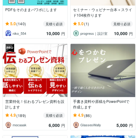
PDFをそのままパワポにします
セミナー・ウェビナー台本＋スライ
ド104枚作ります
5.0
5.0
(140)
(1)
見積り必須
見積り必須
10,000
10,000
niko_554
progress｜設計室
円
円
営業特化！伝わるプレゼン資料を設
手書き資料や原稿をPowerPointで
計します
作成します
4.9
4.9
(189)
(86)
見積り必須
6,000
5,000
mocaaak
GlassesWally
円
円