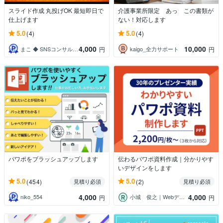
スライド作成 丸投げOK 最短即日で
介護事業所限定 あっ この書類が
仕上げます
ない！対応します
5.0
5.0
(4)
(4)
4,000
10,000
まこ ◆ SNSコンサル ツール開発
kaigo_全力サポート
円
円
パワポをブラッシュアップします
伝わるパワポ資料作成｜分かりやす
いデザインをします
5.0
5.0
(454)
(2)
見積り必須
見積り必須
4,000
4,000
niko_554
小城 俊之｜Webデザイナー
円
円