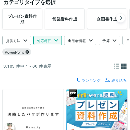
カテゴリタイプを選択
プレゼン資料作
営業資料作成
企画書作成
成
提供方法
対応範囲
出品者情報
予算
日
PowerPoint
3,183
件中
1 - 60
件表示
ランキング
絞り込み