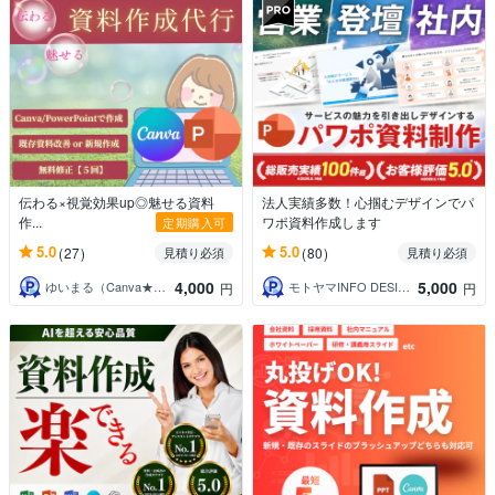
伝わる×視覚効果up◎魅せる資料
法人実績多数！心掴むデザインでパ
作...
ワポ資料作成します
定期購入可
5.0
5.0
(27)
(80)
見積り必須
見積り必須
4,000
5,000
ゆいまる（Canva★デザイナー）
モトヤマINFO DESIGN MART
円
円