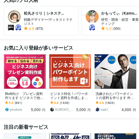
松丸さりり｜シネステ...
かもってぃ（Kamo...
戦略デザイナー/デッキストラテ
研究・開発・経営・事業
ジスト
ティング
4.9
(873)
5.0
(300)
お気に入り登録が多いサービス
BtoB向け プレゼン資料
ビジネス特化！パワーポ
洗練されたパワーポイン
作ります ビジネスで他社
イント資料を作成します
トの資料を作ります 外資
に差を付ける、信頼＆本
元コンサル/現デザイナー
系企業のビジネスのプロ
5.0
(991)
4.9
(1436)
4.9
(1804)
物のパワーポイント資料
が作成！ビジネス向けパ
が差がつくパワーポイン
5,000
5,000
4,000
ワポ資料
トをご提供！
pinokoro
KUROKO_001
mak7
円
円
円
注目の新着サービス