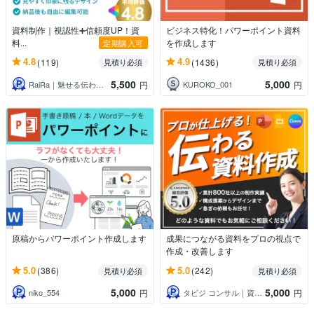
資料制作｜視認性➕信頼度UP！資
ビジネス特化！パワーポイント資料
料...
を作成します
定期購入可
4.8
4.9
(119)
(1436)
見積り必須
見積り必須
5,500
5,000
RaiRa｜魅せる伝わるデザイン。
KUROKO_001
円
円
原稿からパワーポイント作成します
成果につながる資料をプロの視点で
作成・改善します
5.0
5.0
(386)
(242)
見積り必須
見積り必須
5,000
5,000
niko_554
タビジ コンサル｜資料作成のプロ
円
円