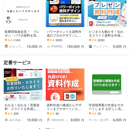
医療関係者必見！ プレ
パワーポイントを資料作
ビジネスを動かす！伝わ
ゼン・パワポ資料を洗練
成のプロがデザインしま
るスライド資料を作成し
します 伝わるスライド
す 大手企業様との取引実
ます 営業資料・プレゼン
5.0
(140)
5.0
(260)
5.0
(226)
で、みんなの心を鷲掴
績多数！ビジネスの背中
資料・企画書・セミナー
10,000
150,000
5,000
み！
を押せるデザインを
資料のパワポ作成
かもってぃ（Kamotty）
PHAINO DESIGN
アンドノーツ｜スライドデザイナー
円
円
円
定番サービス
わかる！伝わる！営業資
資料作成〜構成からデザ
学習指導案の作成をサポ
料・スライドを作成しま
インまでサポートいたし
ートします お忙しい先生
す 営業・プレゼン・セミ
ます ビジネスをカタチ
方、お任せください。
5.0
(29)
5.0
(6)
4.5
(5)
ナーなど紙の資料もスラ
に！伝わるスライドでビ
10,000
8,000
4,000
イド資料も対応
ジネスを加速させます。
みか＠あなたに寄り添うサポーター
nekonote（かなこ）資料制作
けい 元小学校教諭
円
円
円