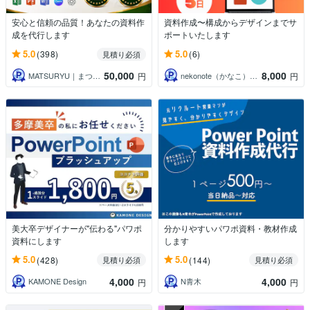
安心と信頼の品質！あなたの資料作
資料作成〜構成からデザインまでサ
成を代行します
ポートいたします
5.0
5.0
(398)
(6)
見積り必須
50,000
8,000
MATSURYU｜まつりゅう
nekonote（かなこ）資料制作
円
円
美大卒デザイナーが"伝わる"パワポ
分かりやすいパワポ資料・教材作成
資料にします
します
5.0
5.0
(428)
(144)
見積り必須
見積り必須
4,000
4,000
KAMONE Design
N青木
円
円