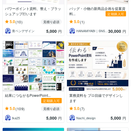
パワーポイント資料、整え・ブラッ
バッグ・小物の新商品企画を提案資
シュアップ行います
料...
定期購入可
5.0
5.0
(10)
(1)
見積り必須
5,000
30,000
青ペンデザイン
HANAMIYABI｜SNS・企画
円
円
結果につながるPowerPoint...
業務資料を プロ目線でデザインし
ます
定期購入可
5.0
5.0
(109)
(7)
見積り必須
5,000
5,000
tka25
Nachi_design
円
円