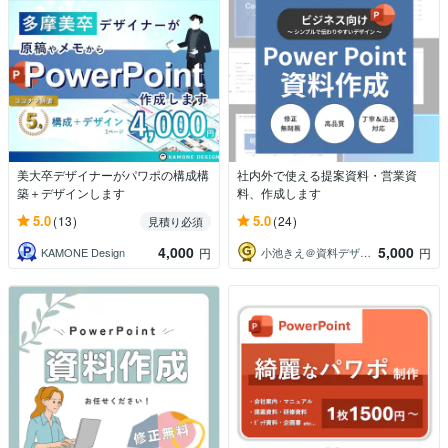
美大卒デザイナーがパワポの構成構
社内外で使える提案資料・営業資
築＋デザインします
料、作成します
5.0
5.0
(13)
(24)
見積り必須
4,000
5,000
KAMONE Design
小池きえ＠資料デザイン
円
円