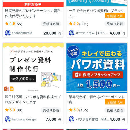
満枠対応中
研究発表のプレゼンテーション資料
一目で伝わるパワポ資料にブラッシ
作成代行いたします
ュ...
定期購入可
4.9
5.0
(55)
(391)
見積り必須
見積り必須
20,000
4,000
shoko8murata
オーティさん｜OT3 Creative
円
円
即日対応可！パワポを資料作成のプ
業界問わず！伝わるパワーポイント
ロがデザインします
資...
定期購入可
5.0
5.0
(38)
(165)
見積り必須
見積り必須
7,000
4,000
harusora_design
パワポ資料作成「SMART」
円
円