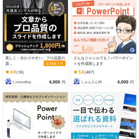
美しく・分かりやすい、プロ品質の
どんなジャンルでも！パワーポイン
資...
トを作成致します
定期購入可
4.9
5.0
(18)
(467)
4,000
4,000
L consulting
しゅんさん99
円
円