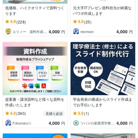
低価格、ハイクオリティで資料つく
元大手ITプレゼン資料担当が綺麗な
ります
パワポ作成します
4.9
4.9
(228)
(25)
4,000
4,000
エリィー 資料作成お任せください
recmoon
円
円
提案書・講演資料など様々な資料を
学会発表の構成からスライド作成ま
作成いたします
でお手伝いします
4.9
5.0
(360)
(1)
見積り必須
4,000
4,000
Fukumaru☆
ツバメの産業理学療法士
円
円