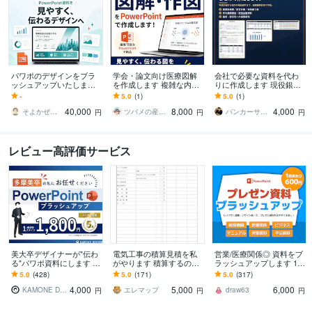
パワポのデザインをブラ
学会・論文向け医療図解
会社で必要な資料を代わ
ッシュアップいたします
を作成します 複雑な内容
りに作成します 現役銀行
頂いたデータをより見や
を、見やすく・伝わる図
員が、事業計画から社内
-
5.0
(1)
5.0
(1)
すく・魅力的なスライド
解へ仕上げます。
資料まで金融機関目線で
40,000
8,000
4,000
に整えます
作成
そよかぜの図案室よっしー｜HP・LP制作
ツバメの産業理学療法士
バンカーサポート
円
円
円
レビュー高評価サービス
美大卒デザイナーが"伝わ
電気工事の積算見積を私
営業/医療関係◎ 資料をブ
る"パワポ資料にします 美
がやります 積算するのが
ラッシュアップします 1枚
大卒×ビジネススキルであ
苦手､毎日の仕事終われて
600円※ 全業界対応！デザ
5.0
(428)
5.0
(171)
5.0
(317)
なたの資料をさらにハイ
る人は必見
イン統一で見やすさUP
4,000
5,000
6,000
クオリティに
KAMONE Design
エレマップ
draw63
円
円
円