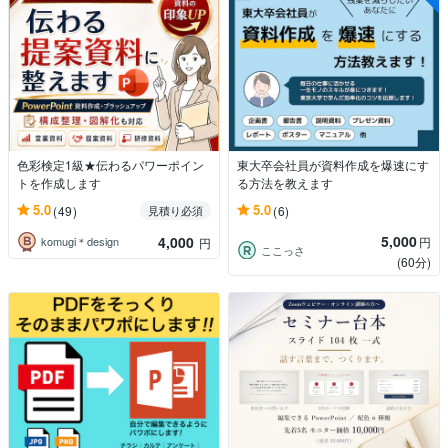
色彩検定1級★伝わるパワーポイン
東大卒会社員が資料作成を爆速にす
トを作成します
る方法を教えます
5.0
5.0
(49)
(6)
見積り必須
5,000
4,000
円
komugi＊design
円
ここっさ
(60分)