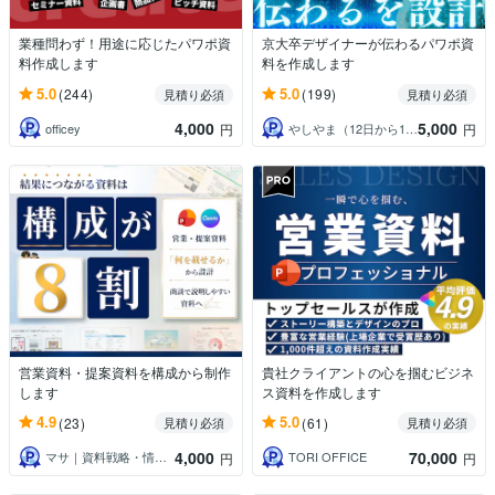
業種問わず！用途に応じたパワポ資
京大卒デザイナーが伝わるパワポ資
料作成します
料を作成します
5.0
5.0
(244)
(199)
見積り必須
見積り必須
4,000
5,000
officey
やしやま（12日から16日まで夏季休業）
円
円
営業資料・提案資料を構成から制作
貴社クライアントの心を掴むビジネ
します
ス資料を作成します
4.9
5.0
(23)
(61)
見積り必須
見積り必須
4,000
70,000
マサ｜資料戦略・情報設計パートナー
TORI OFFICE
円
円