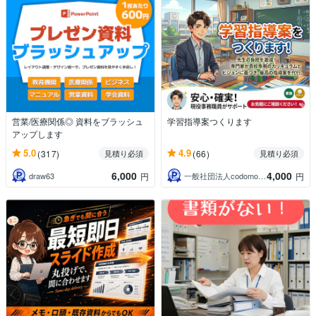
営業/医療関係◎ 資料をブラッシュ
学習指導案つくります
アップします
5.0
4.9
(317)
(66)
見積り必須
見積り必須
6,000
4,000
draw63
一般社団法人codomopment
円
円