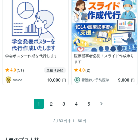
学会ポスター作成を代行します
医療従事者必見！スライド作成承り
ます
4.9
4.0
(51)
(2)
見積り必須
10,000
9,000
rosico
看護師／予防医学
円
円
1
2
3
4
5
3,183
件中
1 - 60
件
人気のプロ人材