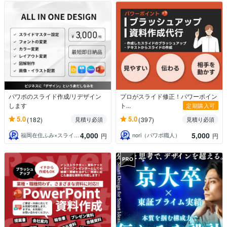
パワポのスライド作成/リデザイン
プロがスライド修正！パワーポイン
します
ト...
定期購入可
5.0
5.0
(182)
(397)
見積り必須
見積り必須
4,000
5,000
福岡在住ふみ×スライドデザイン
nori（パワポ職人）
円
円