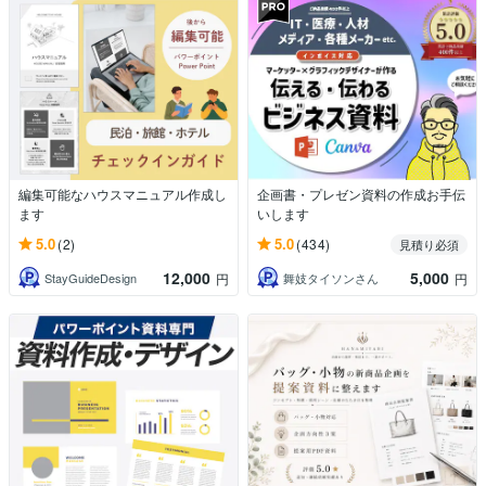
編集可能なハウスマニュアル作成し
企画書・プレゼン資料の作成お手伝
ます
いします
5.0
5.0
(2)
(434)
見積り必須
12,000
5,000
StayGuideDesign
舞妓タイソンさん
円
円