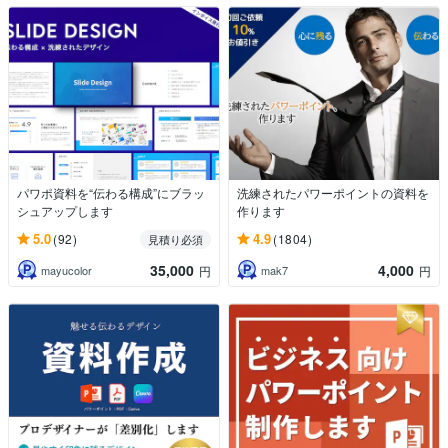
パワポ資料を“伝わる構成”にブラッ
洗練されたパワーポイントの資料を
シュアップします
作ります
5.0
4.9
(92)
(1804)
見積り必須
35,000
4,000
mayucolor
mak7
円
円