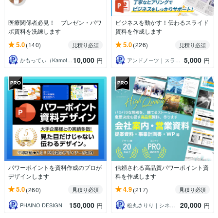
医療関係者必見！ プレゼン・パワ
ビジネスを動かす！伝わるスライド
ポ資料を洗練します
資料を作成します
5.0
5.0
(140)
(226)
見積り必須
見積り必須
10,000
5,000
かもってぃ（Kamotty）
アンドノーツ｜スライドデザイナー
円
円
パワーポイントを資料作成のプロが
信頼される高品質パワーポイント資
デザインします
料を作成します
5.0
4.9
(260)
(217)
見積り必須
見積り必須
150,000
20,000
PHAINO DESIGN
松丸さりり｜シネステティカ
円
円