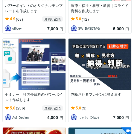
パワーポイントのオリジナルテンプ
医療・福祉・看護・教育｜スライド
レートを作成します
資料を作成します
4.9
5.0
(68)
(12)
見積り必須
7,000
5,000
officey
SW_BASETAG
円
円
セミナー、社内外資料のパワーポイ
判断されるプレゼンに整えます
ント作成します
5.0
5.0
(236)
(3)
見積り必須
4,000
7,000
Aoi_Design
しぁお（Xiao）
円
円