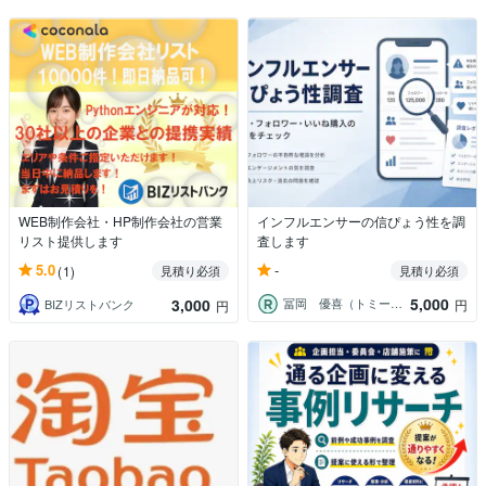
WEB制作会社・HP制作会社の営業
インフルエンサーの信ぴょう性を調
リスト提供します
査します
-
5.0
(1)
見積り必須
見積り必須
5,000
3,000
冨岡 優喜（トミークリエイト代表）
円
BIZリストバンク
円