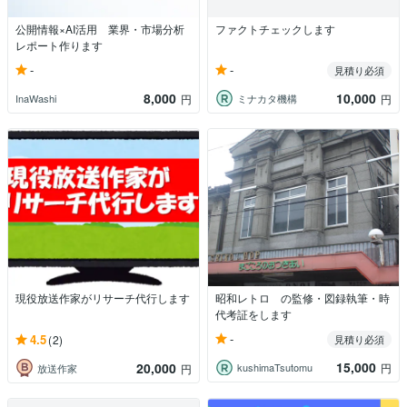
公開情報×AI活用 業界・市場分析
ファクトチェックします
レポート作ります
-
-
見積り必須
8,000
10,000
InaWashi
ミナカタ機構
円
円
現役放送作家がリサーチ代行します
昭和レトロ の監修・図録執筆・時
代考証をします
-
4.5
(2)
見積り必須
15,000
20,000
kushimaTsutomu
円
放送作家
円