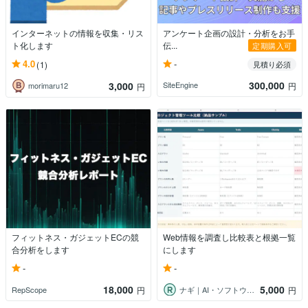
インターネットの情報を収集・リス
アンケート企画の設計・分析をお手
ト化します
伝...
定期購入可
-
4.0
(1)
見積り必須
300,000
3,000
SiteEngine
円
morimaru12
円
フィットネス・ガジェットECの競
Web情報を調査し比較表と根拠一覧
合分析をします
にします
-
-
18,000
5,000
RepScope
ナギ｜AI・ソフトウェア記事制作
円
円