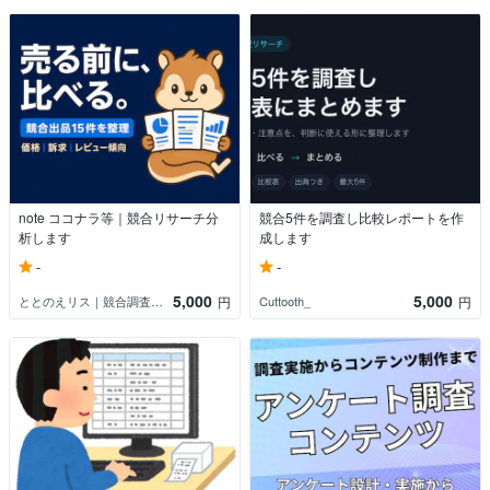
note ココナラ等｜競合リサーチ分
競合5件を調査し比較レポートを作
析します
成します
-
-
5,000
5,000
ととのえリス｜競合調査・情報分析室
Cuttooth_
円
円