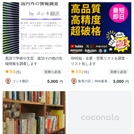
英語で学術や文芸、政治その他の先
SNS垢・企業・営業リストを調査・
端情報を調査します
リスト化します
5.0
5.0
(5)
(10)
見積り必須
見積り必須
5,000
3,000
ゴシキ翻訳
集客の匠｜Web集客・SEO｜HP運用
円
円