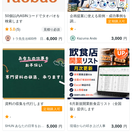
50個以内ASINコードでタオバオを
企画提案に使える前例・成功事例を
検索します
調...
定期購入可
-
5.0
(5)
見積り必須
3,000
6,000
Kazuma Ando
円
トラ先生㊗️600件 日本語⇄中国語
円
資料の収集を代行します
6月新規開業飲食店リスト（全国
版）提供します
定期購入可
-
-
5,000
3,000
SHUN あなたの日常をお手伝い
現場からの叩き上げ人事
円
円