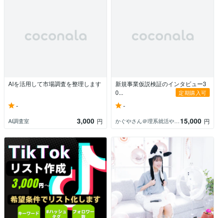
AIを活用して市場調査を整理します
新規事業仮説検証のインタビュー3
0...
定期購入可
-
-
3,000
15,000
AI調査室
かぐやさん＠理系就活やビジネスコンテスト
円
円