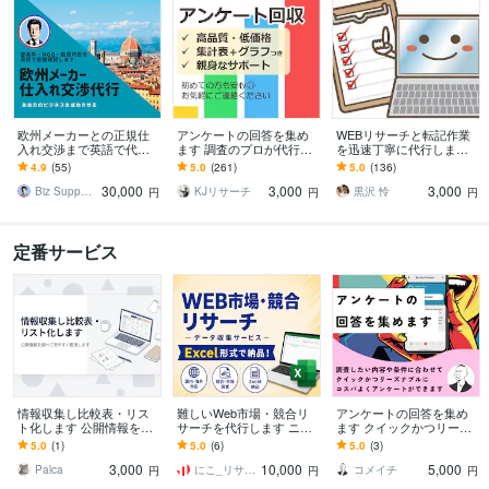
欧州メーカーとの正規仕
アンケートの回答を集め
WEBリサーチと転記作業
入れ交渉まで英語で代行
ます 調査のプロが代行し
を迅速丁寧に代行します
します オランダ在住者が
ます アンケート/ブログ記
返信・見積り早め◎土日
4.9
(55)
5.0
(261)
5.0
(136)
取引条件を直接確認
事/商品・事業開発/卒論/プ
祝や夜も対応可
30,000
3,000
3,000
レスリリース
Biz Support 阿形 清治
KJリサーチ
黒沢 怜
円
円
円
定番サービス
情報収集し比較表・リス
難しいWeb市場・競合リ
アンケートの回答を集め
ト化します 公開情報を調
サーチを代行します ニッ
ます クイックかつリーズ
べて見やすく整理します
チ分野や海外情報も含
ナブル、コスパ良くアン
5.0
(1)
5.0
(6)
5.0
(3)
め、複数の情報源から調
ケートができます
3,000
10,000
5,000
査・比較します
Palca
にこ_リサーチ・データ収集
コメイチ
円
円
円