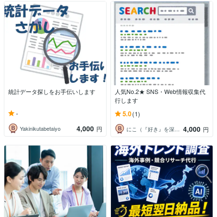
統計データ探しをお手伝いします
人気No.2★ SNS・Web情報収集代
行します
-
5.0
(1)
4,000
4,000
Yakinikutabetaiyo
円
にこ（『好き』を深めるコンシェルジュ☘）
円