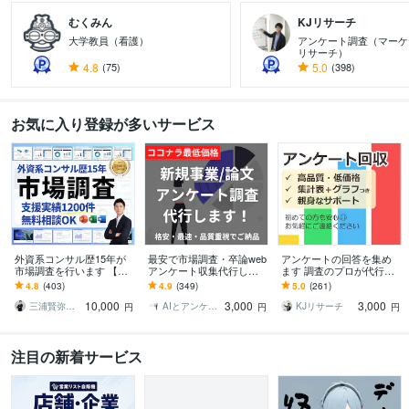
むくみん
KJリサーチ
大学教員（看護）
アンケート調査（マーケ
リサーチ）
4.8
(75)
5.0
(398)
お気に入り登録が多いサービス
外資系コンサル歴15年が
最安で市場調査・卒論web
アンケートの回答を集め
市場調査を行います 【無
アンケート収集代行しま
ます 調査のプロが代行し
料相談OK】市場規模、競
す ココナラ最安/アンケー
ます アンケート/ブログ記
4.8
(403)
4.9
(349)
5.0
(261)
合、新規事業まで助言し
ト/卒業論文/新規事業/ブロ
事/商品・事業開発/卒論/プ
10,000
3,000
3,000
ます
グ/補助金
レスリリース
三浦賢弥＠経営コンサルタント
AIとアンケート収集のプロ
KJリサーチ
円
円
円
注目の新着サービス