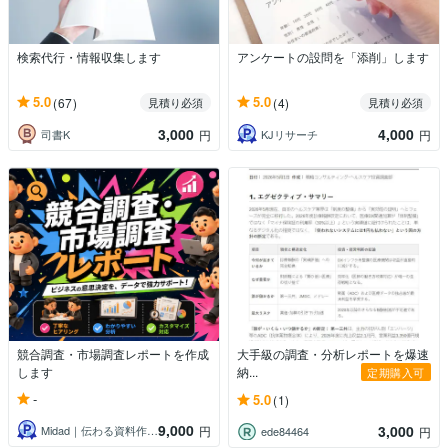
検索代行・情報収集します
アンケートの設問を「添削」します
5.0
5.0
(67)
(4)
見積り必須
見積り必須
3,000
4,000
司書K
KJリサーチ
円
円
競合調査・市場調査レポートを作成
大手級の調査・分析レポートを爆速
します
納...
定期購入可
-
5.0
(1)
9,000
3,000
Midad｜伝わる資料作成＆営業支援
円
ede84464
円