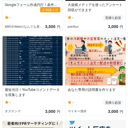
Googleフォーム作成代行！条件...
大規模メディアを使ったアンケート
回収ができます
定期購入可
-
-
見積り必須
3,500
3,000
MIKI＠Webのなんでも屋さん
pointfun
円
円
最短当日！YouTubeコメントデータ
あなた専用の説明書を作ります
を収集します
-
-
見積り必須
3,000
3,000
オズヤンマ
マイキー酒井
円
円