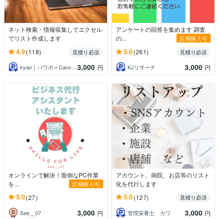
ネット検索・情報収集してエクセル
アンケートの回答を集めます 調査
でリスト作成します
の...
定期購入可
4.9
5.0
(118)
(261)
見積り必須
見積り必須
3,000
3,000
kyao｜パワポ＋Canvaデザイナー
KJリサーチ
円
円
オンラインで解決！面倒なPC作業
アカウント、病院、お店等のリスト
を...
化を代行します
定期購入可
5.0
5.0
(27)
(127)
見積り必須
3,000
3,000
Sae__07
管理栄養士 カワ
円
円