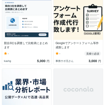
競合3社を調査して比較表にまとめ
Googleでアンケートフォーム等作
ます
成致します
-
-
見積り必須
5,000
3,000
kashg
事務サポ兄さん
円
円