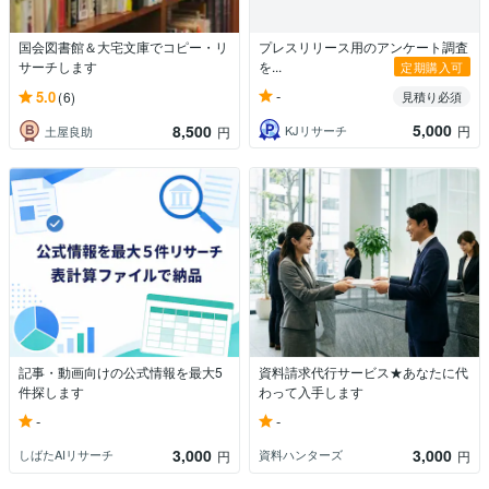
国会図書館＆大宅文庫でコピー・リ
プレスリリース用のアンケート調査
サーチします
を...
定期購入可
-
5.0
(6)
見積り必須
5,000
8,500
KJリサーチ
円
土屋良助
円
記事・動画向けの公式情報を最大5
資料請求代行サービス★あなたに代
件探します
わって入手します
-
-
3,000
3,000
しばたAIリサーチ
資料ハンターズ
円
円