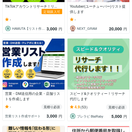
TikTokアカウントリサーチ！リ...
Youtuber(ユーチューバー)リスト提
供します
定期購入可
-
-
3,000
20,000
HAMUTA【リスト作成 実績10万件】
NEXT_GRAM
円
円
営業・DM送信用の企業・店舗リス
スピード&クオリティー！リサーチ
トを作成します
代行します
-
4.9
見積り必須
(53)
見積り必須
3,000
5,000
営業リスト作成サポート
円
ブレラビ BlaiRaby
円