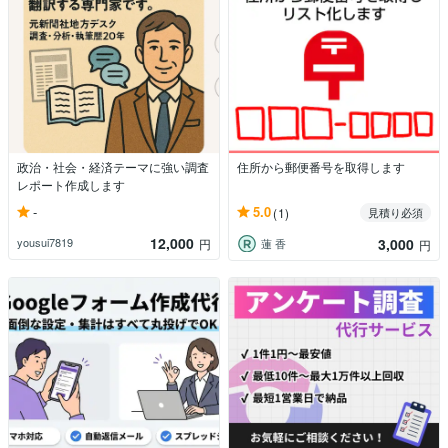
政治・社会・経済テーマに強い調査
住所から郵便番号を取得します
レポート作成します
-
5.0
(1)
見積り必須
12,000
3,000
yousui7819
円
蓮 香
円