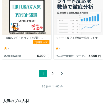
TikTokバズアカウント50選リ...
ツイート反応を数値で分析します
定期購入可
-
-
5,000
5,000
DDesignWorks
けん＠Web解析・マーケティング
円
円
1
2
86
件中
1 - 60
件
人気のプロ人材