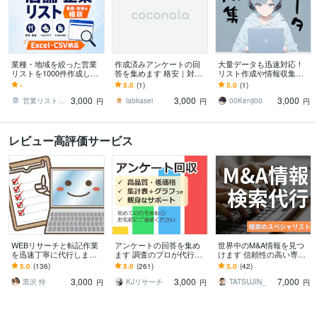
業種・地域を絞った営業
作成済みアンケートの回
大量データも迅速対応！
リストを1000件作成しま
答を集めます 格安｜対応
リスト作成や情報収集致
す 【BtoB・法人営業向
簡易調査・予備調査向け
します 【先着3名様】実績
-
5.0
(1)
5.0
(1)
け】欲しい営業リストを
｜回答収集に特化
作りのため1000件まで300
3,000
3,000
3,000
すぐに・格安で
0円！
営業リスト自販機
labkasei
00Kenji00
円
円
円
レビュー高評価サービス
WEBリサーチと転記作業
アンケートの回答を集め
世界中のM&A情報を見つ
を迅速丁寧に代行します
ます 調査のプロが代行し
けます 信頼性の高い専門
返信・見積り早め◎土日
ます アンケート/ブログ記
データベースを活用し、
5.0
(136)
5.0
(261)
5.0
(42)
祝や夜も対応可
事/商品・事業開発/卒論/プ
精選した情報を提供
3,000
3,000
7,000
レスリリース
黒沢 怜
KJリサーチ
TATSUJIN_
円
円
円