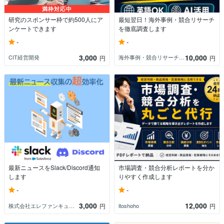
満枠対応中
研究のスポンサー枠で約500人にア
最短翌日！海外事例・競合リサーチ
ンケートできます
を徹底調査します
-
-
3,000
10,000
CIT経営開発
海外事例・競合リサーチレポート作成
円
円
最新ニュースをSlack/Discord通知
市場調査・競合分析レポートを分か
します
りやすく作成します
-
-
3,000
12,000
株式会社エレファンキューブ
itoshoho
円
円