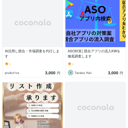
AI活用し競合・市場調査を代行しま
ASO対策│競合アプリの流入KWを
す
徹底調査します
-
-
3,000
3,000
proAct1ve
Tanaka Yuki
円
円