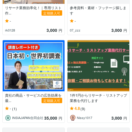
リサーチ業務効率化！｜専用リスト
参考資料・素材・フッテージ探しま
作...
す
定期購入可
-
-
3,000
3,000
rk0128
07_zzz
円
円
貴社の商品・サービスの広告効果を
1件1円からリサーチ・リストアップ
最...
業務を代行します
定期購入可
-
4.8
(1)
(9)
35,000
3,000
INSIAJAPAN合同会社
Nissy1017
円
円