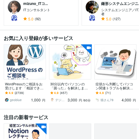
mizuno_ITコ...
鎌形システムエンジニ..
ITコンサルタント
システムエンジニア／I
者
5.0
(92)
5.0
(127)
お気に入り登録が多いサービス
WordPressのご相談をお
30分以内でパソコンの
症状から判断してパソコ
受けします 「相談できる
「困った」を解決します
ン関連トラブルを解決し
事」が主目的で結果とし
現役IT屋がパソコンの困
ます パソコン本体はもち
4.9
(2739)
4.9
(457)
4.9
(71)
て解決が伴えば幸いです
りごとをスッキリさせま
ろん、周辺機器、ネット
1,000
3,000
4,000
す！
ワークも対応します。
geoblue
デジネスラボ【ITの万事屋】
猫さん78
円
円
/60分
円
注目の新着サービス