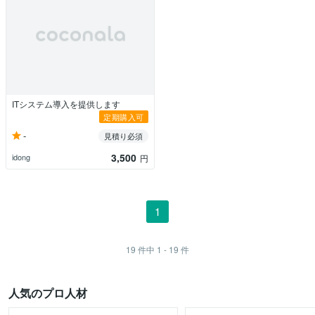
ITシステム導入を提供します
定期購入可
-
見積り必須
3,500
idong
円
1
19
件中
1 - 19
件
人気のプロ人材