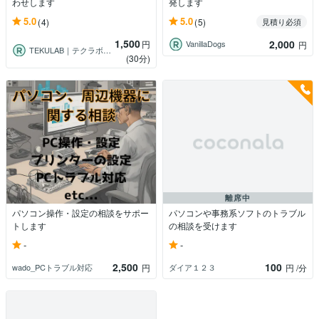
わせします
発します
5.0
5.0
(4)
(5)
見積り必須
1,500
2,000
円
VanillaDogs
円
TEKULAB｜テクラボ＠Excel専門
(30分)
離席中
パソコン操作・設定の相談をサポー
パソコンや事務系ソフトのトラブル
トします
の相談を受けます
-
-
2,500
100
wado_PCトラブル対応
ダイア１２３
円
円
/分