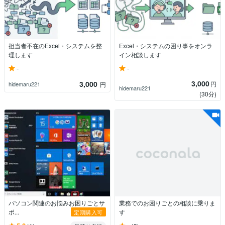
担当者不在のExcel・システムを整
Excel・システムの困り事をオンラ
理します
イン相談します
-
-
3,000
3,000
円
hidemaru221
円
hidemaru221
(30分)
パソコン関連のお悩みお困りごとサ
業務でのお困りごとの相談に乗りま
ポ...
す
定期購入可