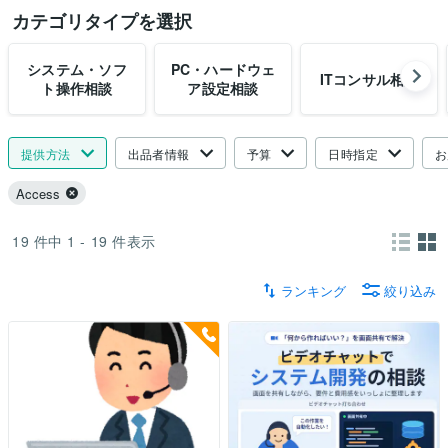
カテゴリタイプを選択
システム・ソフ
PC・ハードウェ
ITコンサル相談
ト操作相談
ア設定相談
提供方法
出品者情報
予算
日時指定
お
Access
19
件中
1 - 19
件表示
ランキング
絞り込み