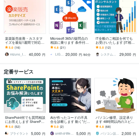
楽楽販売改善・カスタマ
Microsoft 365の疑問点の
IT全般のご相談を何でも
イズを最短1週間で対応し
相談に乗ります 条件付き
お受けいたします [IT相
ます 【公認パートナー】
アクセスやIntuneも対応可
談・コンサル・ITフォロ
5.0
(16)
4.8
(21)
5.0
(12)
楽楽販売の設定代行で業
能です
ーサービス]
40,000
20,000
29,000
務改善・自動化を支援
mizuno_ITコンサル
LIGLOG
システム工房 雨樹（うた）
円
円
/60分
円
定番サービス
SharePoint何でも質問相談
AIが作ったコードの不具
パソコン修理、設定承り
にお答えします SharePoin
合を診断します 動く"だ
ます 48時間以内のスピー
tの119番、困ったらまず
け"のコードに潜む問題を
ド修理が基本サービスで
5.0
(52)
5.0
(2)
4.8
(68)
は相談！！
プロが診断
す。
5,000
5,000
2,000
ブライラント
smith＠Webエンジニア
パソコン設定・修理サポート ポッポPC
円
円
円