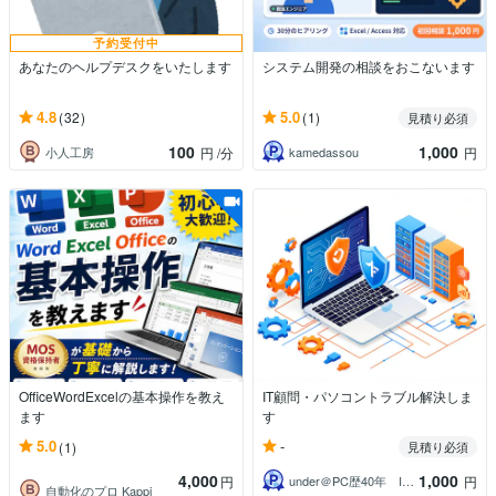
予約受付中
あなたのヘルプデスクをいたします
システム開発の相談をおこないます
4.8
5.0
(32)
(1)
見積り必須
100
1,000
小人工房
kamedassou
円
/分
円
OfficeWordExcelの基本操作を教え
IT顧問・パソコントラブル解決しま
ます
す
-
5.0
(1)
見積り必須
4,000
1,000
under＠PC歴40年 IT・AIプロ
円
円
自動化のプロ Kappi