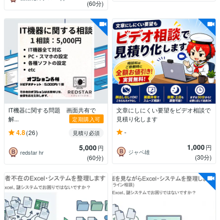
(60分)
IT機器に関する問題 画面共有で
文章にしにくい要望をビデオ相談で
解...
見積り化します
定期購入可
-
4.8
(26)
見積り必須
1,000
5,000
円
円
ジャベ雄
redstar hr
(30分)
(60分)