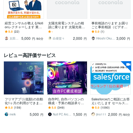
経営コンサルが教えるNoti
太陽光発電システムの相
事前相談のります お困り
onレクチャーします 業務
談に乗ります 太陽光発電
ごと事前相談（ビデオチ
整理から導入設計まで“実
システムの相談に乗りま
ャット可）のります
5.0
(22)
-
5.0
(1)
務で使える運用をやさし
す。
5,000
2,000
3,000
く指導
太田とよしき
白昼堂々
Hiroshi Okuda
円
/60分
円
円
レビュー高評価サービス
フリマアプリ(低額)の自動
自作PC, 自作パソコンの
Salesforceのご相談にお答
化1ヶ月の利用ができます
構成・予算の相談承りま
えいたします セールスフ
メルケンツールアカウン
す あなた専用の最適パー
ォース歴10年超(導入/開発
5.0
(159)
5.0
(349)
5.0
(1090)
ト無制限で利用可能です
ツ構成を提案します！
責任者&運用責任者）
5,000
1,500
2,000
(低額ver)
melk
Null PC Architecture
jino111
円
円
円
/60分