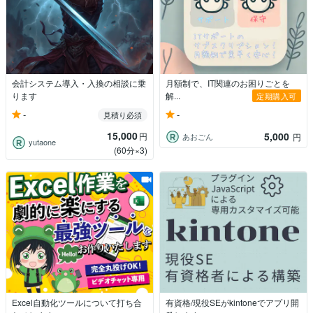
会計システム導入・入換の相談に乗
月額制で、IT関連のお困りごとを
ります
解...
定期購入可
-
-
見積り必須
15,000
5,000
円
あおごん
円
yutaone
(60分×3)
Excel自動化ツールについて打ち合
有資格/現役SEがkintoneでアプリ開