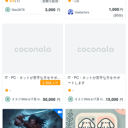
5.0
-
(1)
(3)
見積り必須
1,000
3,000
円
Mao2678
円
vbafactors
(30分)
IT・PC・ネットが苦手な方をサポ...
IT・PC・ネットが苦手な方をサポ
ートします
定期購入可
-
-
50,000
15,000
オタクWeb＆IT屋 kirary
オタクWeb＆IT屋 kirary
円
円