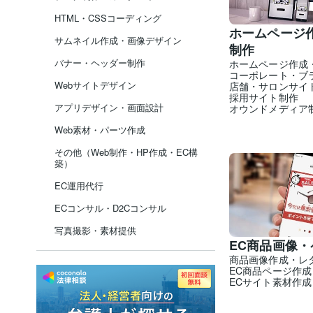
HTML・CSSコーディング
ホームページ
サムネイル作成・画像デザイン
制作
バナー・ヘッダー制作
ホームページ作成
コーポレート・ブ
Webサイトデザイン
店舗・サロンサイ
採用サイト制作
アプリデザイン・画面設計
オウンドメディア
Web素材・パーツ作成
その他（Web制作・HP作成・EC構
築）
EC運用代行
ECコンサル・D2Cコンサル
写真撮影・素材提供
EC商品画像
商品画像作成・レ
EC商品ページ作成
ECサイト素材作成