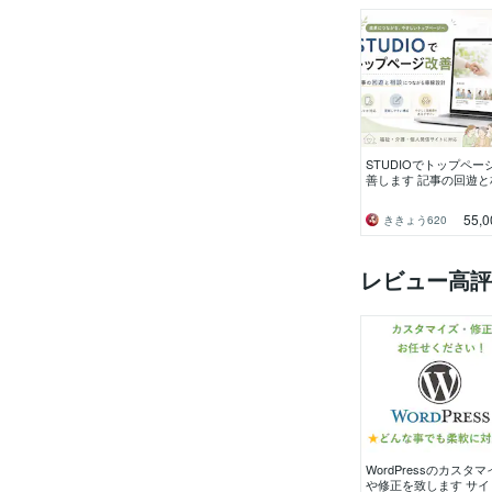
STUDIOでトップペー
善します 記事の回遊と
につながる、更新しや
サイトへ整えます
55,0
ききょう620
レビュー高評
WordPressのカスタ
や修正を致します サイ