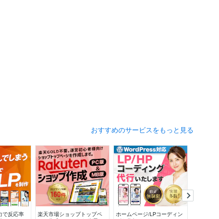
おすすめのサービスをもっと見る
力で反応率
楽天市場ショップトップペ
ホームページ/LPコーディン
WordP