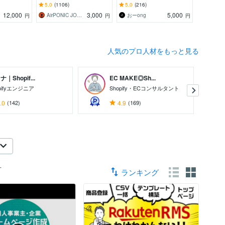
が回らない
プレスログイン、マルウェ
記念配信やコラボ配信等、
追加料なし
5.0
(1106)
5.0
(216)
5.0
(42
たい方へ
ア、サイトエラー改善を即
用途に合わせたデザインを
い合わせ
12,000
3,000
5,000
AirPONIC JOHN（ジョン）
おーong
円
円
円
日対応
作成致します
O込
人気のプロ人材をもっと見る
｜Shopif...
EC MAKE◎Sh...
pifyエンジニア
Shopify・ECコンサルタント
.0
(142)
4.9
(169)
可
ランキング