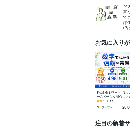
7
富
で
評
得
お気に入りが
3冠達成！ワードプレ
ームページを制作します
B制作＆デザイン部門1
5.0
(1156)
（販売数・評価数・お
20,0
ウェブゲート
入り数）
注目の新着サ