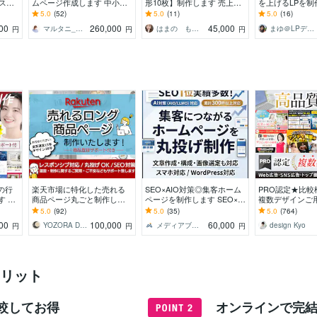
スポ
ムページ作成します 中小企
形10枚】制作します 売上UP
を上げるLPを制
く丁
業・個人店様対象★お客様
に繋がる！楽天/自社サイト/
短１週間！スピ
5.0
(52)
5.0
(11)
5.0
(16)
しま
の事業のマーケを考えた導
クラファン
お急ぎの方お任
00
260,000
45,000
マルタニ_March｜HP制作×マーケタ
はまの ももこ
まゆ＠LPデザイナー
円
円
円
線設計
い！
の行
楽天市場に特化した売れる
SEO×AIO対策◎集客ホーム
PRO認定★比較
す 行
商品ページ丸ごと制作しま
ページを制作します SEO×AI
複数デザインご
デザ
す 売れない理由を探り賑わ
O最適化(LLMO)◎丸投げOK
実績900件超！
5.0
(92)
5.0
(35)
5.0
(764)
任せ
うロングページ制作!制作実
で作成します
比較して選べる
00
100,000
60,000
YOZORA DESIGN STUDIO
メディアブーム｜Web集客の専門家
design Kyo
円
円
円
績20年
アップ！
リット
較してお得
オンラインで完