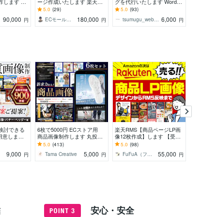
作します 最
ージ作成いたします 楽天GO
グを代行いたします WordPr
の復旧・
ード納品！
LDを使わないので、運営初
ess対応もお任せ｜コーディ
プレスロ
5.0
(29)
5.0
(93)
5.0
(11
せくださ
心者様にピッタリです
ング代行！
ア、サイ
90,000
180,000
6,000
ECモール制作代行 ウェザインラボ
tsumugu_web制作
円
円
円
日対応
検討できる
6枚で5000円 ECストア用
楽天RMS【商品ページLP画
8月限定
用意します
商品画像制作します 丸投げ
像12枚作成】します 【受賞
ムページ
高評価★5！
依頼もOK！さまざまなECサ
店など実績400店舗以上】現
対応＆初
5.0
(413)
5.0
(98)
5.0
(23
から納得度
イトに特化したデザイン
役デザイナーが作成しま
制作【49
9,000
5,000
55,000
Tama Creative
FuFuA（フウフ・エー）
円
円
円
す！
結
安心・安全