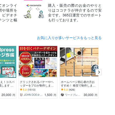
てオンライ
購入・販売の際のお金のやりと
間や場所を
りはココナラが仲介するので安
、ビデオチ
全です。365日運営でのサポート
テンツと幅
も行っております。
お気に入りが多いサービスをもっと見る
越え！コスパ
クリックされるバナーやヘ
ホームページ初心者の方お
SEO重
成します 起
ッダーをプロが制作します
すすめ！ 格安で制作します
作！簡単
グ！WPで更
デザイン歴20年以上のプロ
追加料なし | スマホ対応、問
作成or
5.0
(1513)
5.0
(426)
5.0
(27
ナルデザイ
が反応率を意識した設計で
い合わせ、ブログ設置、SE
リジナル
20,000
1,500
30,000
JOHN DOE＠販売実績4800件以上
ワードプレスPro
iineshi
円
円
円
制作
O込
ます