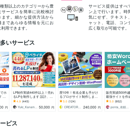
40種類以上のカテゴリーから豊
サービス提供はすべ
なサービスを簡単に比較検討
ン上で行います。時
きます。細かな提供方法から
気にせず、テキスト
価まであらゆる情報を元にお
ャット、電話、コン
に利用できます。
広く取引が可能です。
多いサービス
スでホ
LP制作実績440件以上！売れ
歴10年！有名企業も手がけ
販売実績500件
 WE
るLPを制作します 設計、構
るプロがサイト制作します
最強サイトを作
位
成からライティング、デザ
初心者でも安心★ヒアリン
業、副業、ブロ
4.9
(445)
5.0
(124)
5.0
(952)
気に
インまで全て丸投げ対応可
グ重視・要望に沿って柔軟
新楽々！オリジ
00
50,000
240,000
Yuki_Kanamaru
CREATORSZERO
ponta_依頼多数のため返信遅れます
円
円
円
能！
に対応可能
ン可能
ービス