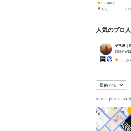
カスタマイズ・レイア
5.0
(2219)
変更致します
3,0
t_k_
人気のプロ人
ぞろ屋｜勝
戦略的WE
5.0
(68
提供方法
51,688
件中
1 - 60