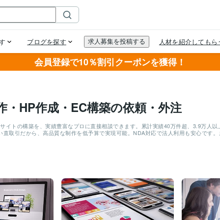
会員登録で10％割引クーポンを獲得！
制作・HP作成・EC構築の依頼・外注
ECサイトの構築を、実績豊富なプロに直接相談できます。累計実績40万件超、3.9万
い直取引だから、高品質な制作を低予算で実現可能。NDA対応で法人利用も安心です