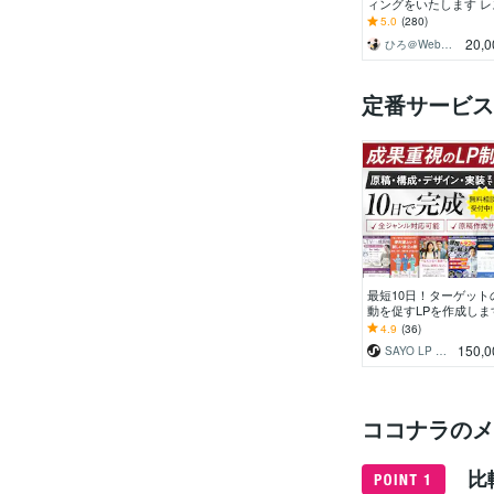
ィングをいたします レ
ンシブ対応可能！素早
5.0
(280)
寧にコーディングいた
20,0
ひろ＠Webコーダー
す！
定番サービス
最短10日！ターゲット
動を促すLPを作成しま
動を促す情報設計から
4.9
(36)
イン・実装まで全てお
150,0
SAYO LP DESIGN
ください。
ココナラのメ
比