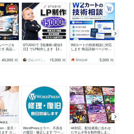
ムページを
STUDIOで【低価格×最短3
W2カートの技術相談に対応
思わず押
ます 高品質
日】でLP制作します 【3名
します 商品詳細ページやデ
チメニュ
初心者も安
様限定価格】修正し放題。
ザイン組み込みのお悩みを
UPのお
り｜プロに
納得できるまで対応いたし
技術的に解決します
い！
40,000
15,000
5,000
げんパパ｜現役マーケターのAI実践家
Shoryu8
mopid
円
円
円
ます。
zon・楽天・
WordPressエラー、不具合
4K対応、配信者様に合わせ
ホームペ
ります カタ
の復旧・修正します ワード
たサムネ等を制作致します
すすめ！