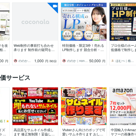
ジを改
Web制作の事前打ち合わせ
特別価格・限定3枠！売れる
プロ仕様のホー
相談
承ります 制作前の疑問をビ
LP制作します 競合分析・構
低価格で制作し
すい
デオチャットで解決いたし
成設計から始める、オリジ
でコスパ最強｜
ます
ナルデザインLP
心のサポートあ
00
1,000
50,000
ののか｜nonodesing
ののか｜nonodesing
ほむぺ｜格安本格ホームページ制作
円
円
/90分
円
お任せ
価サービス
マイズ
高品質なサムネイル作成し
Vtuberさん向けのポップで可
中国輸入やAma
トの
ます 修正無制限！妥協しな
愛いサムネ作ります おしゃ
ヤフーの画像作