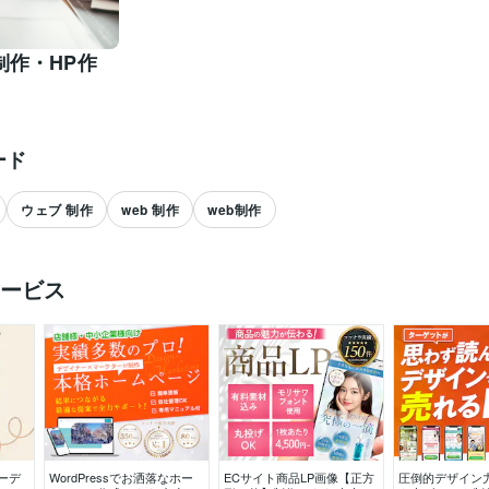
制作・HP作
ード
ウェブ 制作
web 制作
web制作
ービス
すべて見る
ーデ
WordPressでお洒落なホー
ECサイト商品LP画像【正方
圧倒的デザイン