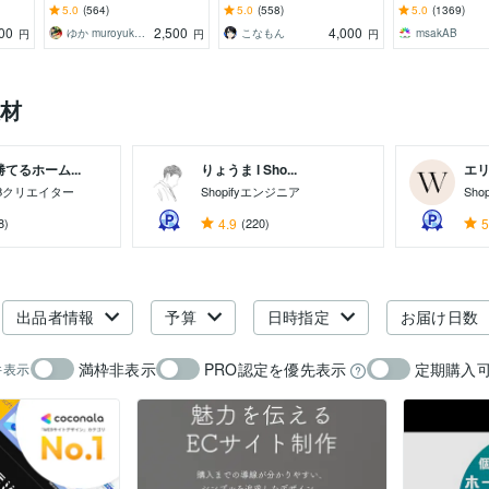
ウト
いサムネを作成します！
れやカッコイイなど様々な
ログ画像まで手
5.0
(564)
5.0
(558)
5.0
(1369)
テイストでも制作可能！
方やプロに頼み
00
2,500
4,000
ゆか muroyuka_design
こなもんㅤ
msakAB
円
円
円
材
てるホーム...
りょうま l Sho...
エリナ
Bクリエイター
Shopifyエンジニア
Sho
8)
4.9
(220)
5
出品者情報
予算
日時指定
お届け日数
満枠非表示
PRO認定を優先表示
定期購入
件表示