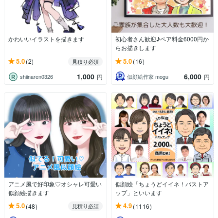
かわいいイラストを描きます
初心者さん歓迎♪ペア料金6000円か
らお描きします
5.0
5.0
(2)
(16)
見積り必須
1,000
6,000
shiinaren0326
似顔絵作家 mogu
円
円
アニメ風で好印象♡オシャレ可愛い
似顔絵「ちょうどイイネ！バストア
似顔絵描きます
ップ」といいます
5.0
4.9
(48)
(1116)
見積り必須