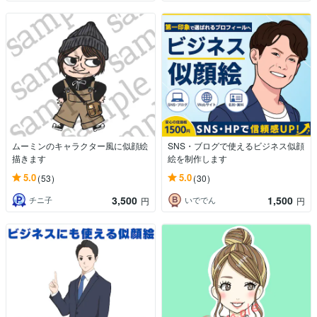
ムーミンのキャラクター風に似顔絵
SNS・ブログで使えるビジネス似顔
描きます
絵を制作します
5.0
5.0
(53)
(30)
3,500
1,500
チニ子
いででん
円
円