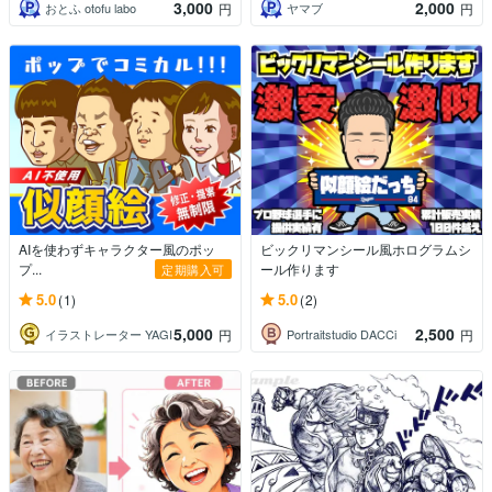
3,000
2,000
おとふ otofu labo
ヤマブ
円
円
AIを使わずキャラクター風のポッ
ビックリマンシール風ホログラムシ
プ...
ール作ります
定期購入可
5.0
5.0
(1)
(2)
5,000
2,500
イラストレーター YAGI
Portraitstudio DACCi
円
円