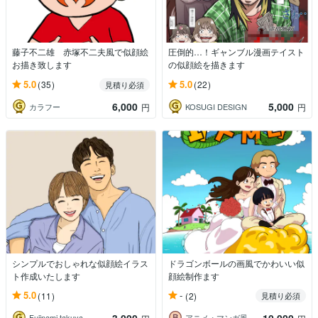
藤子不二雄 赤塚不二夫風で似顔絵
圧倒的…！ギャンブル漫画テイスト
お描き致します
の似顔絵を描きます
5.0
5.0
(35)
(22)
見積り必須
6,000
5,000
カラフー
KOSUGI DESIGN
円
円
シンプルでおしゃれな似顔絵イラス
ドラゴンボールの画風でかわいい似
ト作成いたします
顔絵制作ます
5.0
-
(11)
(2)
見積り必須
3,000
10,000
Fujinami takuya
アニメ・マンガ風 似顔絵