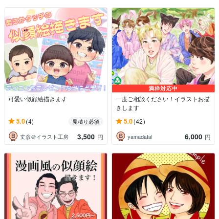
満枠対応中
可愛い似顔絵描きます
一度ご相談ください！イラストお描
きします
5.0
5.0
(4)
(42)
見積り必須
3,500
6,000
丈彦＠イラスト工房
yamadatal
円
円