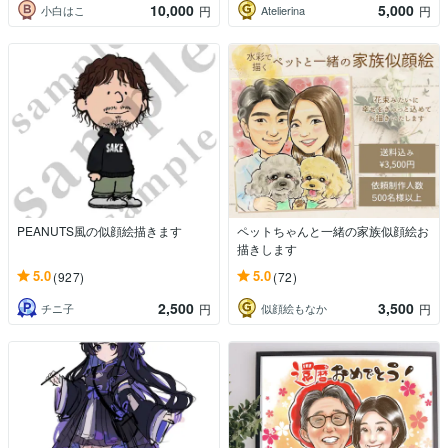
10,000
5,000
小白はこ
Atelierina
円
円
PEANUTS風の似顔絵描きます
ペットちゃんと一緒の家族似顔絵お
描きします
5.0
5.0
(927)
(72)
2,500
3,500
チニ子
似顔絵もなか
円
円