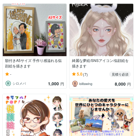
額付きA5サイズ 手作り感溢れる似
綺麗な夢絵/SNSアイコン/似顔絵を
顔絵を描きます
描きます
-
5.0
(7)
見積り必須
1,000
8,000
シロメバ
円
lolitawing
円