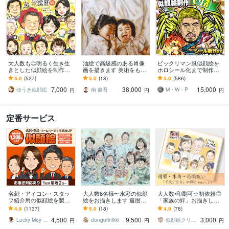
大人数も◎明るく生き生
油絵で高級感のある肖像
ビックリマン風似顔絵を
きとした似顔絵を制作し
画を描きます 美術をもっ
ホロシール化まで制作し
ます ✦送料込み✦長寿祝
と身近に。絵画を飾った
ます 公式実績あり安心ク
5.0
(527)
5.0
(18)
5.0
(586)
い、記念日、プレゼン
り、贈ったりしてみませ
オリティ！短納期相談OK
7,000
38,000
15,000
ト、ご自宅用に♪
んか？
シール制作対応可
ゆうき似顔絵
南 健吾
M・W・P
円
円
円
定番サービス
名刺・アイコン・スタッ
大人数6名様〜水彩の似顔
大人数•印刷可☆初依頼◎
フ紹介用の似顔絵を製作
絵をお描きします 還暦祝
「家族の絆」お描きしま
します 1,200件以上の製作
いや米寿祝い、ウェディ
す 還暦や米寿、結婚記念
4.9
(1137)
5.0
(18)
4.9
(76)
実績！様々な職種に対応
ングにおすすめです
日、退職祝いに感謝を届
4,500
9,500
3,000
します！
ける一枚
Lucky May Illust
dongurinikki
似顔絵クリエーター▲saori▲
円
円
円