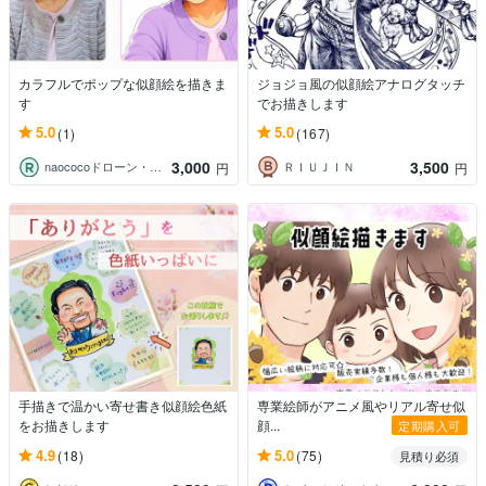
カラフルでポップな似顔絵を描きま
ジョジョ風の似顔絵アナログタッチ
す
でお描きします
5.0
5.0
(1)
(167)
3,000
3,500
naococoドローン・イラスト師
ＲＩＵＪＩＮ
円
円
手描きで温かい寄せ書き似顔絵色紙
専業絵師がアニメ風やリアル寄せ似
をお描きします
顔...
定期購入可
4.9
5.0
(18)
(75)
見積り必須