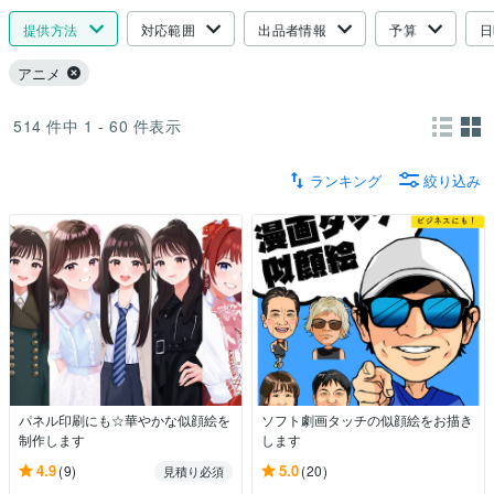
提供方法
対応範囲
出品者情報
予算
日
アニメ
514
件中
1 - 60
件表示
ランキング
絞り込み
パネル印刷にも☆華やかな似顔絵を
ソフト劇画タッチの似顔絵をお描き
制作します
します
4.9
5.0
(9)
(20)
見積り必須