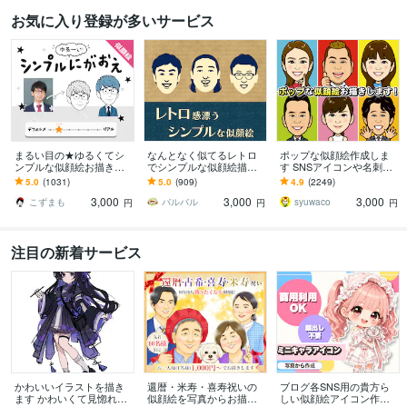
お気に入り登録が多いサービス
まるい目の★ゆるくてシ
なんとなく似てるレトロ
ポップな似顔絵作成しま
ンプルな似顔絵お描きし
でシンプルな似顔絵描き
す SNSアイコンや名刺、
ます ゆる～い感じにした
ます 懐かしくて新しい。
プレゼント用にポップな
5.0
(1031)
5.0
(909)
4.9
(2249)
い、似すぎない方が‥と
ほんのり昭和テイストの
似顔絵作成します
3,000
3,000
3,000
いう方にオススメ！
やさしい似顔絵
こずまも
バルバル
syuwaco
円
円
円
注目の新着サービス
かわいいイラストを描き
還暦・米寿・喜寿祝いの
ブログ各SNS用の貴方ら
ます かわいくて見惚れて
似顔絵を写真からお描き
しい似顔絵アイコン作り