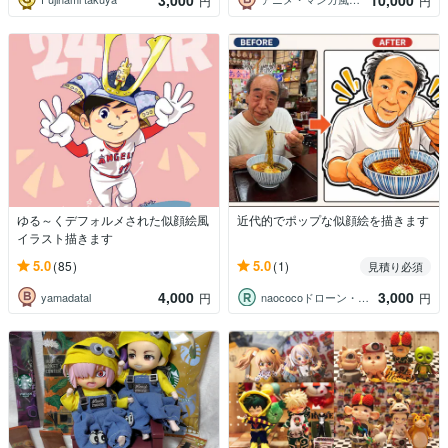
円
円
ゆる～くデフォルメされた似顔絵風
近代的でポップな似顔絵を描きます
イラスト描きます
5.0
5.0
(85)
(1)
見積り必須
4,000
3,000
yamadatal
naococoドローン・イラスト師
円
円