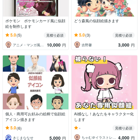
ポケモン ポケモンカード風に似顔
どう森風の似顔絵描きます
絵を制作します
5.0
5.0
(5)
(3)
見積り必須
見積り必須
10,000
3,000
アニメ・マンガ風 似顔絵
吉野馨
円
円
個人・商用可お好みの絵柄で似顔絵
AI感なし！あなたをキャラクター化
アイコン描きます
します
-
5.0
(6)
見積り必須
4,000
5,000
ちゃむ＠イラストレーター
円
きじまななせ
円