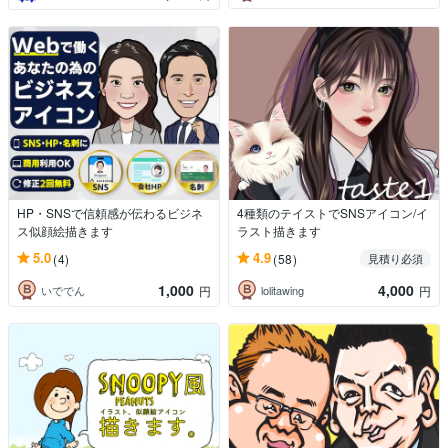
HP・SNSで信頼感が伝わるビジネ
4種類のテイストでSNSアイコン/イ
ス似顔絵描きます
ラスト描きます
5.0
4.9
(4)
(58)
見積り必須
1,000
4,000
いででん
lolitawing
円
円