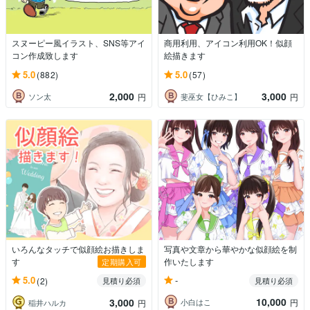
スヌーピー風イラスト、SNS等アイ
商用利用、アイコン利用OK！似顔
コン作成致します
絵描きます
5.0
5.0
(882)
(57)
2,000
3,000
ソン太
斐巫女【ひみこ】
円
円
いろんなタッチで似顔絵お描きしま
写真や文章から華やかな似顔絵を制
す
作いたします
定期購入可
-
5.0
(2)
見積り必須
見積り必須
10,000
3,000
小白はこ
円
稲井ハルカ
円