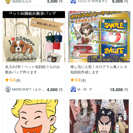
3,500
6,000
似顔絵もなか
ｲﾗｽﾄﾚｰﾀｰゆのあやこ
円
円
名入れOK！ペット似顔絵うちのお
推し活に人気！ホログラム風トレカ
散歩バッグ作ります
似顔絵作成します
5.0
5.0
(6)
(6)
4,000
15,000
MAYACRAFT（まやくらふと）
M・W・P
円
円