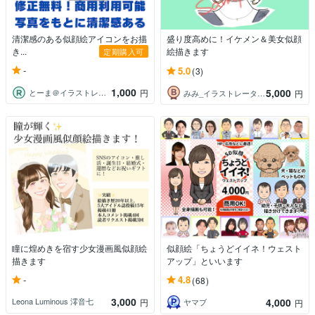
清潔感のある似顔絵アイコンをお描
盛り度高めに！イケメン＆美女似顔
き...
絵描きます
定期購入可
-
5.0
(3)
1,000
5,000
とーま＠イラストレーター
円
みみ_イラストレーター・デザイナー
円
瞳に煌めきを宿す少女漫画風似顔絵
似顔絵「ちょうどイイネ！ウェスト
描きます
アップ」といいます
-
4.8
(68)
3,000
4,000
Leona Luminous 澪音七
円
ヤマブ
円