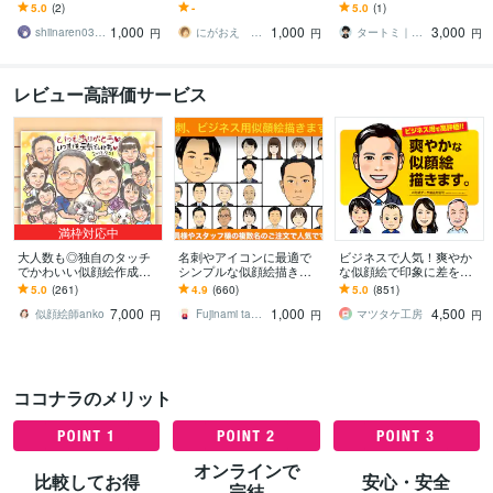
しまうイラストをお届
します ご両親への長寿祝
ます 発信を始めるあなた
5.0
(2)
-
5.0
(1)
け！
い・プレゼントに家族や
を世界に一つの親近感あ
1,000
1,000
3,000
ペットも描きます
るミニキャラで後押し
shiinaren0326
にがおえ さわ
タートミ｜個人発信者のビジュアル導線設計
円
円
円
レビュー高評価サービス
満枠対応中
大人数も◎独自のタッチ
名刺やアイコンに最適で
ビジネスで人気！爽やか
でかわいい似顔絵作成し
シンプルな似顔絵描きま
な似顔絵で印象に差をつ
ます 還暦や米寿、誕生日
す デフォルメせず、シン
けます 清潔感、誠実さが
5.0
(261)
4.9
(660)
5.0
(851)
プレゼント、結婚記念日
プル似顔絵で名刺など注
伝わる！ 名刺などのビジ
7,000
1,000
4,500
のお祝いに
目度アップ！
ネスやSNSに最適。
似顔絵師anko
Fujinami takuya
マツタケ工房
円
円
円
ココナラのメリット
オンラインで
比較してお得
安心・安全
完結