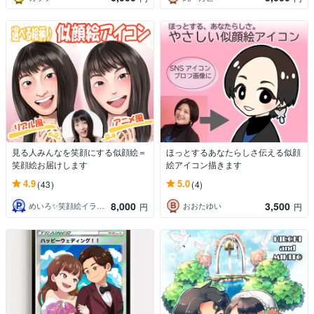
見る人みんなを笑顔にする似顔絵＝
ほっとするあなたらしさ伝える似顔
笑顔絵お届けします
絵アイコン描きます
4.9
5.0
(43)
(4)
8,000
3,500
めいろ✨笑顔絵イラストレーター
おおたゆい
円
円