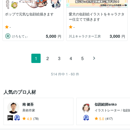
ポップで元気な似顔絵描きます
愛犬の似顔絵イラストをキャラクタ
ー仕立てで描きます
-
-
5,000
3,000
けろもてぃ
川上キャラクター工房
円
円
1
2
3
4
5
514
件中
1 - 60
件
人気のプロ人材
南 健吾
似顔絵師anko
美術作家
イラストレーター / 似
4.9
(78)
5.0
(417)