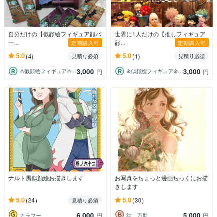
自分だけの【似顔絵フィギュア顔パ
世界に1人だけの【推しフィギュア
ー...
顔...
定期購入可
定期購入可
5.0
5.0
(4)
(1)
見積り必須
見積り必須
3,000
3,000
❊似顔絵フィギュア❊自分DOLL作成❊
❊似顔絵フィギュア❊自分DOLL作成❊
円
円
ナルト風似顔絵お描きします
お写真をちょっと漫画ちっくにお描
きします
5.0
5.0
(24)
(30)
見積り必須
6,000
5,000
カラフー
純 万世
円
円