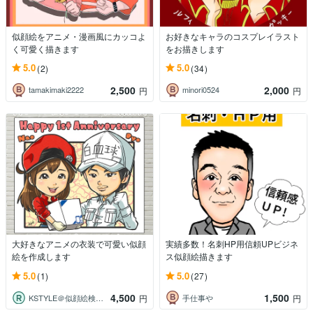
似顔絵をアニメ・漫画風にカッコよ
お好きなキャラのコスプレイラスト
く可愛く描きます
をお描きします
5.0
5.0
(2)
(34)
2,500
2,000
tamakimaki2222
minori0524
円
円
大好きなアニメの衣装で可愛い似顔
実績多数！名刺HP用信頼UPビジネ
絵を作成します
ス似顔絵描きます
5.0
5.0
(1)
(27)
4,500
1,500
KSTYLE＠似顔絵検定協会公認似顔絵師
手仕事や
円
円