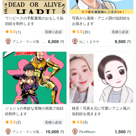
ワンピースの手配書風のおもしろ似
写真から漫画・アニメ調の似顔絵を
顔絵を制作します
お描きします
5.0
5.0
(1)
(20)
見積り必須
見積り必須
6,000
9,500
アニメ・マンガ風 似顔絵
ねこくまササ
円
円
ジョジョの奇妙な冒険の画風で似顔
格安！写真を元に可愛いアニメ風の
絵制作します
似顔絵を描きます
5.0
4.8
(2)
(5)
見積り必須
10,000
1,500
アニメ・マンガ風 似顔絵
PixelBloom
円
円