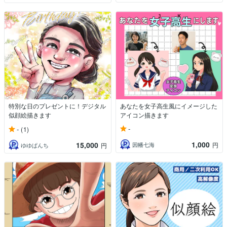
特別な日のプレゼントに！デジタル
あなたを女子高生風にイメージした
似顔絵描きます
アイコン描きます
-
-
(1)
1,000
15,000
因幡七海
円
ゆゆぱんち
円