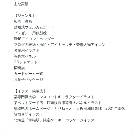
主な実績

【ジャンル】

広告・漫画

結婚式ウェルカムボード

プレゼント用似顔絵

SNSアイコン・ヘッダー

ブログの表紙・挿絵・アイキャッチ・登場人物アイコン

名刺用イラスト

等身大パネル

CDジャケット

横断旗

カードゲーム一式

お菓子パッケージ

【イラスト掲載先】

某専門職大学　マスコットキャラクターイラスト

某ペットフード店　店頭設置用等身大パネルイラスト

鳥取県のホームページ「とりねっと」人権同和対策課　2021年部落
解放月間イラスト

北海道「幸福駅」限定ケーキ　パッケージイラスト