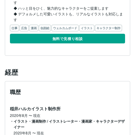
す

◆ ハッと目をひく、魅力的なキャラクターをご提案します

◆ デフォルメした可愛いイラストも、リアルなイラストも対応しま
す
仕事
広告
漫画
似顔絵
ウェルカムボード
イラスト
キャラクター制作
無料で見積り相談
経歴
職歴
稲井ハルカイラスト制作所
2020年8月
〜
現在
・イラスト・漫画制作 / イラストレーター・漫画家・キャラクターデザ
イナー
2020年8月
〜
現在