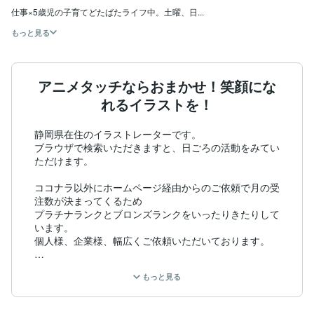
仕事×5歳児の子育てどたばたライフ中。土曜、日...
もっと見る
アニメタッチならおまかせ！笑顔にな
れるイラストを！
静岡県在住のイラストレーターです。

ブラウザで検索いただきますと、日ごろの活動をみてい
ただけます。

ココナラ以外にホームページ経由からのご依頼で月の受
注数が決まってくるため

プラチナランクとブロンズランクをいったりきたりして
います。

個人様、企業様、幅広くご依頼いただいております。

お客様の頭の中にあるイメージを、形に。

もっと見る
難しいことを、親しみやすく、わかりやすく伝えます。

「こんなことできる？」「もっとこうしてほしい！」

是非、お気軽にご相談ください。
