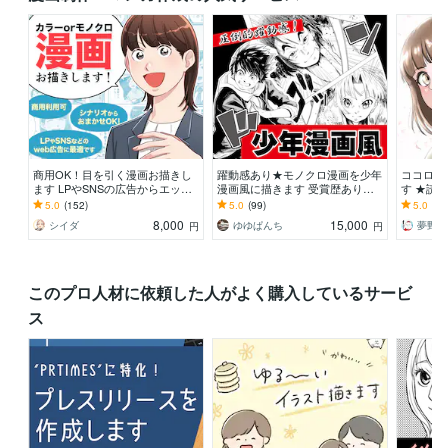
商用OK！目を引く漫画お描きし
躍動感あり★モノクロ漫画を少年
ココロに
ます LPやSNSの広告からエッセ
漫画風に描きます 受賞歴あり！
す ★読
イ、youtubeなど幅広く対応
躍動感が得意です！オリジナル漫
い！目に
5.0
(152)
5.0
(99)
5.0
(30
画を作りませんか？
す！★
8,000
15,000
シイダ
ゆゆぱんち
夢野ゆ
円
円
このプロ人材に依頼した人がよく購入しているサービ
ス