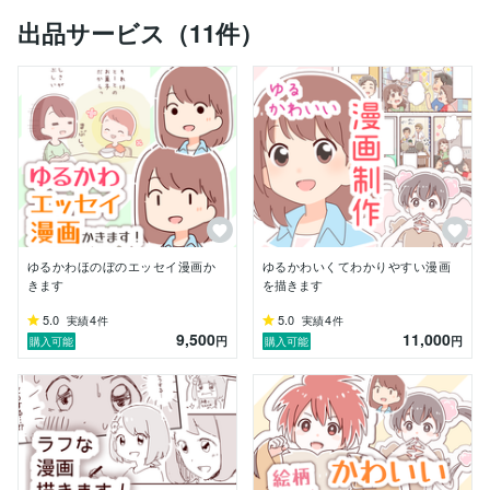
出品サービス（11件）
アニメ塗のようなはっきりした色使いのかわいいイラス
トを描くことが好きです。

似顔絵などは水彩塗も好評いただいております。

イラスト・漫画・似顔絵・キャラクターデザインなど、
対応可能です。

幅広いタッチでお描きします。

参考画像をいただければ、作風を寄せてかくこともでき
ます。

（がっつり真似ることは、基本的にしていません）

主な使用ソフトはSAI２、Illustrator。

ゆるかわほのぼのエッセイ漫画か
ゆるかわいくてわかりやすい漫画
その他、CLIP STUDIO PAINT PRO、Photoshoを所持
きます
を描きます
しています。

5.0
4
5.0
4
実績
件
実績
件
9,500
11,000
よろしくお願いします！
円
円
購入可能
購入可能