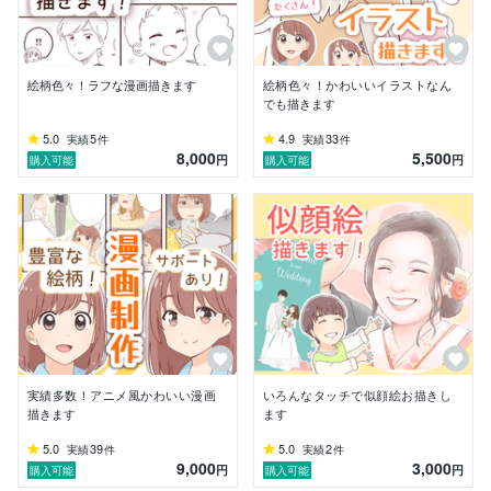
絵柄色々！ラフな漫画描きます
絵柄色々！かわいいイラストなん
でも描きます
5.0
5
4.9
33
実績
件
実績
件
8,000
5,500
円
円
購入可能
購入可能
実績多数！アニメ風かわいい漫画
いろんなタッチで似顔絵お描きし
描きます
ます
5.0
39
5.0
2
実績
件
実績
件
9,000
3,000
円
円
購入可能
購入可能