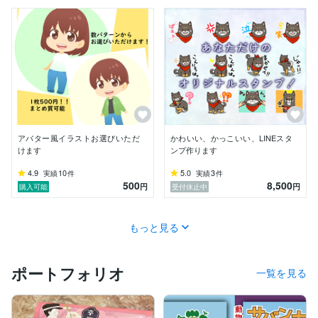
アバター風イラストお選びいただ
かわいい、かっこいい、LINEスタ
けます
ンプ作ります
4.9
10
5.0
3
実績
件
実績
件
500
8,500
円
円
購入可能
受付休止中
もっと見る
ポートフォリオ
一覧を見る