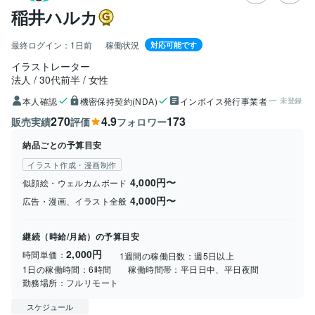
稲井ハルカ
最終ログイン：
1日前
稼働状況
対応可能です
イラストレーター
法人
30代前半
女性
本人確認
機密保持契約(NDA)
インボイス発行事業者
未登録
270
4.9
173
販売実績
評価
フォロワー
納品ごとの予算目安
イラスト作成・漫画制作
4,000円〜
似顔絵・ウェルカムボード
4,000円〜
広告・漫画、イラスト全般
継続（時給/月給）の予算目安
2,000円
時間単価：
1週間の稼働日数：
週5日以上
1日の稼働時間：
6時間
稼働時間帯：
平日日中、平日夜間
勤務場所：
フルリモート
スケジュール