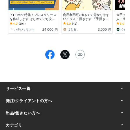
PR TIMES特化！プレスリリース
商用利用可⭐︎ゆるくて分かりやす
大手で連
を作成します はじめてでも安
いイラスト描きます 『手描き風⭐︎
人・商用
心！設定サポートも可能です！
かわいいシンプルイラスト！』
だけで大
4.9
(201)
5.0
(42)
5.0
(1)
にします
24,000
3,000
ハテシマサツキ
けとる．
うめ香
円
円