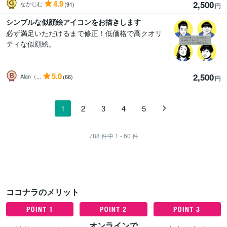
4.9
2,500
なかじむ
(91)
円
シンプルな似顔絵アイコンをお描きします
必ず満足いただけるまで修正！低価格で高クオリ
ティな似顔絵。
5.0
2,500
Alan（...
(66)
円
1
2
3
4
5
788
件中
1 - 60
件
ココナラのメリット
オンラインで