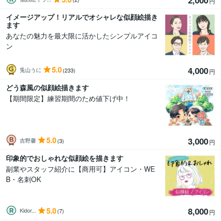
2,000
円
イメージアップ！リアルでオシャレな似顔絵描き
ます
あなたの魅力を最大限に活かしたシンプルアイコ
ン
5.0
4,000
兎山うに
(233)
円
どう森風の似顔絵描きます
【期間限定】練習期間のため値下げ中！
5.0
3,000
吉野馨
(3)
円
印象的でおしゃれな似顔絵を描きます
副業やスタッフ紹介に【商用可】アイコン・WE
B・名刺OK
5.0
8,000
Kidor...
(7)
円