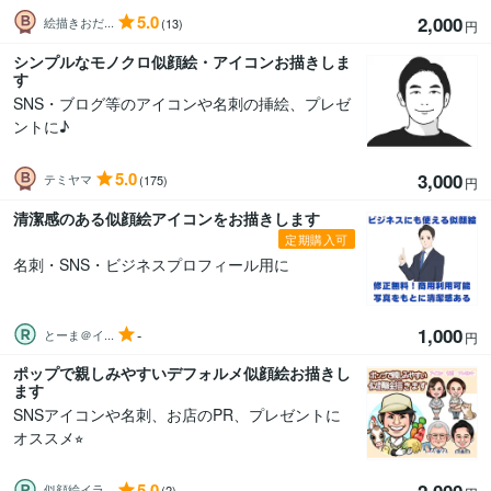
5.0
2,000
絵描きおだ...
(13)
円
シンプルなモノクロ似顔絵・アイコンお描きしま
す
SNS・ブログ等のアイコンや名刺の挿絵、プレゼ
ントに♪
5.0
3,000
テミヤマ
(175)
円
清潔感のある似顔絵アイコンをお描きします
定期購入可
名刺・SNS・ビジネスプロフィール用に
1,000
-
とーま＠イ...
円
ポップで親しみやすいデフォルメ似顔絵お描きし
ます
SNSアイコンや名刺、お店のPR、プレゼントに
オススメ⭐︎
5.0
似顔絵イラ...
(2)