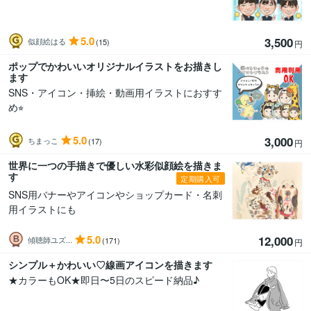
5.0
3,500
似顔絵はる
(15)
円
ポップでかわいいオリジナルイラストをお描きし
ます
SNS・アイコン・挿絵・動画用イラストにおすす
め⭐︎
5.0
3,000
ちまっこ
(17)
円
世界に一つの手描きで優しい水彩似顔絵を描きま
す
定期購入可
SNS用バナーやアイコンやショップカード・名刺
用イラストにも
5.0
12,000
傾聴師ユズ...
(171)
円
シンプル＋かわいい♡線画アイコンを描きます
★カラーもOK★即日〜5日のスピード納品♪