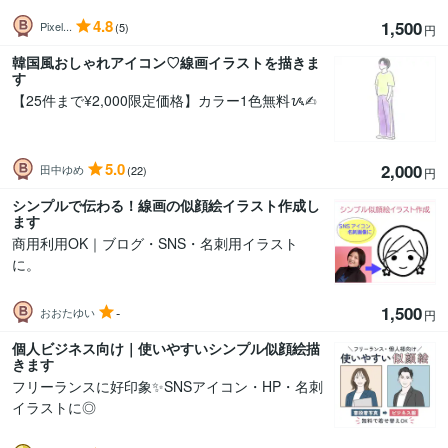
4.8
1,500
Pixel...
(5)
円
韓国風おしゃれアイコン♡線画イラストを描きま
す
【25件まで¥2,000限定価格】カラー1色無料ᝰ︎✍︎
5.0
2,000
田中ゆめ
(22)
円
シンプルで伝わる！線画の似顔絵イラスト作成し
ます
商用利用OK｜ブログ・SNS・名刺用イラスト
に。
1,500
-
おおたゆい
円
個人ビジネス向け｜使いやすいシンプル似顔絵描
きます
フリーランスに好印象✨SNSアイコン・HP・名刺
イラストに◎