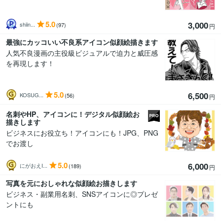
5.0
3,000
shiin...
(97)
円
最強にカッコいい不良系アイコン似顔絵描きます
人気不良漫画の主役級ビジュアルで迫力と威圧感
を再現します！
5.0
6,500
KOSUG...
(56)
円
名刺やHP、アイコンに！デジタル似顔絵お
描きします
ビジネスにお役立ち！アイコンにも！JPG、PNG
でお渡し
5.0
6,000
にがおえI...
(189)
円
写真を元におしゃれな似顔絵お描きします
ビジネス・副業用名刺、SNSアイコンに◎プレゼ
ントにも