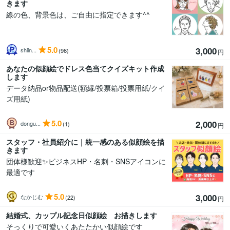
きます
線の色、背景色は、ご自由に指定できます^^
5.0
3,000
shiin...
(96)
円
あなたの似顔絵でドレス色当てクイズキット作成
します
データ納品or物品配送(額縁/投票箱/投票用紙/クイ
ズ用紙)
5.0
2,000
dongu...
(1)
円
スタッフ・社員紹介に｜統一感のある似顔絵を描
きます
団体様歓迎✨ビジネスHP・名刺・SNSアイコンに
最適です
5.0
3,000
なかじむ
(22)
円
結婚式、カップル記念日似顔絵 お描きします
そっくりで可愛いくあたたかい似顔絵です