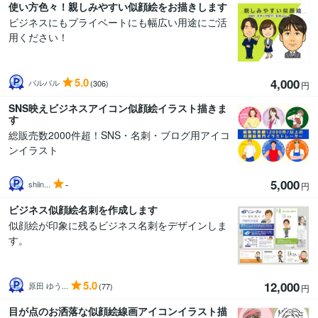
使い方色々！親しみやすい似顔絵をお描きします
ビジネスにもプライベートにも幅広い用途にご活
用ください！
5.0
4,000
バルバル
(306)
円
SNS映えビジネスアイコン似顔絵イラスト描きま
す
総販売数2000件超！SNS・名刺・ブログ用アイコ
ンイラスト
5,000
-
shiin...
円
ビジネス似顔絵名刺を作成します
似顔絵が印象に残るビジネス名刺をデザインしま
す。
5.0
12,000
原田 ゆう...
(77)
円
目が点のお洒落な似顔絵線画アイコンイラスト描