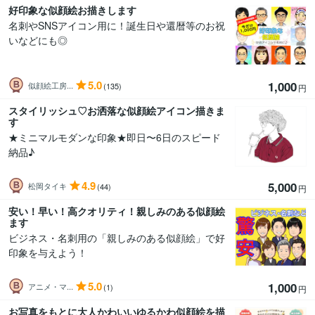
好印象な似顔絵お描きします
名刺やSNSアイコン用に！誕生日や還暦等のお祝
いなどにも◎
5.0
1,000
似顔絵工房...
(135)
円
スタイリッシュ♡お洒落な似顔絵アイコン描きま
す
★ミニマルモダンな印象★即日〜6日のスピード
納品♪
4.9
5,000
松岡タイキ
(44)
円
安い！早い！高クオリティ！親しみのある似顔絵
ます
ビジネス・名刺用の「親しみのある似顔絵」で好
印象を与えよう！
5.0
1,000
アニメ・マ...
(1)
円
お写真をもとに大人かわいいゆるかわ似顔絵を描