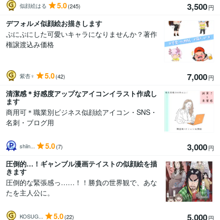
5.0
3,500
似顔絵はる
(245)
円
デフォルメ似顔絵お描きします
ぷにぷにした可愛いキャラになりませんか？著作
権譲渡込み価格
5.0
7,000
紫杏♀
(42)
円
清潔感＊好感度アップなアイコンイラスト作成し
ます
商用可＊職業別ビジネス似顔絵アイコン・SNS・
名刺・ブログ用
5.0
3,000
shiin...
(7)
円
圧倒的…！ギャンブル漫画テイストの似顔絵を描
きます
圧倒的な緊張感っ……！！勝負の世界観で、あな
たを主人公に。
5.0
5,000
KOSUG...
(22)
円