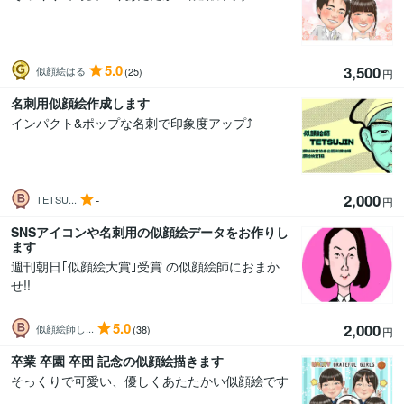
5.0
3,500
似顔絵はる
(25)
円
名刺用似顔絵作成します
インパクト&ポップな名刺で印象度アップ⤴️
2,000
-
TETSU...
円
SNSアイコンや名刺用の似顔絵データをお作りし
ます
週刊朝日｢似顔絵大賞｣受賞 の似顔絵師におまか
せ!!
5.0
2,000
似顔絵師し...
(38)
円
卒業 卒園 卒団 記念の似顔絵描きます
そっくりで可愛い、優しくあたたかい似顔絵です