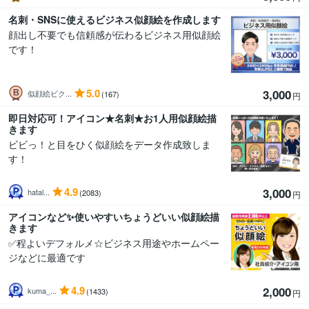
名刺・SNSに使えるビジネス似顔絵を作成します
顔出し不要でも信頼感が伝わるビジネス用似顔絵
です！
5.0
3,000
似顔絵ビク...
(167)
円
即日対応可！アイコン★名刺★お1人用似顔絵描
きます
ビビっ！と目をひく似顔絵をデータ作成致しま
す！
4.9
3,000
hatal...
(2083)
円
アイコンなど✨使いやすいちょうどいい似顔絵描
きます
✅程よいデフォルメ☆ビジネス用途やホームペー
ジなどに最適です
4.9
2,000
kuma_...
(1433)
円