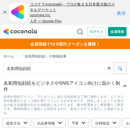
会員登録で10％割引クーポンを獲得！
ホーム
「名刺用似顔絵」の検索結果
名刺用似顔絵をビジネスやSNSアイコン向けに温かく制
作
名刺やSNSアイコン、プレゼントに使える似顔絵を丁寧に制作します。ビジネス
用や副業のスタッフ紹介用アイコンにもおすすめです。顔出しをしなくても温か
みのある信頼感が伝わる似顔絵に仕上がります。線や背景色もご希望通りに指定
でき、商用利用のご相談にも対応するので、初めての方でも安心して依頼できま
す。
提供方法
出品者情報
予算
日時指定
お