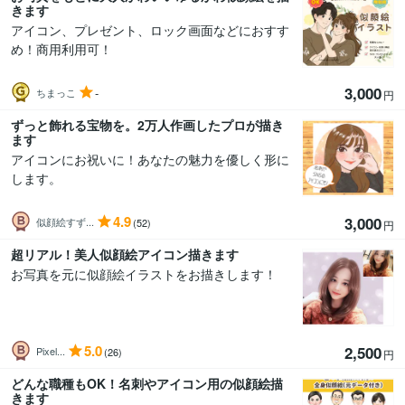
きます
アイコン、プレゼント、ロック画面などにおすす
め！商用利用可！
3,000
-
ちまっこ
円
ずっと飾れる宝物を。2万人作画したプロが描き
ます
アイコンにお祝いに！あなたの魅力を優しく形に
します。
4.9
3,000
似顔絵すず...
(52)
円
超リアル！美人似顔絵アイコン描きます
お写真を元に似顔絵イラストをお描きします！
5.0
2,500
Pixel...
(26)
円
どんな職種もOK！名刺やアイコン用の似顔絵描
きます