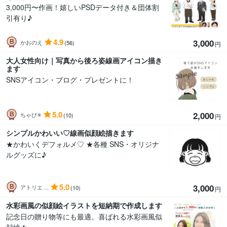
3,000円〜作画！嬉しいPSDデータ付き＆団体割
引有り♪
4.9
3,000
かおのえ
(56)
円
大人女性向け｜写真から後ろ姿線画アイコン描き
ます
SNSアイコン・ブログ・プレゼントに！
5.0
2,000
ちゃび✳︎
(10)
円
シンプルかわいい♡線画似顔絵描きます
★かわいくデフォルメ♡ ★各種 SNS・オリジナ
ルグッズに♪
5.0
3,000
アトリエ ...
(10)
円
水彩画風の似顔絵イラストを短納期で作成します
記念日の贈り物等にも最適。喜ばれる水彩画風似