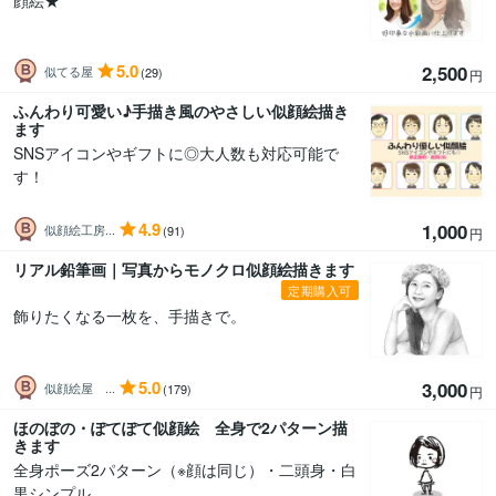
顔絵★
5.0
2,500
似てる屋
(29)
円
ふんわり可愛い♪手描き風のやさしい似顔絵描き
ます
SNSアイコンやギフトに◎大人数も対応可能で
す！
4.9
1,000
似顔絵工房...
(91)
円
リアル鉛筆画｜写真からモノクロ似顔絵描きます
定期購入可
飾りたくなる一枚を、手描きで。
5.0
3,000
似顔絵屋 ...
(179)
円
ほのぼの・ぽてぽて似顔絵 全身で2パターン描
きます
全身ポーズ2パターン（※顔は同じ）・二頭身・白
黒シンプル