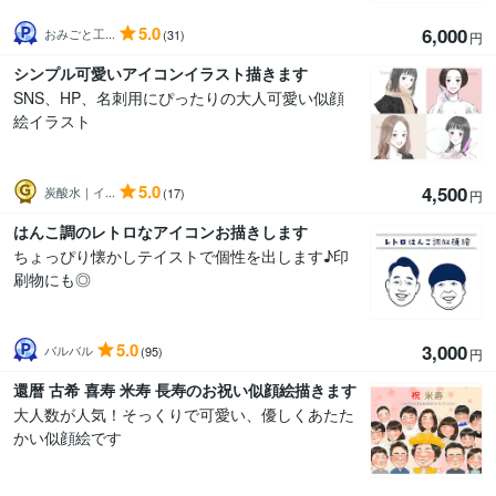
5.0
6,000
おみごと工...
(31)
円
シンプル可愛いアイコンイラスト描きます
SNS、HP、名刺用にぴったりの大人可愛い似顔
絵イラスト
5.0
4,500
炭酸水｜イ...
(17)
円
はんこ調のレトロなアイコンお描きします
ちょっぴり懐かしテイストで個性を出します♪印
刷物にも◎
5.0
3,000
バルバル
(95)
円
還暦 古希 喜寿 米寿 長寿のお祝い似顔絵描きます
大人数が人気！そっくりで可愛い、優しくあたた
かい似顔絵です