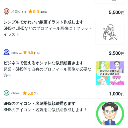
5.0
5,500
松岡タイキ
(403)
円
シンプルでかわいい線画イラスト作成します
SNSやLINEなどのプロフィール画像に！フラット
イラスト
4.9
2,500
nana ...
(16)
円
ビジネスで使えるオシャレな似顔絵書きます
起業・SNS等で自身のプロフィール画像が必要な
方へ
5.0
1,000
chiyo...
(1)
円
SNSのアイコン・名刺用似顔絵描きます
SNSのアイコン・名刺用に似顔絵作成します！