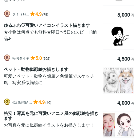
4.9
5,000
タミ（Ta...
(79)
円
ゆるふわ♡可愛いアイコンイラスト描きます
★小物は何点でも無料★即日〜5日のスピード納
品♪
5.0
4,500
松岡タイキ
(302)
円
ペット・動物似顔絵お描きします
可愛いペット・動物を鉛筆／色鉛筆でスケッチ
風、写実系似顔絵に
4.9
4,000
似顔絵描き...
(40)
円
格安！写真を元に可愛いアニメ風の似顔絵を描き
ます
お写真を元に似顔絵イラストをお描きします！