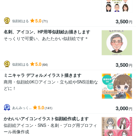
5.0
3,500
似顔絵はる
(71)
円
名刺、アイコン、HP用等似顔絵お描きします
そっくりで可愛い、あたたかい似顔絵です＊
5.0
3,500
似顔絵はる
(64)
円
ミニキャラ デフォルメイラスト描きます
商用・似顔絵0K◎アイコン・立ち絵やSNS活動な
どに！
5.0
3,000
あんみっく...
(141)
円
かわいいアイコンイラスト似顔絵作成します
似顔絵アイコン・SNS・名刺・ブログ用プロフィ
ール画像作成