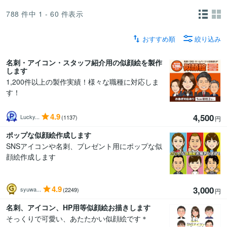
788
件中
1 - 60
件表示
おすすめ順
絞り込み
名刺・アイコン・スタッフ紹介用の似顔絵を製作
します
1,200件以上の製作実績！様々な職種に対応しま
す！
4.9
4,500
Lucky...
(1137)
円
ポップな似顔絵作成します
SNSアイコンや名刺、プレゼント用にポップな似
顔絵作成します
4.9
3,000
syuwa...
(2249)
円
名刺、アイコン、HP用等似顔絵お描きします
そっくりで可愛い、あたたかい似顔絵です＊