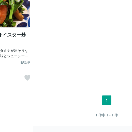
オイスター炒
タミナが出そうな
味とジューシーな
ーソースでさっと
記事
メインレベルに上
存在感ある一品で
イントはトマトを
1
感が良くなり味も
ありますがご飯の
スケッタ風にパン
テ対策に今日もご
1
＊＊＊＊＊＊＊＊
始めに作って食べ
んじんしりしりで
1
件中
1 - 1
件
た感じになりまし
ていたんだよと思