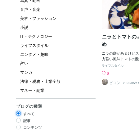
写真・動画
音声・音楽
美容・ファッション
小説
ニラとトマトの
IT・テクノロジー
め
ライフスタイル
ニラの癖があるけどス
エンタメ・趣味
力強い風味トマトの酸
占い
肉厚ごま油とオイスタ
ライフスタイル
炒めるだけなんですが
マンガ
6
げてくれるそれくらい
法律・税務・士業全般
す・・私比較ですがポ
ピコン
2022/05/1
湯むきするともっと食
マネー・副業
馴染みます一手間では
上に中華麺の上にブル
の上にこれからの夏バ
ブログの種類
ちそうさま＊＊＊＊＊
すべて
＊＊おまけ今日は一番
たいって思ったのがに
記事
したメインの影に隠れ
コンテンツ
たがあなたを体は欲し
って食べました（笑）