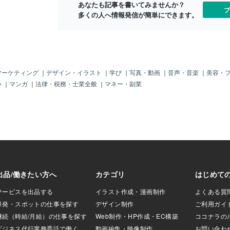
あなたも記事を書いてみませんか？
ブ
多くの人へ情報発信が簡単にできます。
マーケティング
｜
デザイン・イラスト
｜
学び
｜
写真・動画
｜
音声・音楽
｜
美容・
い
｜
マンガ
｜
法律・税務・士業全般
｜
マネー・副業