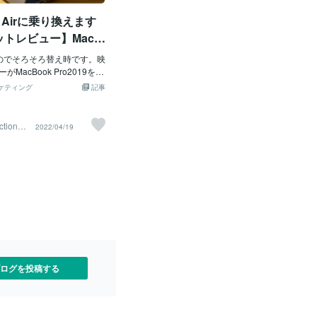
集者が何重にもファクトチ
った２つ差し込みがあるタイプです。こ
k Airに乗り換えます
確認）した正確なデータが
れで一緒にiPhoneの充電も？という事な
。簿記でいう「最も純度の
のでしょうか？普通の67Wタイプにすれ
トレビュー】MacB
す。まずは本で土台（基
ば良かった気がしています。カラーは真
2019
鉄則です。②「YouTub
のでそろそろ替え時です。映
っ黒というよりは濃い青系という感じで
レンドを最速で掴む槍視覚と
MacBook Pro2019を２
す。だからミッドナイトなのかと納得し
学べるため、法改正のニュ
ビューです。MacBook Ai
ました。ケーブルを見てもらうとわかり
ケティング
記事
経済動向をザックリ掴むの
k Proを購入検討されている方
やすいと思います。このカラーは指紋が
ただし、再生数を稼ぐため
ばと思いアップしていきま
気になります。タッチバーは廃止され、
るサムネ」に惑わされない
4s Production 中沢で
指紋認証のみです。キーボードのタイプ
uction
2022/04/19
。③「SNS（X / Threa
れ換えているMacBook Pr
はMacBook Pro2019よりも高さがあり非
アルな一次情報の偵察部隊
いるのは2019モデル。詳細
常に打ちやすくなっています。MacBook
が何に悩んでいるのか」
す。約320000円 2019
Pro2019はペチペチ打っているイメージ
ムで何が起きているのか」
MacBook Proは必要な
でしたが今回のMacBook Airはパチパチ
熱量を測るのに使います。
クサク動いてくれて良い相
打てる感じです。今までのキーボードで1
ウを学ぶ場所ではなく、
すがこの2年間あまり使わな
番タイプしやすい！これは良い！トラッ
拾う場所として割り切るの
す。購入後、すぐにコロナ
クパッドとタップ感や操作性も良くなっ
です。④「AI（Geminiな
ったのも大きな要因ですが
ています。この辺
時間並走してくれる専属の副
つかMacBook Proの必要
棒でもあります（笑）。大
要因があります。動画編集
ら必要な部分だけを瞬時に
のパソコン使用用途は動画編集
ログを投稿する
てもらうのに使
ります。使用アプリケーシ
Cut Pro X、その他、Page
、Google Chrome、メモ、
ィモニターなどを使用して