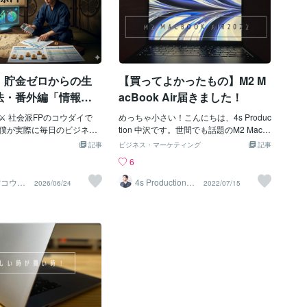
】貯金ゼロからの生
【買ってよかったもの】M2 M
法・番外編「情報の
acBook Air届きました！
を生き抜く！軍師コ
️ 社会派FPのコウダイで
めっちゃ小さい！こんにちは、4s Produc
実践する『5つの情報
僕が実際に毎日のビジネス
tion 中沢です。世間でも話題のM2 MacB
フル活用している「5つの情
ook Air2022到着しました。モデルはSSD
』」
記事
ビジネス・マーケティング
記事
を、包み隠さずすべて公開
500GB 208800円のモデルです。Amazo
6
トの雑音に振り回されて大
nなら少しお安いみたいです。おもちゃみ
いための「情報選別の兵
たい！正直、箱から出した瞬間に感じた
Pコウダ
4s Production
2026/06/24
2022/07/15
を守り
中沢
考にしてください。※ただし
のはとても小さい！さらに軽いのでおも
商材などは個人的に必要な
ちゃみたい！上：MacBook Air2022 13in
🛡️ FP・簿記の視点：僕が
ch（ミッドナイト）下：MacBook Pro 20
「5つの情報武器」僕が情報
19 15inch（スペースグレイ）今までMac
きは、単に「有益か」だけ
Book Pro 15inchとiMac27inchしか使っ
の視点で「投じた時間とコ
ていなかったので…実際に使用するのは
、どれだけのリターン（信
初のMacBook Airです。サイズ感はこの
か」を冷徹に計算していま
ような感じ背景が15inch 手前のスクリー
書籍）」：コスパ最強1冊1,
ン画像が13inchファーストインプレッシ
で、著者が何年もかけて培っ
ョン付属品のコンセント部分は新しくな