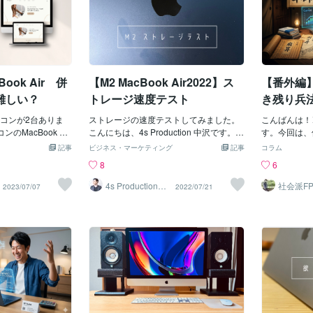
Book Air 併
【M2 MacBook Air2022】ス
【番外編
難しい？
トレージ速度テスト
き残り兵
戦国時代
コンが2台ありま
ストレージの速度テストしてみました。
こんばんは！⚔
ウダイが
MacBook Air
こんにちは、4s Production 中沢です。M
す。今回は、
もう1台はデスクト
2 MacBook Pro2022が発売されて1週間
や家計防衛で
仕入れ術
記事
ビジネス・マーケティング
記事
コラム
す。元々はノートパソ
程度経ちましたが基本的には快適な環境
報仕入れ術」
8
6
すが、動画編集の
となっています。とにかく軽いし、小さ
します！ネッ
長いので、ユーチ
い！画面の小ささは慣れてきたのでそれ
赤字を出さな
4s Production
社会派F
2023/07/07
2022/07/21
中沢
イ｜資産
の動画を見ている
ほど気になりません。そしてGizmodoで
法」、ぜひ参
心を楽に
コン組めるんじゃ
MacBook Airは512GB以上のモデルを購
何十万の情報
自作パソコンで
入したほうが良いという記事を発見した
いと思います。
の自作パソコンはグラ
ので、気になって調べてみました。スト
命金を預ける
なりのものを取り
レージ速度をテストM2 MacBook Air202
を仕入れると
き出し時間は大幅
2ちなみにiMac2020はこちらMacBook Ai
でなく、簿記
れまで5分程度の動
rはそこそこの速さだと思います。使用感
ストに対して
k Airだと30分も
としてはアプリの立ち上がりや、サクサ
頼性）がある
indowsの自作パ
ク感は非常に良いです。しかも、キーボ
す。①「本（
書き出してくれま
ードのタイプのしやすさが今までのMac
500円前後