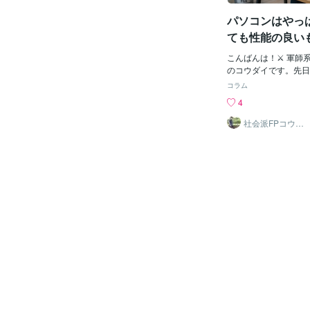
す。そういう感じでいつ
パソコンはやっ
wsの自作パソコンとMac
（二刀流）になった訳
ても性能の良い
かなか慣れないので困
すね！
初代MacBook Airの
こんばんは！⚔️ 軍師
キャンプして使ってい
のコウダイです。先日、
それで問題もありまし
0円の「最新・高評価
コラム
cBook OSのまま
たものの、CPUの性
4
併用（二刀流）の弊害
リするほど動作が遅く
すが、微妙な操作方法
ったお話をしました。
社会派FPコウダ
イ｜資産を守り
ャゴチャになりますね
間の無駄やんけ……」
心を楽に
リーンってどうやるの
すが、グズグズと後悔
ンキーが使えないの？
の名がすたります。即
り替え方法は？・同じ
し、新しく注文した相
ド、パワポでどうして
きました！そう、「MacB
るの？まあほとんどはMac
す！■ 異次元の快適
dowsと微妙に操作
を買えば良かった！届
な訳ですが、やっぱりMa
るのですが、もう、笑
手放せないんですよね
に動作が早いです！キ
れているVAIOなんて
ど滑らかタイピングの
気持ちいい漢字の予測
スでスムーズもちろん
みも一瞬！！前回のパ
た、あの「画面がぐる
れる時間」は一体何だ