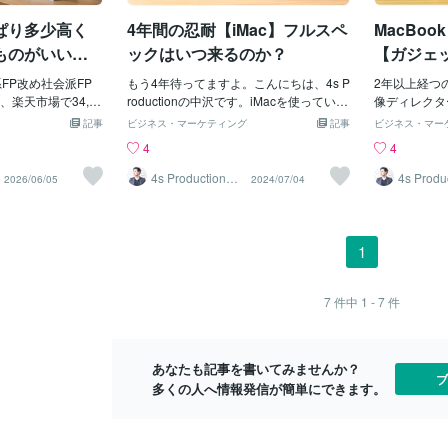
の間にかWindo
で一番良いです。気になる点は？ミッド
た知識や、編
ぱり多少高く
4年間の忍耐【iMac】フルスペ
MacBoo
Book Airの併用
ナイトカラーは表面の指紋が気になりま
ェック（事実
ですが、これがな
す。この辺りは適時拭いていくしかない
手に入ります
ものがいいで
ックはいつ来るのか？
【ガジェッ
っています。昔の
でしょう。それと何気に気になるのがAir
高い資産」で
ook Pro 
時Windowsをブート
系FP改め社会派FP
Dropでデータ転送をする際の時間が遅い
もう4年待ってますよ。こんにちは、4s P
礎）を作るのが
2年以上経つ
ましたが、それは
楽天市場で34,80
点です。iMac⇄MacBook Airたまたまかも
roductionの中沢です。iMacを使っている
e」：最新ト
像ディレクターが
たので、現在はMa
」のパソコンを買っ
しれませんが500MBで５分かかりまし
方、いらっしゃいますか？私はiMac 27in
聴覚で同時に
年半使用したレ
記事
ビジネス・マーケティング
記事
ビジネス・マー
で使用しています。この
能が低すぎてビック
た。MacBook Pro2019では３０秒でし
ch 2020を使用しています。iMacの利点
ースや最新の
rやMacBoo
4
4
はいろいろありま
、大失敗してしま
た。この違いはなんなのでしょう。ご存
は、すべてが一体化していることです。
に最適です。
の参考になれ
の違いで頭がゴチ
「これは猛烈に時
知の方がいれば教えてください。MacBo
Mac Studioはデスク上でかさばります
の「不安を煽
す。こんにちは、
4s Production
4s Prod
2026/06/05
2024/07/04
中沢
中沢
。・プリントスク
と大反省した僕で
ok Airが気になる方は店頭でチェックして
し、モニターも必要です。私はiMacとキ
冷静さが必要です
す。定期的に入
？・ファンクショ
し続けるのは軍師
から購入した方が良いと思いますよ。そ
ーボード、マウスだけで作業したいので
ds）」：リ
o 今、使って
・半角、全角の切
座に作戦を変更
れでは、4s Production 中沢でした😁kee
す。↓こんな感じのあれやこれもがある
「今、みんな
はこんな感じで
エクセル、ワー
棒が本日ついに届
p smiling!!ファーストレビューはこちらお
のが苦手です。本当はスピーカーも置き
「リアルタイ
年7月購入私には
1
表示がおかしくな
ook Air」で
値段はこんな感じです。
たくないのですが仕事上、モニタースピ
という市場の
くなった…サ
Book AirがWin
さ。最初からこっち
ーカーは置いています。iMac27inch 202
ここはノウハ
棒だったので
方法が違うことが原因
いて早速使ってい
0モデルスピーカーのレビューはこちらM
「生の声」を
かった印象で
7
件中
1 - 7
件
cBook Airって
ってしまうくらい
acも色々Mac製品には様々な種類があり
が軍師のやり方
になってしま
。会社から貸与さ
ーボードが驚くほ
ます。iMacMac ProMac miniMac Studio
ど）」：24
その他にもいく
重量
打ち心地が最高に
MacBook AirMacBook Proデスクトップ
官今や僕の相
性が下がった
あなたも記事を書いてみませんか？
変換もノンストレ
での作業が多い方はiMacやMac Pro出先
量のデータか
はiMac私
ブ
多くの人へ情報発信が簡単にできます。
、ネットの読み込
でも使いたい方はノート型のMacBookシ
整理・要約し
がメインとな
ソコンで体験し
リーズ。私はiMac派です。しかし、この
ョンはFinal 
ぐる回って待たさ
4年間、フルスペックモデルが出ていない
s、Numbers
ったのかと思うほ
のです。現在、４年前のモデルでもサク
アクティビテ