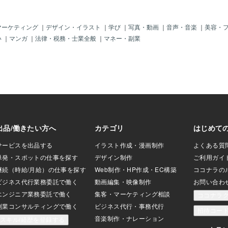
進みます。正直に
サク動いていますがそろそろM3あたりに
います。動画
からこっちを買っ
変えたいところです。iMacを新しくする
acになります。
」（猛烈な本音）
ことによりプラグインなどが動かなくな
をしなくなっ
マーケティング
｜
デザイン・イラスト
｜
学び
｜
写真・動画
｜
音声・音楽
｜
美容・
ものは今さら後悔
るのは仕方ありません。それは承知の上
当初はMacB
い
｜
マンガ
｜
法律・税務・士業全般
｜
マネー・副業
で、今回は「リサ
です。ずっと使い続けられる物はそうそ
っていました。
、良い勉強代だっ
うないので。中にはもっと古いモデルを
ok Proは
ることにしまし
使用されている方もいるようです。プラ
ズしていまし
点：仕事道具への投
グインやDVD作成などをされる方は仕方
の修正ができ
資産運用」今回の
ありませんね。今のiMacは普通の人には
しかし、数年
「MacBook Ai
充分動画編集やCG制作をしない人には、
入して一変し
う一連のドタバタ劇
現在のiMacで充分でしょう。こちらをフ
は1アカウン
FPとして、そして
ルスペックにするとiMac24inch 2024
になる為、i
ーとして、本当に
414800円モニターも27inch
（年間５万程
ました。それは、
、多少高くても、
ものを選ぶべき
目先の金額だ