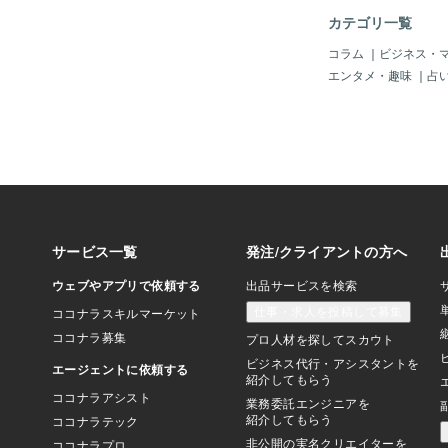
ど、すべてがサクサク
カテゴリ一覧
言います。「……最初
ておけば良かった！！
コラム
｜
ビジネス・
まあ、買ってしまった
エンタメ・趣味
｜
占
してもしょうがないの
ーチ不足を補うための
た」と前向きに割り切
た。■ FP・簿記の視
資は「一番効率の良い
「安物買いの銭失い」から
rへの買い替え」とい
（笑）を通して、僕は
一人のビジネスオーナ
大切な教訓を再確認し
「毎日使う仕事道具は
長く使える本当に良い
だ」ということです。