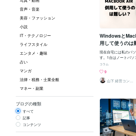
写真・動画
音声・音楽
美容・ファッション
小説
WindowsとMac
IT・テクノロジー
用して使うのは
ライフスタイル
現在自宅には私のパソ
エンタメ・趣味
す。1台はノートパソコンの
占い
（2018年モデル）と
コラム
ップのWindowsで
マンガ
9
コンしか無かったので
法律・税務・士業全般
書き出し時間がすごく
山下 経営コンサ
ル／コーチ
ューバーの吉田製作所
マネー・副業
うちに、自分でもパソ
ねえ、と思って作った
す。確かWindows
ブログの種類
フィックボードをそれ
すべて
付けたので、動画の書
に削減されました。そ
記事
画の書き出しをMacBoo
コンテンツ
待たされていましたがW
ソコンだと3分程度で