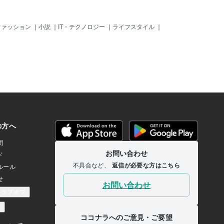
編集のメインマシーンはiM
MacBook Proで動画編集
た動画制作の仕事を始めた
ファッション
｜
小説
｜
IT・テクノロジー
｜
ライフスタイル
｜
ook Proでも動画編集を行な
そのため、iMac、MacBo
両方、マックスまでカスタマイ
た。出張の際に、動画編集
るのは非常に便利でした。
前にモリサワフォントを導
ました。モリサワフォント
トではなく、１台ずつの契約
Macのみに導入しています
度）２台入れるにはコ