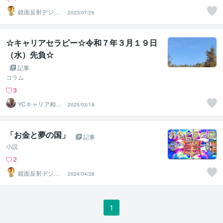
鏡面反射デジタ
2023/07/26
ルアート製作所
（鈴木穣）
☆キャリアセラピー☆令和７年３月１９日
（水）先負☆
記事
コラム
3
YCキャリア相談
2025/03/18
室
「お金と夢の国」
記事
小説
2
鏡面反射デジタ
2024/04/28
ルアート製作所
（鈴木穣）
1