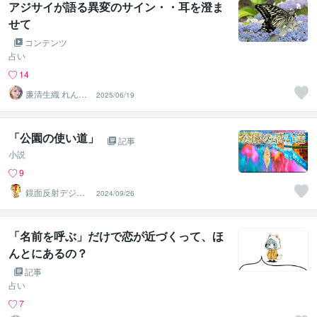
アジサイが語る異変のサイン・・耳を澄ま
せて
コンテンツ
占い
14
廉清生織 れんせ
2025/06/19
い さき
「公園の使い道」
記事
小説
9
鏡面反射デジタ
2024/09/26
ルアート製作所
（鈴木穣）
「名前を呼ぶ」だけで恋が近づくって、ほ
んとにあるの？
記事
占い
7