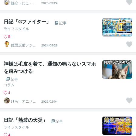
虹心（にこ）＠
2025/03/29
香りと愛の導き
鑑定師
日記「Gファイター」
記事
ライフスタイル
5
鏡面反射デジタ
2024/05/29
ルアート製作所
（鈴木穣）
神様は毛皮を着て、通知の鳴らないスマホ
を踏みつける
記事
コラム
4
けら｜アニメ・
2026/02/04
MV・IT・経営一
撃解決
日記「熱波の天災」
記事
ライフスタイル
4