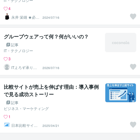
IT・テクノロジー
4
永井 栄雄 ★必ず
2024/07/16
翌日までに納品
します★
グループウェアって何？何がいいの？
記事
IT・テクノロジー
3
ITよろず承りま
2026/07/16
す。HKRです
比較サイトが売上を伸ばす理由：導入事例
で見る成功ストーリー
記事
ビジネス・マーケティング
1
日本比較サイト
2025/04/21
制作合同会社