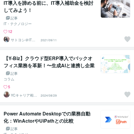
IT導入を諦める前に、IT導入補助金を検討
してみよう！
記事
IT・テクノロジー
12
サトヨシ＠ITマ
2021/09/11
ン
【Y-Biz】クラウド型ERP導入でバックオ
フィス業務を革新！〜生成AIと連携し企業
成長を加速させる〜
記事
コラム
5
YCキャリア相談
2024/08/29
室
Power Automate Desktopでの業務自動
化：WinActorやUiPathとの比較
記事