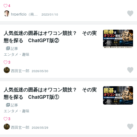
4
hrperficio（南仙
2023/01/10
台の父）
人気低迷の囲碁はオワコン競技？ その実
態を探る ChatGPT版②
記事
エンタメ・趣味
3
西田玄一郎
2026/05/30
人気低迷の囲碁はオワコン競技？ その実
態を探る ChatGPT版①
記事
エンタメ・趣味
3
西田玄一郎
2026/05/29