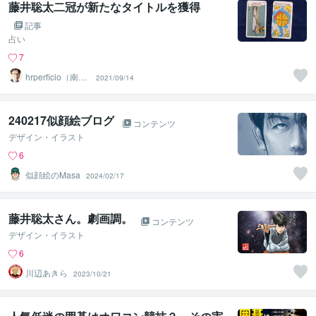
藤井聡太二冠が新たなタイトルを獲得
記事
占い
7
hrperficio（南仙
2021/09/14
台の父）
240217似顔絵ブログ
コンテンツ
デザイン・イラスト
6
似顔絵のMasa
2024/02/17
藤井聡太さん。劇画調。
コンテンツ
デザイン・イラスト
6
川辺あきら
2023/10/21