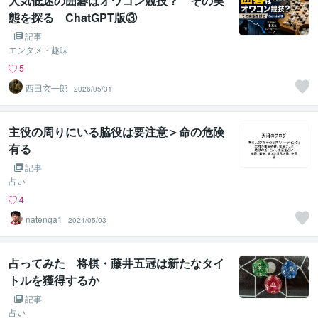
人気低迷の囲碁はオワコン競技？ その実
態を探る ChatGPT版③
記事
エンタメ・趣味
5
西田玄一郎
2026/05/31
主役の周りにいる脇役は要注意＞命の危険
有る
記事
占い
4
natenga1
2024/05/03
占ってみた 将棋・藤井五冠は新たなタイ
トルを獲得するか
記事
占い