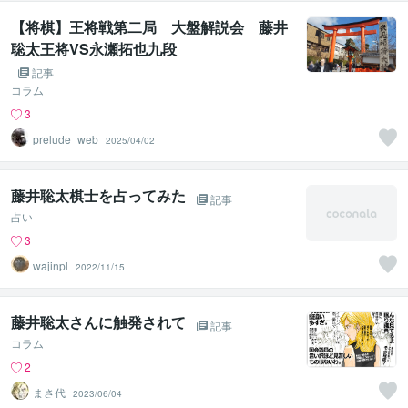
【将棋】王将戦第二局 大盤解説会 藤井
聡太王将VS永瀬拓也九段
記事
コラム
3
prelude_web
2025/04/02
藤井聡太棋士を占ってみた
記事
占い
3
wajinpl
2022/11/15
藤井聡太さんに触発されて
記事
コラム
2
まさ代
2023/06/04