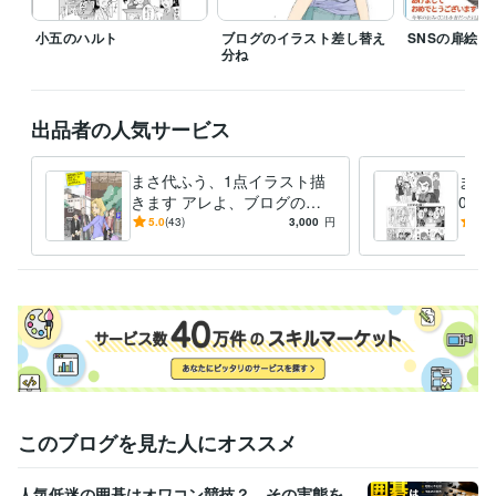
小五のハルト
ブログのイラスト差し替え
SNSの扉絵
分ね
出品者の人気サービス
まさ代ふう、1点イラスト描
まさ
きます アレよ、ブログのア
00
イキャッチみたいな感じよ。
画で
5.0
(43)
3,000
円
4.9
ブサ
このブログを見た人にオススメ
人気低迷の囲碁はオワコン競技？ その実態を