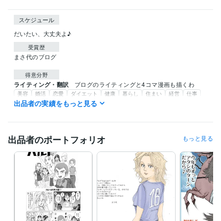
スケジュール
だいたい、大丈夫よ♪
受賞歴
まさ代のブログ
得意分野
ライティング・翻訳
ブログのライティングと4コマ漫画も描くわ
美容
婚活
恋愛
ダイエット
健康
暮らし
住まい
経営
仕事
漫画
出品者の実績をもっと見る
イラスト作成・漫画制作
1点イラスト・4コマ漫画・ページ漫画ね！
企業 個人
出品者のポートフォリオ
もっと見る