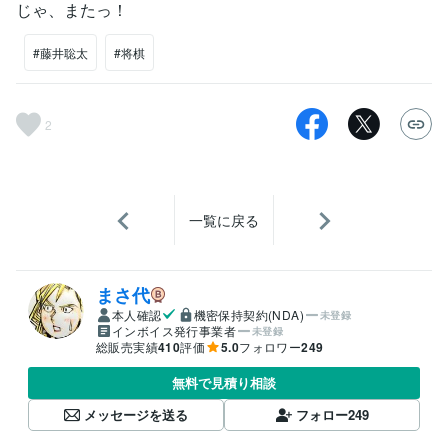
じゃ、またっ！
#藤井聡太
#将棋
2
一覧に戻る
まさ代
本人確認
機密保持契約(NDA)
未登録
インボイス発行事業者
未登録
総販売実績
410
評価
5.0
フォロワー
249
無料で見積り相談
メッセージを送る
フォロー
249