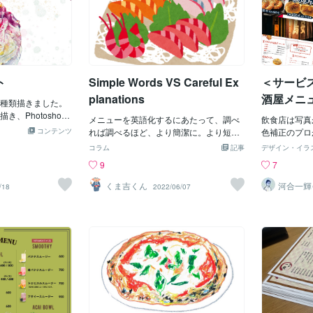
ト
Simple Words VS Careful Ex
＜サービ
planations
酒屋メニ
種類描きました。
した！
、Photoshop
メニューを英語化するにあたって、調べ
飲食店は写真が
なっています。コ
コンテンツ
れば調べるほど、より簡潔に。より短い
色補正のプロ
食べ物のイラスト
言葉で表記する傾向にあることが解って
うなメニュー・P
コラム
記事
デザイン・イラ
ップのデザインな
きました。例えば 刺身。メニューで
------------------
9
7
しています。ご興
は Sashimiまぐろ なら Tuna もし
---・お店
お気軽にご相談く
くは (Raw生の)Tuna SashimiSashimi o
わるメニュー
くま吉くん
河合一輝＠
/18
2022/06/07
oCOPEL
f Tuna ですらありません。どうやらメニ
に沿ったデザ
ューとは料理名であり、とにかく明朗簡
わないメニュ
潔な方が良いようです。ある程度 割材
は無料サービ
や合えたソースなどはwith / and などで表
きます。・イラ
すようですが、of などはあまりつかわず
------------------
なるだけ省略して表記する様です。私の
---◆価格 1
みたいな日本人の感覚としては 〇○of
の料金です。
△△ 「△△の〇○」と書きたくなります
場合等、金
が……それでは長ったらしい印象を受け
イズ 仕上が
る文化のようですね。焼いた fried揚げ
以上のサイズ