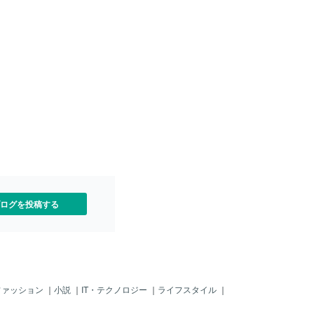
かなーと思います。「価格
ューの内容や価格を変えた
悩みが近所にありました。
の焼き鳥屋さんです。月に
お邪魔してます（笑ご相談を
たので快くお請けいたしま
んにお願いしたことお願い
常に簡単なことで、「直し
いてくれ」というだけで、
ちらをスマホで撮影しただ
だけです。現物を現場で見
で大きく問題はありません
どを気にされる場合は、現
ピーを直接頂くか、日中明
撮影いただく画像でも対応
の画像を元に復元作業で
ログを投稿する
各種はフリー素材でしたの
できま
ファッション
｜
小説
｜
IT・テクノロジー
｜
ライフスタイル
｜