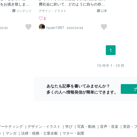
ししています。"ド
をお描き致しま
費社会に於いて、どのように自らの存在
のは当たり前
インは、お店の世
た、ほっこりした感
意義(レゾンデートル)を確立していくの
高騰で、メニ
コンテンツ
デザイン・イラスト
記事
を伝える大事なツ
2,000円でお描き
か、現代の情報錯綜時代では客層や客
い！」そんな
2
い」「見ていて楽し
をアップさせていた
種、年齢や男女の違いなどといった従来
私のいきつけ
味が想像できる」
気に召しました
のマーケティング手法がだんだん通用し
2〜3回ほど
ryuan1997
02/20
2020/04/28
ご希望の方は、ぜ
くお願い致します！
ないようになってきたと思えます。あら
いただきまし
さい。👉 サンドイ
ゆる事業領域における市場の在り方も一
した。店舗さ
例はこちらからご
様でなく様々なニーズがそこに存在して
したことは非
のキューバサンド
います。 であるからこそ私企業である
たい場所を書
1
とポイント解説は
私たちは細やかなニーズ対応力が求めら
あとは私がそ
れるわけですし、各業界のリーダー的存
けです。これ
在の大企業や個性化企業のエッセンスを
れていますの
10
件中
1 - 10
件
参考にしながらマーケティング戦略を練
が、色合いな
らなければならないのです。 以上の観
物のカラーコ
点からいわゆる「デザインマーケティン
るいところで
あなたも記事を書いてみませんか？
グ」の在り方について設計し直さなけれ
可能です。こ
ブ
多くの人へ情報発信が簡単にできます。
ばならないことでしょう。私がこの「コ
す。イラスト
コナラ」サイトに登録したのも小さいな
で難なく取得
がらも個性的で自己実現をリーズナブル
に達成しようといった挑戦者のために何
らかの力になれればと思ったからであり
ます。 私の仕事はアナログデザインと
言葉の力の融合推進を軸にマーケティン
マーケティング
｜
デザイン・イラスト
｜
学び
｜
写真・動画
｜
音声・音楽
｜
美容・
グ活動のお手伝いをさせて頂くことで
い
｜
マンガ
｜
法律・税務・士業全般
｜
マネー・副業
す。 究極の目的は私企業の皆様の発展