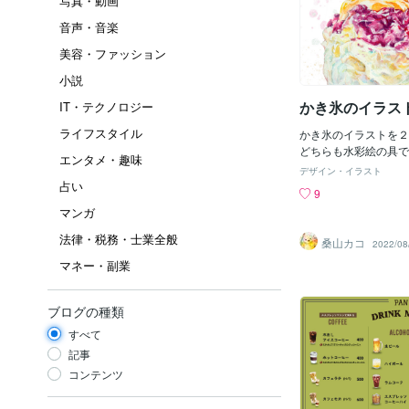
写真・動画
音声・音楽
美容・ファッション
小説
かき氷のイラス
IT・テクノロジー
ライフスタイル
かき氷のイラストを２
どちらも水彩絵の具で描き
エンタメ・趣味
で切り抜きと加工を行
デザイン・イラスト
コナラではこのような
占い
9
制作や、メニューやポ
マンガ
どのサービスをご提供
味ございましたら是非
法律・税務・士業全般
桑山カコ
2022/08
ださい。
マネー・副業
ブログの種類
すべて
記事
コンテンツ