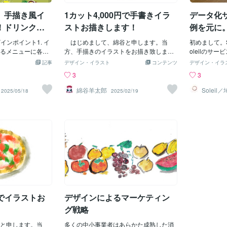
た deep fried切った sliced などを形
正 納品する
】手描き風イ
1カット4,000円で手書きイラ
データ化
容詞的に名詞に繋げて表記します。から
で対応いたし
揚げ Deep Fried Chicken のような形が
最初のご提案
！ドリンクメ
ストお描きします！
例を元に
多いようですね。前述の刺身 Sashimi
度 ご希望
ン工夫
インポイント1. イ
は流石に世界的にも通じる様ですが、
はじめまして、綿谷と申します。当
い。◆納品形
初めまして。S
るメニューに各ド
日本文化を一切しらない方には詳しい説
方、手描きのイラストをお描き致しま
けます。 ・Illus
oleilのサ
風のオリジナルイ
明が要る気もしますね。Sashimi is sliced
す。クレヨンやサインペン、絵具、色鉛
別途有料にて
というサービ
記事
デザイン・イラスト
コンテンツ
デザイン・イラ
や温かみをビジュ
raw fish.We eat sashimi with wasabi and
筆などなどで描いております。サンプル
おります。◆
ってご紹介さ
3
3
、メニューを眺め
dip it in soy sauce.刺身は(うすく)切った
をアップさせていただきますので、もし
（どのような
す。「デザイ
なるような印象を
生の魚です。(私たち日本人は)刺身をわ
お気に召しましたら、お気軽にご相談く
認）↓②写真
うと腰の重い
綿谷羊太郎
Soleil
2025/05/18
2025/02/19
ザイン会
カテゴリを視覚的に
さびと一緒に醤油につけて食べます。こ
ださいませー！
お送りくださ
とちょっとし
アップコーヒー・
れらをメニューひとつひとつにするのは
ューのイラス
も、今後現場
ー・ソフトドリン
確かに骨かもしれませんね。観る側とし
００円） ※
ンで役に立つ
エリアを分けて配
ても、少しメニューが読みづらい気もし
す。 ※写真
サービス展開
感的に選べるよ
ますね。とはいえ、限られた文字数で
ービス 】↓
変更できるよ
白の取り方に配慮
ある程度わかってもらう必要もあり、セ
提案まで約1
ようにするな
特徴が伝わるミニ情
ンスが問われるところなのかもしれませ
(無
ドにメニュー
豆富ラテ」は、地
ん
「タブレット
る点をアイコンと
キリまで様々
ナリティやこだわ
レットの場合
品の価値が高まり
もいかないし
円でイラストお
デザインによるマーケティン
ンドとの相性も視覚
に書いてられ
エスプレッソハイ
いかと思いま
グ戦略
ドと相性バツグ
シート（ブッ
も吹き出しで明示
と申します。当
多くの中小事業者はあらかた成熟した消
変したい。で