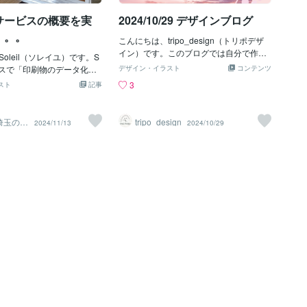
までの軽微な修正は無制限
サービスの概要を実
2024/10/29 デザインブログ
ます。◆期日 デザインの
については通常3〜5日程
。。。
こんにちは、tripo_design（トリポデザ
があればご相談くださ
イン）です。このブログでは自分で作成
式／下記よりお選びいただ
oleil（ソレイユ）です。S
したデザインのポイントをあげていきま
trator AI / PDF / JPG◆
ービスで「印刷物のデータ化」
デザイン・イラスト
コンテンツ
す。是非覗いてみてくださいね。こちら
印刷・ラミネートも承って
スがありますが、実例を持
3
スト
記事
はカフェ&amp;ワインバルの店頭用ポス
制作の流れ①打ち合わせ
せていただければと思いま
ターです。お店がターゲットにしている
内容・用途のメニューか確
ンの内製化」や「DX」とい
のは、都内近郊に住むひとり暮らしの３
・テキスト原稿データをお
話ですが、うちのサービス
／埼玉のデ
tripo_design
2024/11/13
2024/10/29
０代後半女性。休日や仕事帰りにフラッ
社
い。 ※別途追加費用でメニ
たツールを利用するだけで
と立ち寄って、休みの日の計画を立てた
ト化も可能です。（1点５０
で必要とされる色々なシー
り映画談義をするスポットをイメージし
ネットで拾った画像はNGで
状況へと変貌する。そんな
ています。デザイン作成ツールはIllustrat
の加工・補正など【 無料サ
を目指しています。価格を
or/Photoshopです。Instagramの用の画像
③デザインご提案 (最初のご
うにする価格を変更できる
は、只今期間限定でお得になっていま
週間〜10日程度)↓④修正
ら、単純に「ホワイトボー
す。
を記載」したりはたまた
を導入したり」とピンから
な方法がありますが、タブ
はなかなか導入ってわけに
、、「毎日ホワイトボード
ないよー」という場合も多
す。その為にあるメニュー
ク）だからこそ、これを改
きるようにしたい！と思う