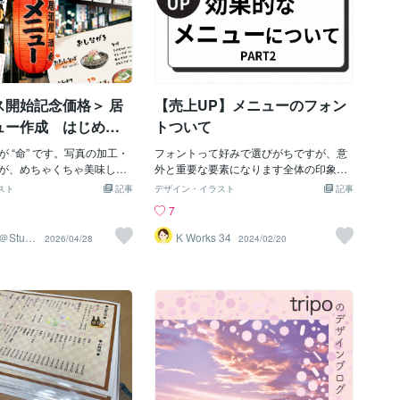
ス開始記念価格＞ 居
【売上UP】メニューのフォン
ュー作成 はじめま
トついて
 “命” です。写真の加工・
フォントって好みで選びがちですが、意
が、めちゃくちゃ美味しそ
外と重要な要素になります全体の印象を
OPを作成します。-------
大きく変えるからです。例えば…【ゴシ
スト
記事
デザイン・イラスト
記事
-------------------------------------
ック体】太くなるほど、力強さ、インパ
7
のテイストに合わせ、魅力が伝
クトが強くなり男性イメージが強くなる
表・クライアント様の意向
細くなると、シンプル、モダン、優しさ
Studi
K Works 34
2026/04/28
2024/02/20
イン・来店したお客様が迷
など女性イメージが強くなります。フォ
ー表・写真の色補正・加工
ントにも拘って売上UPを狙ったメニュー
ス・飲食業以外でも対応で
作成を依頼するなら、是非ご相談くださ
スト作成も対応可能-------
いね。Canvaの使い方｜デザイン｜テン
-------------------------------------
プレ｜ロゴ作成｜アイデアCanva 無料 テ
2,000円 ※A4片面/1枚分
ンプレート｜インスタ おしゃれ テンプレ
 ※メニュー数が極端に多い
ート｜Canva ストーリーズ テンプレート
額が変動します。 ◆サ
｜Canva デザイン初心者｜Canva フォン
りサイズ A4まで無料（それ
ト おしゃれ｜Canva 企業 アカウント｜
の場合は別途ご相談）◆修
販促物｜メニュー｜売上アップ｜集客