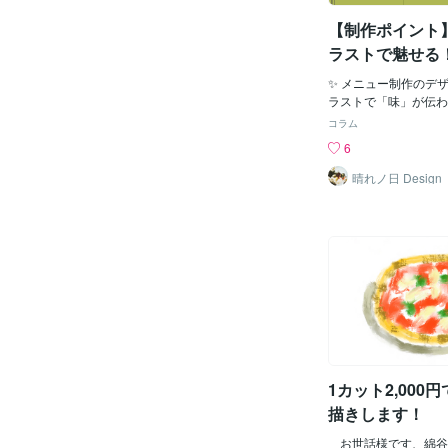
【制作ポイント
ラストで魅せる
ニューのデザイ
✨ メニュー制作のデザ
ラストで「味」が伝わ
リンクはすべて手描き
コラム
ラストを使用。素材感
6
アルでも伝えることで
ているだけで飲みたく
晴れノ日 Design
演出しています。2. 
分けて「選びやすさ」
アルコール・スムージ
クなど、ジャンル別に
置。お客様が迷わず直
う、見やすい構成と余
しました。3. 素材や
報をプラスたとえば「
元の豆乳を使用してい
説明文で補足。オリジ
りが伝わることで、商
1カット2,000
ます。4. キューバサ
でアピール炭酸飲料や
描きします！
など、「キューバサン
ン！」というポイント
お世話様です、綿谷