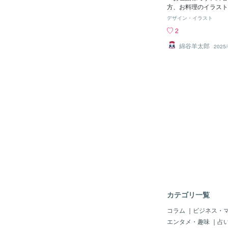
し、セット注文を後押
方、お料理のイラスト
リンクメニューのデザ
す！ パソコンで描い
デザイン・イラスト
界観や商品コンセプト
じのイラストを1カット
2
ール。"「注文しやす
致します！ サンプル
い」「写真がなくても
だきますので、もしお
綿谷羊太郎
2025/
――そんなメニューを
ら、ご注文をよろし
ひお気軽にご相談くだ
ッチメニュー制作の事
覧いただけます【蒲田
店】メニュー制作事例
こちら ▼▼
カテゴリ一覧
コラム
｜
ビジネス・
エンタメ・趣味
｜
占