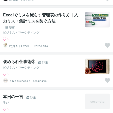
Excelでミスを減らす管理表の作り方｜入
力ミス・集計ミスを防ぐ方法
記事
ビジネス・マーケティング
6
なおき｜Excel業
2026/03/20
務効率化・デー
タ分析
褒められ仕事術②
記事
ビジネス・マーケティング
6
＊biz success＊
2024/05/19
本日の一言
記事
学び
6