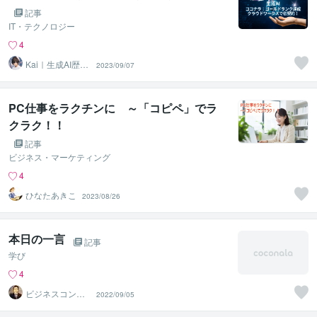
記事
IT・テクノロジー
4
Kai｜生成AI歴4
2023/09/07
年_開発から活用
まで
PC仕事をラクチンに ～「コピペ」でラ
クラク！！
記事
ビジネス・マーケティング
4
ひなたあきこ
2023/08/26
本日の一言
記事
学び
4
ビジネスコンシ
2022/09/05
ェルジュ