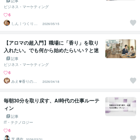
記事
ビジネス・マーケティング
6
しん｜つくり手
2026/05/15
応援サポーター
【アロマの超入門】職場に「香り」を取り
入れたい。でも何から始めたらいい？と迷
うあなたへ
記事
ビジネス・マーケティング
6
みえ✾香りの戦
2026/04/18
略家✾
毎朝30分を取り戻す、AI時代の仕事ルーテ
ィン
記事
IT・テクノロジー
6
芝 優作
2026/03/31