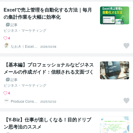
Excelで売上管理を自動化する方法｜毎月
の集計作業を大幅に効率化
記事
ビジネス・マーケティング
4
なおき｜Excel業
2026/03/08
務効率化・デー
タ分析
【基本編】プロフェッショナルなビジネス
メールの作成ガイド：信頼される文面づく
りのポイント
記事
ビジネス・マーケティング
4
Produce Consult
2025/02/02
ing
【Y-Biz】仕事が楽しくなる！目的ドリブ
ン思考法のススメ