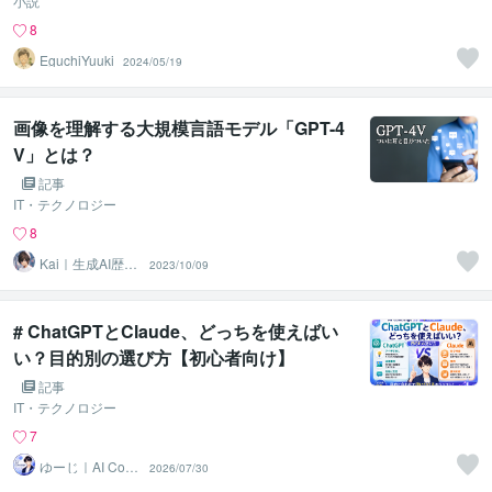
小説
8
EguchiYuuki
2024/05/19
画像を理解する大規模言語モデル「GPT-4
V」とは？
記事
IT・テクノロジー
8
Kai｜生成AI歴4
2023/10/09
年_開発から活用
まで
# ChatGPTとClaude、どっちを使えばい
い？目的別の選び方【初心者向け】
記事
IT・テクノロジー
7
ゆーじ｜AI Conc
2026/07/30
ierge