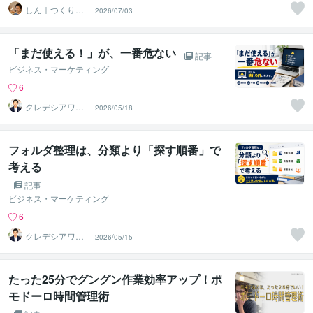
しん｜つくり手
2026/07/03
応援サポーター
「まだ使える！」が、一番危ない
記事
ビジネス・マーケティング
6
クレデシアワー
2026/05/18
クス｜EC改善・
業務効率化
フォルダ整理は、分類より「探す順番」で
考える
記事
ビジネス・マーケティング
6
クレデシアワー
2026/05/15
クス｜EC改善・
業務効率化
たった25分でグングン作業効率アップ！ポ
モドーロ時間管理術