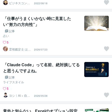
ビジネスコンシ
2022/08/18
ェルジュ
「仕事がうまくいかない時に見直した
い“努力の方向性”」
記事
占い
5
霊視鑑定士 はに
2026/07/23
わ
「Claude Code」って名前、絶対損してる
と思うんですよね。
記事
ライフスタイル
5
ヨシ｜AI × 自動
2026/05/28
化で「面倒」を
消す人
意外と知らない、Excelのオプション設定