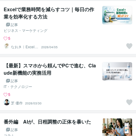
Excelで業務時間を減らすコツ｜毎日の作
業を効率化する方法
記事
ビジネス・マーケティング
5
なおき｜Excel業
2026/04/05
務効率化・デー
タ分析
【最新】スマホから頼んでPCで進む、Cla
ude新機能の実務活用
記事
IT・テクノロジー
5
芝 優作
2026/03/30
番外編 AIが、日程調整の正体を暴いた
記事
コラム