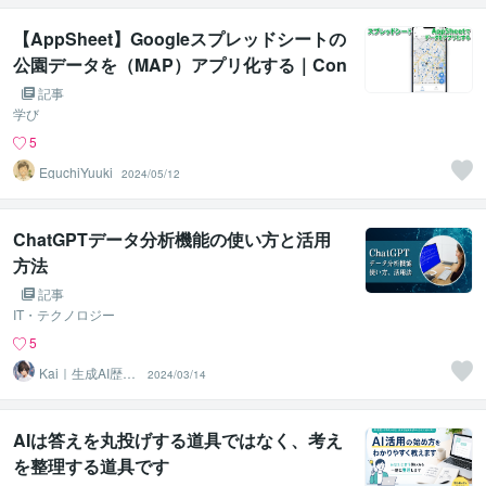
【AppSheet】Googleスプレッドシートの
公園データを（MAP）アプリ化する｜Con
vert Google Spreadsheet park data into
記事
an (map) app
学び
5
EguchiYuuki
2024/05/12
ChatGPTデータ分析機能の使い方と活用
方法
記事
IT・テクノロジー
5
Kai｜生成AI歴4
2024/03/14
年_開発から活用
まで
AIは答えを丸投げする道具ではなく、考え
を整理する道具です