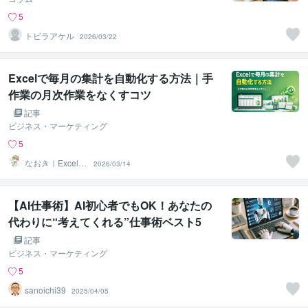
5
トビラアケル
2026/03/22
Excelで毎月の集計を自動化する方法｜手
作業の月次作業をなくすコツ
記事
ビジネス・マーケティング
5
なおき｜Excel業
2026/03/14
務効率化・デー
タ分析
【AI仕事術】AI初心者でもOK！あなたの
代わりに“考えてくれる”仕事術ベスト5
記事
ビジネス・マーケティング
5
sanoichi39
2025/04/05