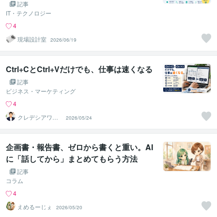
記事
IT・テクノロジー
4
現場設計室
2026/06/19
Ctrl+CとCtrl+Vだけでも、仕事は速くなる
記事
ビジネス・マーケティング
4
クレデシアワー
2026/05/24
クス｜EC改善・
業務効率化
企画書・報告書、ゼロから書くと重い。AI
に「話してから」まとめてもらう方法
記事
コラム
4
えめるーじぇ
2026/05/20