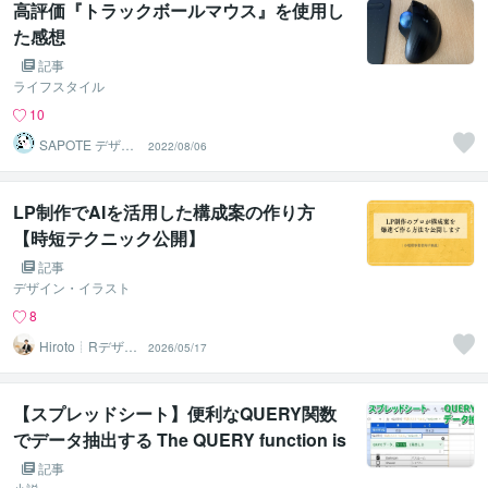
高評価『トラックボールマウス』を使用し
た感想
記事
ライフスタイル
10
SAPOTE デザイ
2022/08/06
ン事務所
LP制作でAIを活用した構成案の作り方
【時短テクニック公開】
記事
デザイン・イラスト
8
Hiroto┊Rデザイ
2026/05/17
ンスタジオ
【スプレッドシート】便利なQUERY関数
でデータ抽出する The QUERY function is
a very useful tool in spreadsheets.
記事