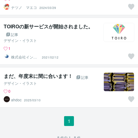
ナツノ マエコ
2024/03/29
TOIROの新サービスが開始されました。
記事
デザイン・イラスト
1
株式会社インク
2021/02/12
ルージョン
まだ、年度末に間に合います！
記事
デザイン・イラスト
0
ahdoc
2025/03/10
1
8
件中
1 - 8
件