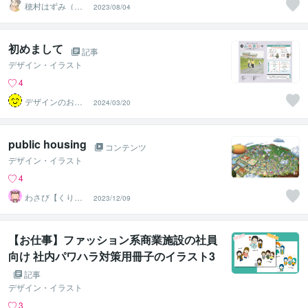
穂村はずみ（ホ
2023/08/04
ムラハズミ）
初めまして
記事
デザイン・イラスト
4
デザインのお手
2024/03/20
伝い屋
public housing
コンテンツ
デザイン・イラスト
4
わさび【くりふ
2023/12/09
ぁみ！】
【お仕事】ファッション系商業施設の社員
向け 社内パワハラ対策用冊子のイラスト3
点制作！
記事
デザイン・イラスト
3