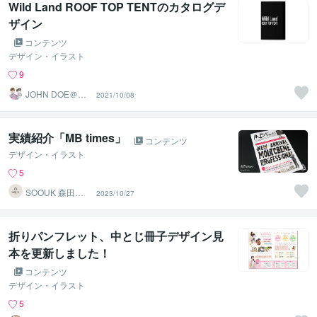
Wild Land ROOF TOP TENTのカタログデ
ザイン
コンテンツ
デザイン・イラスト
9
JOHN DOE＠販
2021/10/08
売実績4800件以
上
実績紹介「MB times」
コンテンツ
デザイン・イラスト
5
SOOUK 森田悠
2023/10/27
介
折りパンフレット、中とじ冊子デザイン見
本を更新しました！
コンテンツ
デザイン・イラスト
5