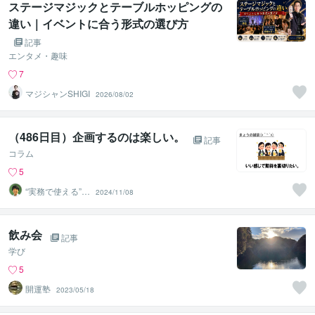
ステージマジックとテーブルホッピングの
違い｜イベントに合う形式の選び方
記事
エンタメ・趣味
7
マジシャンSHIGI
2026/08/02
（486日目）企画するのは楽しい。
記事
コラム
5
“実務で使える”改
2024/11/08
善パートナー／
かめきち
飲み会
記事
学び
5
開運塾
2023/05/18