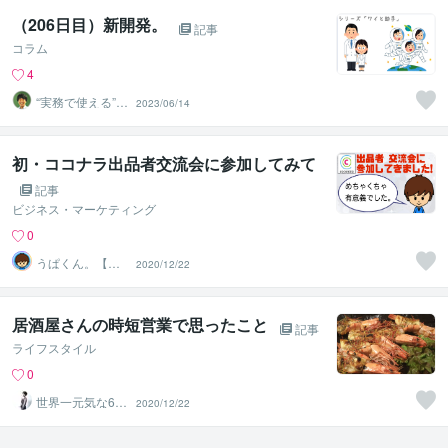
（206日目）新開発。
記事
コラム
4
“実務で使える”改
2023/06/14
善パートナー／
かめきち
初・ココナラ出品者交流会に参加してみて
記事
ビジネス・マーケティング
0
うぱくん。【We
2020/12/22
b･個別アドバイ
ス系】
居酒屋さんの時短営業で思ったこと
記事
ライフスタイル
0
世界一元気な60
2020/12/22
歳♪ 藤野もえ