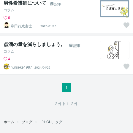
男性看護師について
記事
コラム
6
岸田行政書士事
2025/01/15
務所
点滴の量を減らしましょう。
記事
コラム
4
nurseke1987
2024/04/25
1
2
件中
1 - 2
件
ホーム
ブログ
「#ICU」タグ