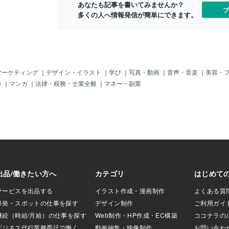
愛が期待できる日
しょう。自分のペースで物事を進めるこ
あなたも記事を書いてみませんか？
ブ
、積極的に出会い
とができ、周囲に流されることなく、落
多くの人へ情報発信が簡単にできます。
、素敵なパートナ
ち着いて過ごすことができます。自己肯
れません。パート
定感が高まり、自信に満ち溢れているた
への気持ちをスト
め、堂々とした振る舞いが周囲からの信
、より深い絆で結
頼を高めるでしょう。今日は、自分の 達
運仕事に対する意
成を誇りに思い、ゆったりとした時間を
に向けて精力的に
楽しむことが大切です。恋愛運：安定し
マーケティング
｜
デザイン・イラスト
｜
学び
｜
写真・動画
｜
音声・音楽
｜
美容・
しいアイデアが浮
た愛情に包まれ、穏やかな時間を過ごせ
い
｜
マンガ
｜
法律・税務・士業全般
｜
マネー・副業
舞い込んだりする
るでしょう。パートナーがいる人は、二
極的に行動するこ
人の関係が成熟し、お互いを尊重し合え
も高まるでしょ
る恵まれた時間を過ごせるでしょう。シ
とに対して積極的
ングルの人は、焦らず自分のペースで理
、衝動買いには注
想の相手を探すことができるでしょう。
に使うことで、金
内面の豊かさが魅力となり、ふさわしい
しょう。自己投資
出会いを引き寄せる可能性もあります。
更なる飛躍が期待
今日は、自分自身を大切にすることで、
ナイト・オブ・ワ
より魅力的なあなたになることができる
たの内なる情熱と
でしょう。仕事運：これまでの努力が評
います。恐れず
価され、成果を実感できるでしょう。経
動することで、素
済的な安定も得られやすく、仕事に対す
しょう。【「I
る満足感も高まります。自立して