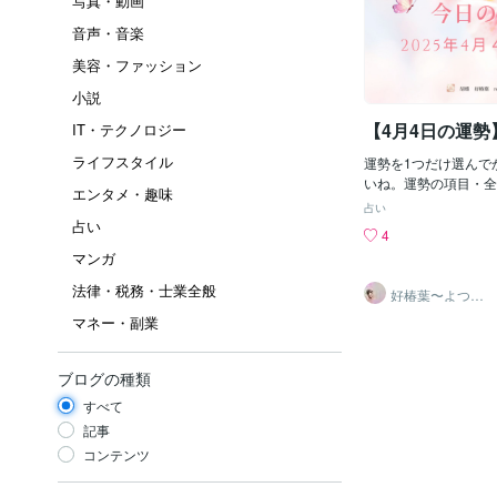
写真・動画
音声・音楽
美容・ファッション
小説
【4月4日の運勢
IT・テクノロジー
ライフスタイル
運勢を1つだけ選んで
いね。運勢の項目・全
エンタメ・趣味
事運・金運運勢の項目
占い
ージを受け取って下さ
占い
4
オブ・ワンズ（正位置
マンガ
ト・オブ・ワンズは、
険心を象徴するカード
法律・税務・士業全般
好椿葉〜よつ
た場合は、これらのエ
ば〜
マネー・副業
ィブに働き、目標達成
けて勢いよく進んでい
ています。4月4日の
ブログの種類
ッシュで活動的な一日
新しいことに挑戦した
すべて
野に積極的に関わった
記事
実した時間を過ごせそ
コンテンツ
行動力を活かして、積
ことで、さらに運気が