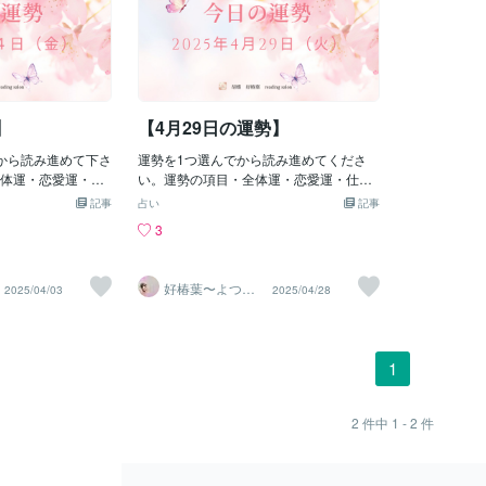
】
【4月29日の運勢】
から読み進めて下さ
運勢を1つ選んでから読み進めてくださ
体運・恋愛運・仕
い。運勢の項目・全体運・恋愛運・仕事
に合わせてメッセ
運・金運運勢の項目に合わせてメッセー
記事
占い
記事
いね。【ナイト・
ジを受け取ってくださいね。4月29日の
3
）の意味】ナイ
運勢今日のあなたは、これまで努力して
情熱、行動力、冒
きたことが実を結び、経済的にも精神的
です。正位置で出
にも安定した豊かな一日を過ごせるでし
好椿葉〜よつ
2025/04/03
2025/04/28
ネルギーがポジテ
ょう。タロットカードの「９のペンタク
ば〜
や新たな挑戦に向
ルス」の正位置は、自立、達成、そして
けることを示唆し
自分の力で築き上げた満足感を示唆して
運勢全体運エネルギ
います。あなたは自分の才能や努力によ
1
になるでしょう。
って、確固たる基盤を築き上げてきたの
り、興味のある分
です。今日は、その成果を心ゆくまで享
りすることで、充
受し、自分自身を労わる時間を持つこと
2
件中
1 - 2
件
うです。持ち前の
ができるでしょう。各運勢の詳細全体
極的に人と関わる
運：これまでの努力が認められ、物質的
上昇するでしょ
にも精神的にも満たされた一日となるで