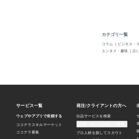
う。恋愛運情熱的な恋
です。シングルの人は
の場に出かけることで
ーと巡り合えるかもし
ナーがいる人は、相手
レートに伝えることで
カテゴリ一覧
ばれるでしょう。仕事
欲が高まり、目標達成
コラム
｜
ビジネス・
行動できる日です。新
エンタメ・趣味
｜
占
かんだり、チャンスが
可能性もあります。積
とで、周囲からの評価
う。金運お金を使うこ
になる日です。しかし
意が必要です。計画的
運アップにつながるで
にお金を使うことで、
できます。メッセージ
ンズのカードは、あな
行動力を呼び覚まして
に、心の赴くままに行
晴らしい一日になるで