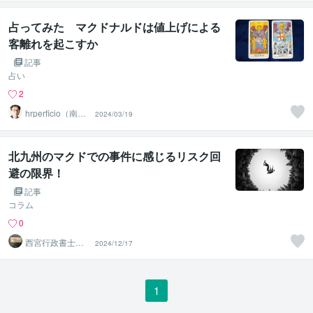
占ってみた マクドナルドは値上げによる
客離れを起こすか
記事
占い
2
hrperficio（南仙
2024/03/19
台の父）
北九州のマクドでの事件に感じるリスク回
避の限界！
記事
コラム
0
西宮行政書士ガ
2024/12/17
ーデンオフィス
1