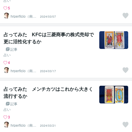
占い
5
hrperficio（南仙
2024/03/07
台の父）
占ってみた KFCは三菱商事の株式売却で
更に活性化するか
記事
占い
4
hrperficio（南仙
2024/03/17
台の父）
占ってみた メンチカツはこれから大きく
流行するか
記事
占い
3
hrperficio（南仙
2024/03/21
台の父）