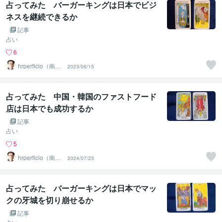
占ってみた バーガーキングは日本でビジ
ネスを継続できるか
記事
占い
6
hrperficio（南仙
2023/06/15
台の父）
占ってみた 中国・韓国のファストフード
店は日本でも成功するか
記事
占い
5
hrperficio（南仙
2024/07/23
台の父）
占ってみた バーガーキングは日本でマッ
クの牙城を切り崩せるか
記事