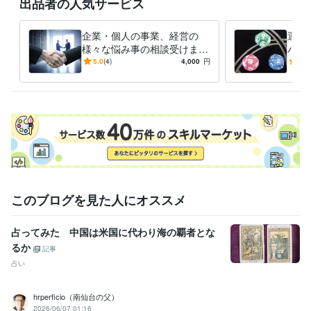
出品者の人気サービス
仕事・人生の悩み
占い
タロット占い
仕事、恋愛、金運
企業・個人の事業、経営の
運気
様々な悩み事の相談受けます
バイ
学歴
コンサルタントとしてあなた
るた
5.0
(4)
4,000
円
5.0
名古屋工業大学
1981年3月 ~ 1985年2月
の事業や経営の悩み事相談を
身に
受けます
このブログを見た人にオススメ
占ってみた 中国は米国に代わり海の覇者とな
るか
記事
占い
hrperficio（南仙台の父）
2026/06/07 01:16