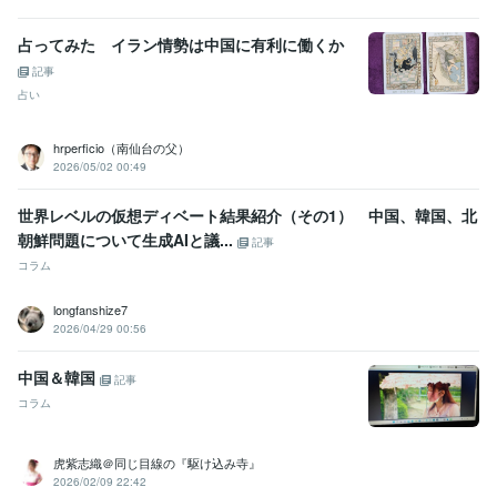
占ってみた イラン情勢は中国に有利に働くか
記事
占い
hrperficio（南仙台の父）
2026/05/02 00:49
世界レベルの仮想ディベート結果紹介（その1） 中国、韓国、北
朝鮮問題について生成AIと議...
記事
コラム
longfanshize7
2026/04/29 00:56
中国＆韓国
記事
コラム
虎紫志織＠同じ目線の『駆け込み寺』
2026/02/09 22:42