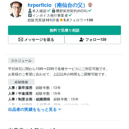
hrperficio（南仙台の父）
本人確認
機密保持契約(NDA)
インボイス発行事業者
総販売実績
101
評価
5.0
フォロワー
159
無料で見積り相談
メッセージを送る
フォロー
159
スケジュール
平日休日に関わら10時〜22時で各種サービスにご対応可能です。

お客様のご希望に合わせて、上記以外の時間もご調整可能です。
経験職種
人事 / 新卒採用
経験年数 : 13年
人事 / 中途採用
経験年数 : 15年
人事 / 制度企画・組織開発
経験年数 : 15年
人事 / 人材開発・人材育成・研修
経験年数 : 15年
出品者の実績をもっと見る
生産・品質管理 / 生産技術・製造技術
経験年数 : 10年
得意分野
学習指導・資格・キャリア相談
求職者のためのアドバイス