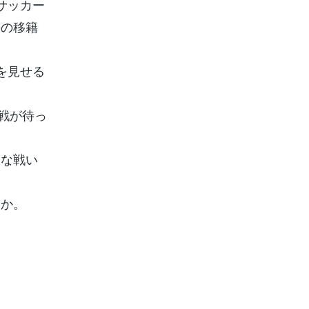
サッカー
手の移籍
を見せる
戦が待っ
楽な戦い
うか。