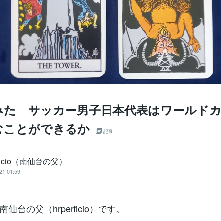
みた サッカー男子日本代表はワールド
むことができるか
記事
rficio（南仙台の父）
21 01:59
仙台の父（hrperficio）です。