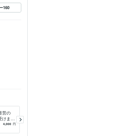
ー
160
経営の
運気を上げる生活改善のアド
受けます
バイスをします 運気を上げ
てあなた
るために必要な意識・行動を
4,000
円
5.0
(5)
3,000
円
事相談を
身につけませんか