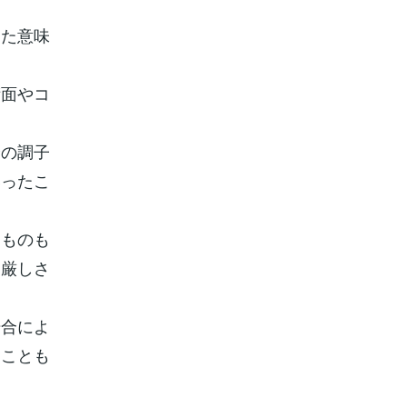
った意味
術面やコ
全の調子
いったこ
たものも
な厳しさ
場合によ
たことも