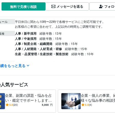
メッセージを送る
フォロ
無料で見積り相談
ュール
平日休日に関わら10時〜22時で各種サービスにご対応可能です。

お客様のご希望に合わせて、上記以外の時間もご調整可能です。
人事 / 新卒採用
経験年数 : 13年
職種
人事 / 中途採用
経験年数 : 15年
人事 / 制度企画・組織開発
経験年数 : 15年
人事 / 人材開発・人材育成・研修
経験年数 : 15年
生産・品質管理 / 生産技術・製造技術
経験年数 : 10年
学習指導・資格・キャリア相談
求職者のためのアドバイス
分野
実績をもっと見る
仕事・人生の悩み
占い
タロット占い
仕事、恋愛、金運
の人気サービス
名古屋工業大学
1981年3月 ~ 1985年2月
歴
企業、副業の課題・悩みを占
企業・個人の事業、
い・鑑定でサポートします
様々な悩み事の相談
重要な経営課題の悩みを占
コンサルタントとし
5.0
(20)
5,000
円
5.0
(4)
い・鑑定で成功に導きましょ
の事業や経営の悩み
う。
受けます