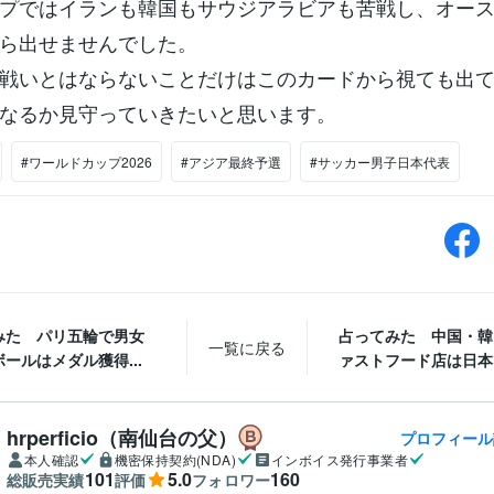
プではイランも韓国もサウジアラビアも苦戦し、オー
ら出せませんでした。
戦いとはならないことだけはこのカードから視ても出
なるか見守っていきたいと思います。
#ワールドカップ2026
#アジア最終予選
#サッカー男子日本代表
みた パリ五輪で男女
占ってみた 中国・韓
一覧に戻る
ールはメダル獲得...
ァストフード店は日本で
hrperficio（南仙台の父）
プロフィール
本人確認
機密保持契約(NDA)
インボイス発行事業者
101
5.0
160
総販売実績
評価
フォロワー