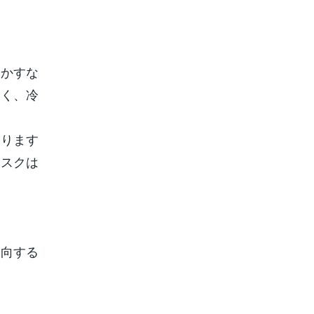
。
動かすな
なく、冷
なります
リスクは
指向する