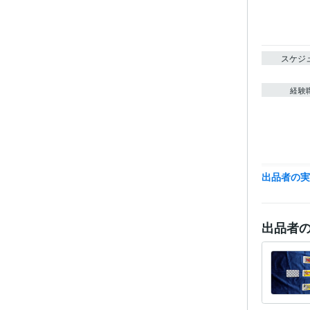
スケジ
経験
得意
出品者の
出品者
学