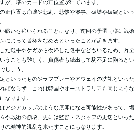
すが、塔のカードの正位置が出ています。
の正位置は崩壊や悲劇、悲惨や惨事、破壊や破綻とい
。
い戦いを強いられることになり、前回の予選同様に戦
ンによって苦杯をなめるといったことが起きます。
した選手やケガから復帰した選手などもいるため、万
いうことも難しく、負傷者も続出して駒不足に陥ると
でしょう。
定といったものやラフプレーやアウェイの洗礼といっ
ればならず、これは韓国やオーストラリアも同じよう
になります。
はアジアカップのような展開になる可能性があって、
ムや戦術の崩壊、更には監督・スタッフの更迭といっ
りの精神的混乱を来たすことにもなります。