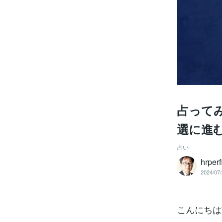
占って
選に進
占い
hrpe
2024/07/
こんにちは南