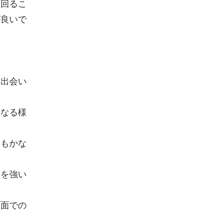
に回るこ
が良いで
な出会い
となる様
国もかな
いを強い
な面での