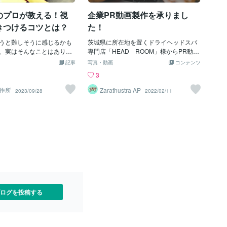
画コンテンツの拡大参照：【最新版】動
のプロが教える！視
企業PR動画製作を承りまし
画市場の「今」を知る10のデータ集今ま
でのメディアというと、テレビ、新聞、
きつけるコツとは？
た！
ラジオというのが3大メディアでしたが、
うと難しそうに感じるかも
現在ではYoutubeやNetflix、そして各種S
茨城県に所在地を置くドライヘッドスパ
、実はそんなことはありま
NSというコンテンツに様変わりしまし
専門店「HEAD ROOM」様からPR動画
集は、クリエイティブな世
た。もちろん、今でもテレビ・新聞・ラ
の製作ご依頼を承りました！今回はお客
記事
写真・動画
コンテンツ
く素晴らしいスキルです。
ジオを見る聞くという方もいますが、割
様から素材のご提供があり、約４日程で
3
スターすれば、あなたの思
合で行けば先ほどの新世代コンテンツに
納品となりました。Youtubeでの投稿を
リーやメッセージを視聴者
押されている状況です。また、スマート
お考えとの事でしたので、１６：９のフ
作所
Zarathustra AP
2023/09/28
2022/02/11
ができます。 しかし、ただ
フォンの普及も拍車を掛けました。ネッ
ルHDで、出来るだけサービス内容がイメ
もバズらないことが多いで
ト動画というのは今までPCで観るものと
ージしやすい構成で編集致しました。ご
る動画というのは、視聴者
いうのが相場が決まっていましたが、ス
依頼者様にも喜んで頂き、とても嬉しい
に訴えかけるものです。 で
マホ＝ミニPCによっていつでもどこでも
お取引きでございました。「HEAD RO
ば視聴者を惹きつける動画
コンテンツを視聴する事が容易となった
OM」様、誠にありがとうございました！
しょうか？ 今回は、私が長
ためです。これは３G回線から４G、５G
またご連絡お待ちしております。企業向
学んだ、バズる動画編集の
というインフラも大きく関係していま
けPR動画製作承っておりますので、ぜひ
紹介します。これらの秘訣を
す。今まで会社や学校からの帰宅後は、
ご覧ください！マネージャー：護藤 守
たも素晴らしい動画コンテ
真っ先にテレビをつけるという習慣もい
きるようになりますよ！ そ
つのまにか少なくなってきたようです。
ましょう！ 1. 動画の目的
まあ僕も家にはモニターしかありません
ログを投稿する
を明確にする 動画編集を始
し、スマホ・タブレット・ＰＣで十分
ずは動画の目的とターゲッ
ましょう。動画の目的と
何を伝えたいか、どんな反