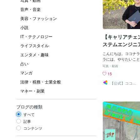
写真・動画
音声・音楽
美容・ファッション
小説
【キャリアチェ
IT・テクノロジー
ステムエンジニ
ライフスタイル
員、そして映像
こんにちは。ココナラ
エンタメ・趣味
へ これまでの
ラには、やりたいこと
占い
事にし、プロとして活
て”好き”を仕事
写真・動画
さんがいます。今回イ
マンガ
15
は、PRO認定を受け
法律・税務・士業全般
としてココナラで動画
【公式】ココナ
ラ広報
いる吉川 なおきさん
マネー・副業
アから公務員を経て、
で映像クリエイターの
さんの、仕事に対する
ブログの種類
ついて伺いました。や
すべて
したいことがあっても
み出せないという方へ
記事
いたので、ぜひ最後ま
コンテンツ
い！サービスURL【
ステムエンジニアから