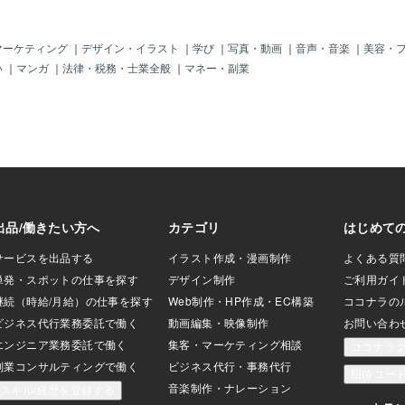
なくなるため企業側のいい値でイラスト
応や行動を引
の売り買いがされていました。安価な製
す。ターゲッ
作費で大量のイラスト製作、１度描いた
て動画を作っ
マーケティング
｜
デザイン・イラスト
｜
学び
｜
写真・動画
｜
音声・音楽
｜
美容・
イラストは何度も使いまわされるためな
動画の目的と
い
｜
マンガ
｜
法律・税務・士業全般
｜
マネー・副業
かなか利益につながりませんでした。そ
とで、動画の
こで思いついたのがホワイトボックスで
決める際に役
した。SNSが支流の現在では誰でやって
な動画を作る
いる方法です、その方法とは、複合で進
することが目
めていく、イラストレーターはそれぞれ
ットです。そ
タッチが違います、人により好きなタッ
な編集が適切
チは異なります、そこで、(イラストレー
メント性の高
ター)のポートフォリオを製作しました。
ませることが
プロフィールと得意なタッチと苦手なタ
人がターゲッ
ッチの詳細を記入したアーチスト紹介の
で華やかな編集
パンフや冊子を制作しイラストを必要と
成を考える 
しているデザイン会社や広告代理店、大
まったら、次
手企業に売り込みに行き
う。動画の構
序、ポ