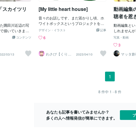
企業にてシステム
いってのが大きな成果かもしれません（^
「スカイツリ
[My little heart house]
動画編集
ていました。パソ
^;;もし、よろしければ、お暇なときにで
IT系の仕事がした
も眺めに行ってやって下さいまし。出品
聴者を惹
昔々のお話しです、まだ若かりし頃、ホ
、よりお客様に近
しているサービスに「お話書きます
ワイトボックスというプロジェクトをや
ようになり、公務
た隅田川近辺の写
よ〜」と言うものがあるんですが、それ
動画編集とい
っていたころのお話しです。こちらのイ
祉課へと職場を変
で描いていきま
に興味を持たれた方に対しての、判断材
デザイン・イラスト
記事
しれませんが
ラストは、ホワイトボックスの宣伝用に
味で動画制作をし
のテーマを持って描
料になるかも知れません、かな？（^^;;ま
せん。動画編
6
コンテンツ
写真・動画
製作したイメージイラストです。ホワイ
深めていって仕事
ひ動画をご覧くだ
た、素人風情が何をいうか！ってなると
界への扉を開
3
トボックスとは、同じ目的で集まった仲
うになりました。
想がありましたら是
は思いますが、こういうのでも問題無け
動画編集をマ
間たちのプリジェクトでプロのイラスト
いつか独立した
lip/K/Kom
れば、動画編集などのお手伝いも出来る
い描くストー
わさび【くりふ
マッタ創
022/03/13
2023/04/10
レーターになる為の１歩を考える共同体
ぁみ！】
もあり、独学で動
かも知れません。気になった方は、どう
に伝えること
として立あげました。当時の主力メンバ
つけて、市役所を
ぞ遠慮なくメッセージを下さいましで
動画を作って
ーは12名 （イラストレーターを目指し
になりました。
す。
すよね。バズ
ている方）賛同者（メンバー）36名
かけ】独立に際し
の興味や感情
1
（学生・フリーランス・イラストレータ
を見つけ登録映像
は、どうすれ
ーを目指している方）協力会社 24社ほ
立しよう！と決め
を作れるので
どでした。当時のイラストの製作費は、
が、営業の経験も
年の経験から
8
件中
1 - 8
件
セルフプロデュースが出来る有名なイラ
しても独学レベル
秘訣を5つご
ストレーターの一握りが高額単価で取引
見切り発車だった
使えば、あな
されていて、それ以外はチラシやポスタ
いたところで、ネ
ンツを作成で
ーなどのグラフィックデザインの一部と
あなたも記事を書いてみませんか？
けました。出品さ
れでは早速始め
ブ
して利用されるイラストの製作が主でし
多くの人へ情報発信が簡単にできます。
ていく中で、「こ
とターゲット
た。デザインの中の一部として使用され
スを出せる
める前に、ま
イラストそのものに価値はなくとても安
トを明確にし
い仕事でした。値上げ交渉すると仕事が
は、あなたが