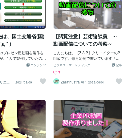
は、国土交通省(国)
【閲覧注意】芸術論談義 ～
´д｀)
動画配信についての考察～
のプレゼン用動画を製作を
こんにちは、【Z.A.P】クリエイターのP
が、1人で製作していたの
hilipです。毎月定例で書いています「芸
大変でした。。。
術論談義」となります。前回のブログで
コンテンツ
ビジネス・マーケティング
記事
は「なぜ日本人は絵を飾らなくなったの
7
か？」というテーマを予告していました
が、ちょっと今回は指向を変えて、実利
リエイ
Zarathustra AP
2021/08/09
2022/06/01
！
的なテーマに変更したいと思います。コ
コナラで出品を開始して早８か月くらい
になりますが、９０％くらいは動画編
集・動画制作に関するご依頼となってい
ます。有難いことに、ゴールドランクも
頂いて、順調にお取引頂いている状況と
なっています。では、今回のテーマです
が「動画配信についての考察」という感
じで書いていこうと思います。ぜひお付
き合いの程宜しくお願いします。１．動