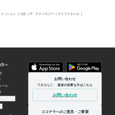
き出したいかということで
トとは、あなたが誰に向け
ているかということです。
ファッション
｜
小説
｜
IT・テクノロジー
｜
ライフスタイル
｜
ターゲットを明確にするこ
内容やスタイル、トーンを
立ちます。例えば、教育的
場合は、分かりやすく説明
的で、学びたい人がターゲ
の場合は、シンプルで明快
です。 一方、エンターテイ
い動画を作る場合は、楽し
目的で、暇つぶしをしたい
トです。その場合は、派手
が適切です。 2. 動画の構
動画の目的とターゲットが決
に動画の構成を考えましょ
成とは、動画の流れや順