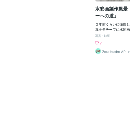
転職大学卒業後、大手
水彩画製作風景
エンジニアとして働い
コンが好きだったので
ーへの道」
くて入社したのですが
い仕事がしたいと思う
２年前くらいに撮影し
員になって市役所の福
真をモチーフに水彩画
えました。以前から趣
す。 今回は、ひとつ
写真・動画
ていたのですが、より
いていきますので、ぜ
7
にしたいなと考えるよ
さい。 ご質問、ご感
卒業してからずっと「
非コメントください。Phi
Zarathustra AP
2
い」と思っていたこと
画制作のスキルを身に
退職し、フリーランス
【出品をはじめたきっ
ネット検索でココナラ
クリエイターとして独
たのは良かったのです
なく、専門スキルに関
だったため、やっぱり
かな……と諦めかけて
ットでココナラを見つ
れているサービスを見
こなら自分でもサービ