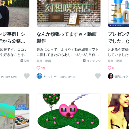
ンジ事例】シ
なんか頑張ってますｗ＜動画
プレゼン先
アから公務
製作
でした。(;
クリエーター
広報です。ココナ
最近になって、ようやく動画編集ソフト
とある企業様
経験を生かし
や好きなことを仕
に慣れてきたのもあり、づんづん自作ス
していました
躍している出品者
トーリーの動画をバカみたいに（自分で
で、とにかく
にする
記事
写真・動画
コンテンツ
写真・動画
ンタビューしたの
言うか普通…）UPしています。普段は１
13
8
た映像クリエイター
分ちょいとか２分位なんですが、初（だ
制作の仕事をして
ったかな？）の７分超えの動画が出来上
たっし〜
爆速のク
2023/11/28
2022/12/06
ター！！
。システムエンジニ
がって、自分的には結構気に入っていま
独立してココナラ
すｗ自作ストーリー「幻想喫茶店」シリ
仕事を始めた吉川
ーズは、全部で約50本ほど。イラスト付
想いや今後の夢に
きの短いお話としてUPしていた頃だと、
りたいことや挑戦
１行とか数行で終わっているものもあっ
、なかなか一歩踏
たので、動画に仕上げる為に後から台詞
のメッセージも頂
やら何やらを付け足したりする事もあっ
でお読みくださ
て、もう大変ですｗでも、こうやって
経歴・キャリア】シ
色々と愉しみながらやっていると、動画
市役所の福祉課に
製作のスキルも上がるし、何よりも楽し