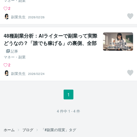
マネー・副業
2
副業先生
2026/02/26
48種副業分析：AIライターで副業って実際
どうなの？「誰でも稼げる」の裏側、全部
話す。
記事
マネー・副業
2
副業先生
2026/02/24
1
4
件中
1 - 4
件
ホーム
ブログ
「#副業の現実」タグ