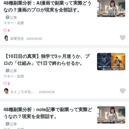
48種副業分析：AI漫画で副業って実際どう
なの？漫画のプロが現実を全部話す。
記事
マネー・副業
4
副業先生
2026/03/02
【10日目の真実】独学で3ヶ月迷うか、プ
ロの「仕組み」で1日で終わらせるか。
記事
マネー・副業
3
まえごろ＠自動
2026/02/26
収益システムの
設計士
48種副業分析：note記事で副業って実際ど
うなの？現実を全部話す。
記事