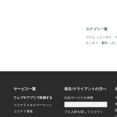
ものです。 実に色ん
ただいたわけですが、
高い系」の人が来られ
いません。ご来店いた
的は、ただ1つ。「ゲ
ろん「意識が高い系」
カテゴリ一覧
ただいたこともありま
ゲームではなく書籍や
コラム
｜
ビジネス・
す。ゲーム売り場に近
エンタメ・趣味
｜
占
しゃいませんでした。
レ」の性別セレクトに
識高い系」は、一体何
うか？色々とお察し案
は辞めておきましょう
ビスをブラッシュアッ
ビスをブラッシュアッ
ご利用しやすく、安心
けるようになっていま
にご利用いただけるサ
しました。