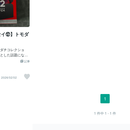
セイ⑫】トモダ
ダチコレクショ
とした話題になっ
クトに「ノンバイ
記事
点について、議論
。 理由は「任天堂
したんだ！」と言
2026/02/02
として以前のバー
クトは男女のみの
し、“あの“任天堂
てしまいました。
1
した活動家」が事
感があります。 私
る前はTSUTAYA
1
件中
1 - 1
件
りますが、ゲーム
ことがありまし
、多く扱ってきた