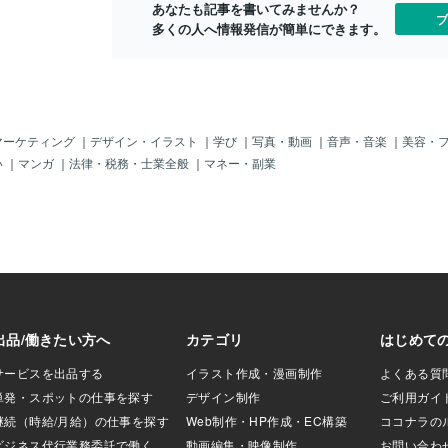
あなたも記事を書いてみませんか？
なお客様にお越しい
ブ
多くの人へ情報発信が簡単にできます。
いわゆる「意識が
た記憶は全くござ
だいたお客様の目
ーム」です。 もち
の人も、ご来店い
した。ただ彼らは
レンタルが中心で
マーケティング
｜
デザイン・イラスト
｜
学び
｜
写真・動画
｜
音声・音楽
｜
美容・
づく方は、いらっ
い
｜
マンガ
｜
法律・税務・士業全般
｜
マネー・副業
 となると「トモコ
反発していた「意
処の誰なのでしょ
件ですが、深入り
。ココナラのサー
プココナラのサー
プしました！より
してお使いいただ
す。1記事から気軽
ービスも、ご用意