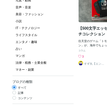
写真・動画
音声・音楽
美容・ファッション
小説
【500文字エッ
IT・テクノロジー
チコレクション
ライフスタイル
任天堂のゲーム「トモ
エンタメ・趣味
ン」が、海外でちょっ
占い
ています。性別のセレ
コラム
ナリー」が追加された
マンガ
3
が起きている模様です
法律・税務・士業全般
は活動家達の反発に屈
すず丸【エンタ
メなwebライタ
われております。事実
マネー・副業
ー】
ジョンでは、性別セレ
設定だったことが災い
が、謝罪に追い込まれ
ブログの種類
ただ「任天堂に抗議を
すべて
実なら、個人的に違和
すず丸、webライターや
記事
に勤務。一時的ではあ
コンテンツ
販売担当に配属された
た。任天堂関連商品も