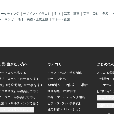
行動に根深い
よって、その後の
して、もっとハッピーな日常を手に入れ
かる効果のこ
ける現象です。
るのか？実はとっても簡単。今からすぐ
効果なの？先
「プライム」に由
に始められる方法をいくつかシェアしま
マーケティング
｜
デザイン・イラスト
｜
学び
｜
写真・動画
｜
音声・音楽
｜
美容・
の影響に根深
ベルで発生し、
すね！ポジティブな環境作り あなたの周
い
｜
マンガ
｜
法律・税務・士業全般
｜
マネー・副業
です。例えば
影響を与えます。
りをポジティブなもので満たしましょ
ていて服装に
れていると思い込
う。デスクにお気に入りの写真を飾った
トの時。どん
周りが自分に好意
り、励ましのメッセージを貼ってみた
髪の毛がボサ
。しかし、自分に
り。これだけで、気分が自然と上がって
異性とデート
ですよね。そんな
くるんです。自分の無意識にポジティブ
く残りますか
催眠」です。自己
なプライムを送り続けるのがコツです
というのがこ
け、なりたい自分
よ。朝の自己プライミング 朝のルーティ
例えば、仕事
とで、意識せずと
ンに、ちょっとしたプライミングを加え
たワイシャツ
近づける効果があ
てみましょう。鏡の前でニッコリ笑っ
る人とヨレヨ
興味のある方は、
て、「今日は良いことがたくさん起こる
猫背の人とど
ご連絡お待ちして
ぞ！」って声に出してみるんです。こ
と思いますか
れ、バカにできないくらい効果あります
慮願いたいな
よ！一日のスタートがポジティブなら、
その日がすべて明るく見えてきます。ス
トレス管