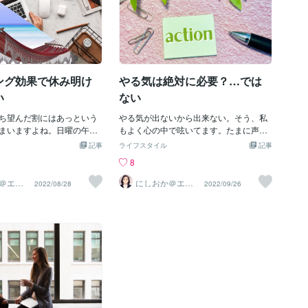
ング効果で休み明け
やる気は絶対に必要？…では
い
ない
ち望んだ割にはあっという
やる気が出ないから出来ない。そう、私
まいますよね。日曜の午後
もよく心の中で呟いてます。たまに声に
段々と明日が気になりだし
も出ます。そうすると「だよね～」と同
記事
ライフスタイル
記事
ういう時に限ってやりたい
意してくれる人がたくさんいます。嬉し
8
いてしまったり。休み明け
いのでしょっちゅう言ってるかも。でも
なんとなく憂うつになりま
「やる気」ってどこから来るんでしょ
＠エン
にしおか＠エン
2022/08/28
2022/09/26
トカウ
パワメントカウ
え必ず休みは終わってしま
う。無いと駄目なもんなんでしょうか。
ンセラー
られないなら、自分の気持
やる気とは、何かをする前に必要なので
方向転換することで、サザ
はなく、やってるうちに出てくるもので
ロームを回避しませんか？
はないでしょうか。１．やる気が出ない
ング効果とはプライミング
のにやらなきゃいけないこれに尽きると
特定の刺激に接すること
思います。「やる気が出ない」＝今やり
識を活性化させること
たいと思わない、やる意義がわからな
学」有斐閣）ことです。そ
い、やらなきゃいけないのは分かってい
ングによって活性化した知
るけど今じゃなくてもいい気がする。で
が、後続の情報処理に影響
もやらなければいけない。本音と責務が