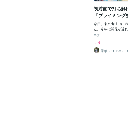
を与えているんですよ
初対面で打ち解
ころが、すごいですよ
ミング効果なんです。
「プライミング
を利用して、自分の目
てどこかに常に見える
今日、東京出張中に満
り、ブログに自分の目
た。今年は開花が遅れ
ことで、プライミング
が、美しい桜を堪能で
学び
す。つまり、目標を目
で一日を過ごすことが
6
意識のうちに目標を達
新しい環境で生活を始
動をとることにつなが
です。そんな中で、す
翠華（SUIKA）
ミング効果はマーケテ
打ち解けてしまう人が
にも使われていたり、
ましいと思ったことは
うです。興味のある方
私も学生時代、初対面
効果、調べてみてね！
手で、打ち解けるのに
私は夢や目標を紙に書
プでした。そんな経験
します！ぜひ試してみ
「打ち解けるコツ」を
かしたら、あなたは今
ます。その中で特に印
にかつ丼を選ぶかもしれ
が、「相手が自分に対
後までご覧いただきあ
いると信じることが大
した！♡を押していた
です。根拠のない自信
になります！！いつも
分が好かれていると信
ます。海野ゆき
然と周りの人にも好意
なります。これは、心
イミング効果」と呼ば
考えられます。プライ