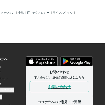
影響を与えていることがわ
とです。どんな時に使える
行する情報や行動がその後
ファッション
｜
小説
｜
IT・テクノロジー
｜
ライフスタイル
｜
いというところがポイント
デートの時。髪の毛が整っ
清潔感がある異性とのデー
な印象が強く残りますか？
ボサでだらしのない服装の
する場合、どんな印象が強
？その印象が後々まで残る
のプライミング効果です。
の状況でいうとパリッとし
を着ていて背筋が伸びてい
レのワイシャツを着ていて
ちらと一緒に仕事をしたい
？少なくとも後者の人は遠
あと思いませんか？「