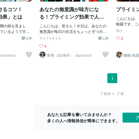
。無意識というと
考を引き出すことができます ＊例えば、
することを「
けるコツ！
あなたの無意識が味方にな
プライミ
ね。これがプライ
目標を達成するために 「成功」や「成
ます（引用：
プライミング効果
長」といった言葉を 意識的に使うことで
や情報を持っ
効果」とは
る！プライミング効果で人生
こんにちは。
標や夢を紙に書い
それが無意識に影響を与え 行動にプラス
テゴリーを引
をポジティブに変える方法
曉羅です。こ
ようにしていた
開の桜を見まし
のエネルギーをもたらしますプライミン
こんにちは、皆さん！今日は、あなたの
す。休日には
れる情報を主
標を書いたりする
ているようです
グ効果を活用して 自己肯定感を高めるこ
無意識が毎日の生活をちょっとずつポジ
あって、その
学び
つな。面白い
効果が起こりま
きて、得した気分
ともできます 日常生活の中でポジティブ
ティブに変えてくれる「プライミング効
時計とカレン
2
記事
ライフスタイル
記事
しく思います
にした自分が、無
できました。春は
な言葉や ポジティブなイメージに触れる
果」についてお話ししたいと思います。
は月曜日だ、
4
て目次プライ
成できるような行
める人が多い時期
工夫をすることで 無意識に肯定的な自己
難しそうに聞こえるかもしれませんが、
も、自分が「
時に使える効
るんです。プライ
ぐに知らない人と
認識が 強化されていきます ＊次にプライ
実はとってもシンプルで、しかも効果バ
で、仕事にま
翠華（SUIKA）
棚橋 曉
2024/04/02
2024/08/27
グ効果って何
ィングやビジネス
いるのを見て、羨
ミング効果を活用して 自己肯定感を高め
ツグン！さあ、これを読んだら、すぐに
されていない
の分野では広
とても奥が深いよ
ないでしょうか？
る 具体的な方法を3つご紹介します ① ポ
でも試したくなること間違いなしです
を想像しても
プライミング
は、プライミング
の人と話すのが苦
ジティブな自己イメージを 呼び起こす言
よ。プライミング効果って何？まずは、
い。その違和
話をしてから
以上のことから、
時間がかかるタイ
葉やフレーズを使う 「自分は価値があ
プライミング効果の基本から。これは、
て嫌だなぁ」
1
から「いちご
くことをおすすめ
から、色々な本で
る」 「私は自分の力を信じている」 「私
何かに触れた後に無意識のうちにその影
２．「仕事モ
しやすくなる
てください！もし
調べたことがあり
は日々成長している」 といった肯定的な
響を受けて行動や気分が変わるという心
させるには？
ライム）が後
日、無意識のうち
象に残っているの
言葉を毎日意識的に自分に伝えることで
理現象のことです。えっ、どういうこ
うなら、「後
7
件中
1 - 7
件
効果のことを
ませんね(^_^)最
して好意を持って
自己イメージがポジティブに 変わってい
と？と思う方のために、具体例を挙げて
やること）」
す。例えばフ
りがとうございま
切」という考え方
きます ② 日記やメモに今日できたことを
みますね。たとえば、あなたが朝一番に
（プライミン
みる人はレス
だくと、大変励み
でもいいので、自
書く1日の終わりに 「今日できたこと」
ポジティブな言葉や映像に触れたとしま
激を選ぶか、
がるようにな
あなたも記事を書いてみませんか？
ありがとうござい
じ込むことで、自
「自分に感謝す
しょう。それだけで、その日一日がなん
以降の休日の
ブ
スを着用して
多くの人へ情報発信が簡単にできます。
を抱かれるように
だか良い感じになること、ありません
でしょう。例
度が高い。食
理学的にも「プラ
か？これがプライミング効果の力なんで
いて会議資料
お皿の大きさ
れる現象に近いと
す！毎日の生活にどう取り入れる？じゃ
一気
合です。どの
ミング効果とはあ
あ、どうやってプライミング効果を活用