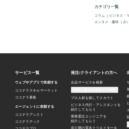
らかじめ受けた刺激に
カテゴリ一覧
判断や行動が影響を受
「前に」という意味の
コラム
｜
ビジネス・
来しており、無意識レ
エンタメ・趣味
｜
占
人々の行動に潜在的な
この場合、自分が好か
んで行動することで、
を持つようになります
自信を持つのは難しい
時に役立つのが「自己
催眠は無意識に働きか
を無意識に刷り込むこ
も自然に理想の自分に
ります。詳細について
ぜひご相談ください。
おります。