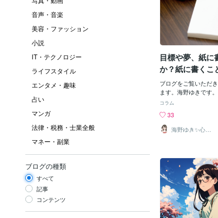
写真・動画
音声・音楽
美容・ファッション
小説
目標や夢、紙に
IT・テクノロジー
か？紙に書くこ
ライフスタイル
ブログをご覧いただき
エンタメ・趣味
ます。海野ゆきです。
占い
や夢、紙に書く派です
コラム
ミング効果について書
マンガ
33
います！プライミング
法律・税務・士業全般
の処理によって、後続
海野ゆき✨心理
カウンセラー
響を受けること」はっ
マネー・副業
ね( ﾟДﾟ)例えば午
見たとします。お昼の
し
ブログの種類
た。・・・・・・・・
すべて
午前中にかつ丼を見た
ランチをかつ丼にした
記事
が影響を受け
コンテンツ
た・・・・・・・・・
これって無意識のうち