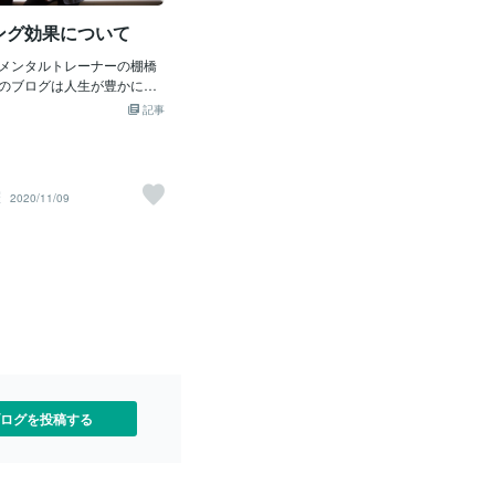
プライミング効果」と呼び
反対方向を向いているので、逆方向へ引
ング効果について
同上）人はたくさんの知識
っ張り合って自分が動けなくなっている
ていて、その場に必要なカ
んですよね。そりゃ、ストレスを感じて
メンタルトレーナーの棚橋
っ張り出して対応していま
当然です。２．やる気がわくのを待つと
のブログは人生が豊かにな
休日の知識・概念・気分が
やる気を逃す仕事や学校の授業のよう
に発信しています。役に立
中で過ごしています。でも
記事
に、やるべき時間が決まっている場合
なと思っていただけたら嬉
ダーを見て、「ああ、明日
は、その時間になればやらざるを得ませ
。プライミング効果につい
仕事だ、学校だ」と思って
ん。だからある意味「時間」が自分の背
ミング効果って何？どんな
休日」モードの中にあるの
中を押してくれます。しかし、それ以外
果なの？まとめプライミン
つわる概念や気分は活性化
の「やるべきこと」にやる気がわかず困
羅
2020/11/09
？社会心理学や行動経済学
わけです。だから「仕事」
っている時はどうなるでしょう。例えば
く知られている効果です。
すんなり受け容れられな
時間外でやる勉強、運動、家事、人付き
効果とはあらかじめ果物の
感に疲れて、「月曜日なん
合い。いつかはやらなきゃいけないけれ
連想ゲームをすると「赤」
と思ってしまうんですね。
ど、今じゃなくてもいいかもしれない。
」や「りんご」などを連想
ード」をスムーズに活性化
もっと言うと「今はやりたくない」んで
ように、先行する刺激（プ
プライミングの仕組みを使
すよね。その理由の一つが「やる気が出
に続く刺激に影響を与える
続」＝「仕事（休み明けに
ない」なのです。だから「やる気がわけ
プライミング効果と言いま
を活性化させるような刺激
ばやる」と、自分を準備段階だとみな
ァストフードの看板をよく
グ）が必要です。どんな刺
す。しかし、待機していればどこからか
トランなどで待つことを嫌
によって、ストレスや次週
じんわり沸いてくるものでしょうか。や
る。偽ブランドのサングラ
過ごし方にも影響してくる
る気がわくまでの待機時間に、漫画を読
ログを投稿する
いる人は仕事で嘘をつく頻
えばいきなりパソコンを開
み始めてしまったら、自分の関心はそち
べる量は料理が乗せてある
を作り出そうとした場合。
らへ移ってしまいます。マンガに熱中し
に左右される。といった具
ている
場合も情報あるいは刺激が