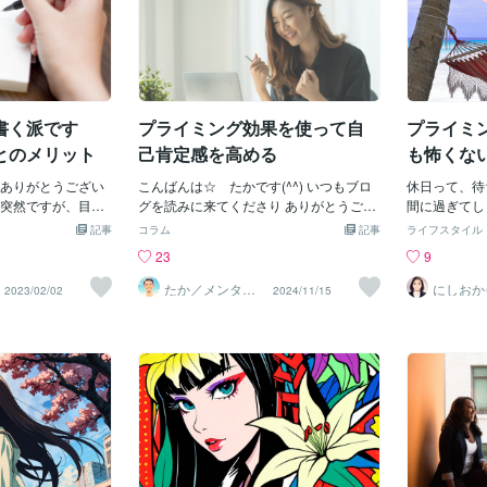
書く派です
プライミング効果を使って自
プライミ
とのメリット
己肯定感を高める
も怖くな
ありがとうござい
こんばんは☆ たかです(^^) いつもブロ
休日って、待
突然ですが、目標
グを読みに来てくださり ありがとうござ
間に過ぎてし
か？今日はプライ
います♪ 学び、経験、実践の中から 試し
にもなると、
記事
コラム
記事
ライフスタイル
いていきたいと思
たこと 身につけたこと 感じたことなどを
て、しかもそ
23
9
とは、「先行刺激
必要な方にお届けできたら いいなと思っ
ことが思いつ
刺激の処理が 影
て書いています🍀 最後まで読んでもらえ
を想像すると
たか／メンタル
にしおか
2023/02/02
2024/11/15
パートナー
パワメン
？って感じですよ
ると 嬉しいです😌 ＊ 今日は『プライミ
すが、とはい
ンセラー
前中に、かつ丼の映像を
ング効果を使って自己肯定感を高める』
うもの。避け
ランチをかつ丼に
というテーマで書いていきます。【プラ
ちを無理なく
イミング効果】とは 先行する情報が、後
エさんシンド
・・・・・・・・・・・・・・・・・・・・・
の行動や認知に 無意識に影響を与える心
１．プライミ
→先行刺激お昼の
理学的現象です 私たちが何気なく 見たり
とは、事前に
→後続刺激の処理
聞いたりする言葉が 思考や行動の選択に
で、特定の知
影響を及ぼす と言われています プライミ
（「社会心理
・・・・・・・・・・・・・・・・・・・・
ング効果を活用し 意識的にポジティブな
してプライミ
に後の行動に影響
言葉を使うことでより前向きな行動や思
識や概念など