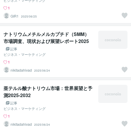
2025
ビジネス・マーケティング
1
GIR1
2025/06/25
ナトリウムメチルメルカプチド（SMM）
市場調査、現状および展望レポート2025
記事
ビジネス・マーケティング
1
nikitadahivad
2025/06/24
亜テルル酸ナトリウム市場：世界展望と予
測2025-2032
記事
ビジネス・マーケティング
1
nikitadahivad
2025/06/24