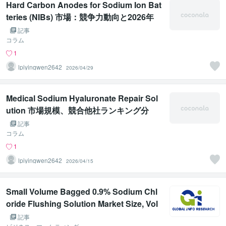
Hard Carbon Anodes for Sodium Ion Bat
teries (NIBs) 市場：競争力動向と2026年
までの世界展望
記事
コラム
1
lpiyingwen2642
2026/04/29
Medical Sodium Hyaluronate Repair Sol
ution 市場規模、競合他社ランキング分
析、市場動向予測レポート 2026-2032
記事
コラム
1
lpiyingwen2642
2026/04/15
Small Volume Bagged 0.9% Sodium Chl
oride Flushing Solution Market Size, Vol
ume, Revenue, Trends Analysis Report
記事