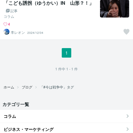
「こども誘拐（ゆうかい）IN 山形？！」
記事
コラム
4
李レオン
2024/12/04
1
1
件中
1 - 1
件
ホーム
ブログ
「#今は戦争中」タグ
カテゴリ一覧
コラム
ビジネス・マーケティング