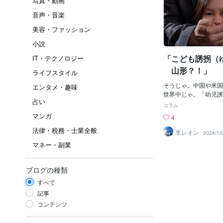
写真・動画
音声・音楽
美容・ファッション
小説
「こども誘拐（ゆ
IT・テクノロジー
山形？！」
ライフスタイル
そうじゃ。中国や米国
エンタメ・趣味
世界中じゃ。「幼児誘
占い
買」とかって「日本以
コラム
ょ？！って思っている
マンガ
4
もう前から「日本国内
法律・税務・士業全般
ちょい前に「中国人女
李レオン
2024/12
誘拐しようとして失敗
マネー・副業
れたけど、もしあれが
ら、おそらくその「小
「箱詰め？」にされ、
ブログの種類
の梱包方法で、中国に
すべて
う）され、後は、どこ
か？」もしくは「殺害
記事
出される？」かしたか
コンテンツ
う「性奴隷（せいどれ
り、「使用済みのあと