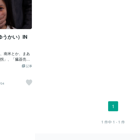
うかい）IN
、南米とか、まあ
拐」、「臓器売
外」のお話でし
記事
アナタっ！・・・
で発生中」じゃ！
」が「小学生」を
/04
し、警察に逮捕さ
「成功」していた
学生女子」は、
船便か航空便か他
1
搬入（はんにゅ
かに「売られる
され、臓器を取り
1
件中
1 - 1
件
もしれんぞよ。そ
い）」にされた
に内蔵解体」され