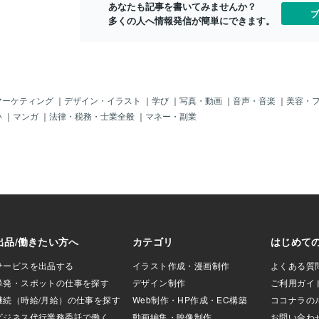
あなたも記事を書いてみませんか？
たたない。（；；
ブ
多くの人へ情報発信が簡単にできます。
まるで親子」を装
渡航可能」かもし
だと「偽造パスポ
国」もできそうじ
親の様に演技」し
では「大のオト
される」というの
マーケティング
｜
デザイン・イラスト
｜
学び
｜
写真・動画
｜
音声・音楽
｜
美容・
う、「強引に数名
い
｜
マンガ
｜
法律・税務・士業全般
｜
マネー・副業
）」なんて「毎日
りもあまり「気に
ゃ。だからそれが
をターゲットにし
それは「ビッグビ
のじゃ！・・・・
子供」は「高
「誘拐犯」からす
対効果？」が高い
。悲しいけどそう
売れる」というの
れんぞよ。「日本
い教養と信頼性」
が知っている事実