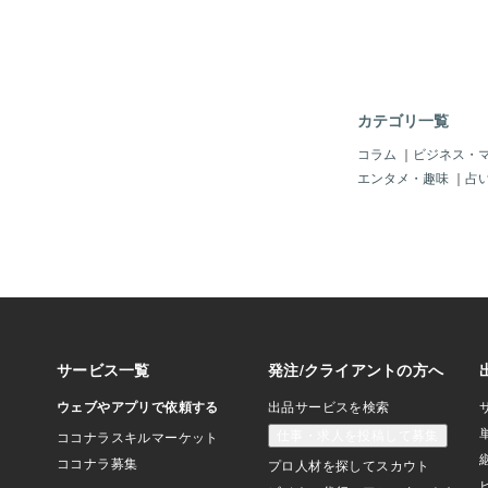
るという事件は、後を
もしや「空港」でも「
い、「脅して、海外に
れん。「小学生以下」
ート」で、「一緒に出
ゃ。まるで、「犯人が
カテゴリ一覧
てじゃ。（＾＾；中国
ナ」が無理やり「誘拐
コラム
｜
ビジネス・
は普通の風景じゃ。そ
エンタメ・趣味
｜
占
で、一人を拉致（らち
の光景？！」じゃ。周
しない風？」のようじ
もし「日本人の子供」
てきたら・・・もう、
ジネス」になっている
そうじゃ。「日本人の
値？」なのじゃから、
れば、もっとも「費用
のが「日本」なのじゃ
じゃ。「日本人は高く
は「世界共通」かも知
食を食べ、日本人の高
って、もう「世界中」
じゃ。どこの誰