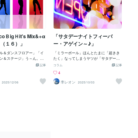
oＢigＨit's Mix&+α
「サタデーナイトフィーバ
♪（１６）」
ー・アゲイン～♪」
ル＆ダンスフロアー」「イ
「ミラーボール」ほんとたまに「超きき
ン＆ステージ」う～ん。デ
たく」なってしまうヤツが「サタデーナ
。これは、今から期待で
イトフィーバー」じゃ。なぜかというと
記事
コラム
記事
ンザビート」じゃ。＾＾も
ボク自身が「デイスコ・ダンサー」じゃ
4
かなぁ～？って思っていた
ったからじゃ。フフフ。だから「東京」
しどうしても聴きたくなる
での思い出は、とっても貴重で多いの。
李レオン
2025/12/06
2025/10/03
コ＆ファンキー＆ヒップホ
わかりる？だからねぇ～、あの「小池百
やっぱ、最高じゃ。最近の
合子？」だったっけ？今の「東京都知
移民問題」っていうのもち
事？」とかっていう役職のヤツじゃ。ヤ
案件じゃけど、ヤツラの
ツはボクが「大好きで、とっても大切な
や「音感」や「リズム感」
思い出のある東京をメチャクチャ」にし
わない面もあるかも知れん
ているのが許せないの。いいですか？
本には「演歌」や「フォー
「小池百合子（本名なの？通名な
るので、負けないよ。ヘ
の？）」は、あの「築地（つきじ）」と
盆踊り」という「最終兵
いう「江戸文化の中心点？」ともいえる
じゃ。どや？こわいやろ？
場所（魚河岸）を抹殺したのじゃ。（今