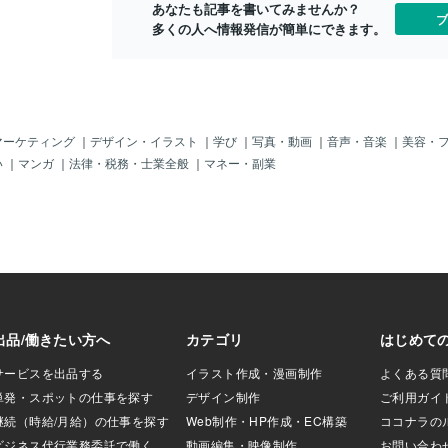
あなたも記事を書いてみませんか？
それに、「曲」が
長（１７７センチ）が「１８７センチ
フフフ。さて
ブ
多くの人へ情報発信が簡単にできます。
？彼女の「声質」
位」になって「超背高ノッポ」になった
サタデーだか
ッタリの曲を選曲
のじゃ。しかしあまりに「厚底」じゃっ
だせ～まし。
んとに今でも「ノ
たので、よく「足カックン」となったの
イじゃん」と
何度聞いても「ア
じゃ。そう「足首」をよく「捻挫（ねん
ので、ボクも
「なんだか、奈々
ざ）」したぞよ。＾＾；フフフ。うぉ～
にダンシング
になる？」と感じ
っ！（＾＾；ヤメてぇ～！でもこの「ス
＾；this time i
か？わかりる？？
リーデグリーズ」は今でももちろん「ダ
usics.there ar
マーケティング
｜
デザイン・イラスト
｜
学び
｜
写真・動画
｜
音声・音楽
｜
美容・
瞳」と「エンジェ
イスキ」ですっ！（＾＾；その中でも
do u know the
い
｜
マンガ
｜
法律・税務・士業全般
｜
マネー・副業
ぷしと堪能（たん
「だいたい向かって右側の（バレリ
o much old on
。i want to i
ー）」が大好きじゃった。超カワイイも
sounds.i beli
kadaagain.she is ve
ん。（ちょいオチャメじゃったよ）「ボ
n great hits 
.i love her existanc
ーカルの（シエラ）はちょい大人風」じ
[disco nights
tmosphere for me.al
ゃったし～「だいたい左側の（フェイエ
ty[do me righ
lease listen to her
ット）は、クールビューテイ」じゃった
derness heart.hehe
しねぇ～。当時「中学生」じゃもん。一
番ピッタシなのは、やっぱ「バレリー」
じゃったね。（何度も言うが、愛媛／今
治のゆるキャラのバリイさんではナイ！
ホホホ）＾＾さて、日本とはとてもゆか
りのアル彼女達じゃけど、まぁ聴いてみ
てっ！イイぞよ。では、どうぞ。＾＾i sh
all introduce three d