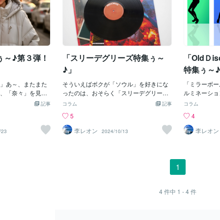
ぅ～♪第３弾！
「スリーデグリーズ特集ぅ～
「OldＤisc
♪」
特集ぅ～
」あ～、またまた
そういえばボクが「ソウル」を好きにな
「ミラーボー
、「奈々」を見た
ったのは、おそらく「スリーデグリー
ルミネーショ
。そういえば、あ
ズ」が出演していた「ソウルトレイン」
リシャスじゃ
記事
コラム
記事
コラム
か「高校」じゃっ
を観てからじゃ。当時は中学生じゃも
「ハートがオ
5
4
て、「アイドル」
ん。＾＾；大興奮じゃった。あれは「深
う聞き飽きた
ん。まあ「ソウル
夜番組」であったと思うけど、「ライン
けど、やっぱ
李レオン
李レオン
/23
2024/10/13
イスコダンス」も
ダンス」を最初に観てこれは「超驚い
の。「デイス
れに「フォークソ
た」のじゃ。「へぇ～、世界にはこんな
ップ」等って
ップス」も大好き
カッコイイダンサーがいっぱいいるんじ
「アフリカ系
々」はあの頃のア
ゃね～♪」というヤツじゃ。だからすぐ
ょっとヤバイ
1
男性の大好きな歌
に「マネ」したよ。そう「デイスコダン
「身体能力」
であったかもじ
ス」じゃ。おそらく「洋服もちょいマ
にはちとかな
っと「マイナー路
ネ？」したかもしれんね。「ベルボトム
ね。まあ、日
4
件中
1 - 4
件
し「超このみの歌
＝パンタロン＝ラッパズボン？」という
ク」や色々あ
わけではなかった
名の「パンツ」に「超厚底のブーツ（約
イ！日本は「
ぱし、「ずば抜け
１０センチ位）」をはいていたので、身
器」があるの