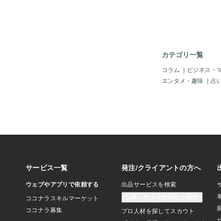
てかわいい」じゃん。
イイっ！！そうでしょ
とか「雰囲気」等にピ
したのじゃろうて。ほ
リノリ」のボクじゃ。
キナイ」ぜよ。それと
カテゴリ一覧
の歌声をきくと、元気
るけどね。どうじゃろ
コラム
｜
ビジネス・
さて、その「キレイな
エンタメ・趣味
｜
占
ル」の「化身」をたっ
のう）くださいまし。フフフ
ntroduce with nana o
ry pretty and cute face
e.she has specially a
most same age for us.p
voice and feel herten
he「ひと