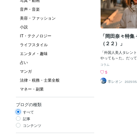
写真・動画
音声・音楽
美容・ファッション
小説
「岡田奈々特集
IT・テクノロジー
（２２）」
ライフスタイル
「外国人美人タレント
エンタメ・趣味
やっても～た。だって
占い
いって、思ったのじゃ
コラム
の頃はボクも「中学」
マンガ
5
たのよ。もう楽しみっ
法律・税務・士業全般
くらいじゃったかしら
李レオン
2025/05
トレイン」とかの「デ
マネー・副業
よかったけど、あ、そ
ング」やら「日本のポ
じゃったね。＾＾「奈
ブログの種類
イドルでやっぱ日本人
すべて
手の「ナンバーワン」
ゃ。まあ、ボクはちょ
記事
線」であったので、少
コンテンツ
手＝岡田奈々」という
けど、でもね～、やっ