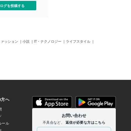
では、今日は土曜日じゃ。
では、工場街の名称である豊洲に変更じ
ログを投稿する
ら、今日は踊りまくってく
ゃ。まったく風情（ふぜい）がない。）
ボクがちょっと「これはイ
まあ、あの「築地」の一件もあるけど、
いうヤツをバンバンいれた
他にもいっぱい「小池」のやった「悪
楽しみなのじゃ。さあ一緒
事」は山ほどあるの。アイツは「東京」
ぅ～♪では、どうぞ。＾
だけでなく「日本」そのものを「破壊」
 collected 70's 80's disco m
しようとしているのじゃ。「超悪党」じ
e big hit disco musics a lot.
ゃ！！やっぱし「石原慎太郎都知事」の
ファッション
｜
小説
｜
IT・テクノロジー
｜
ライフスタイル
｜
re disco musics?they are s
ころが、とってもなつかしく、また「頼
e, but u willso excite such
りがい」のあるヤツじゃった。彼は正真
eve it much.here we go!liste
正銘「純日本人」だよね。「靖国神社」
disco sounds withme.hehehe
ももちろん「参拝」しているぞよ。当た
] BY GQ[here i am] BY Dynas
り前です。東京都知事でもあったし、
t] BY Dynast
「昭和の男」ならもちろん行くよ！まあ
でも、ボクも最近知ったけど「２礼２拍
手１礼」っていうのは「朝鮮式？」だっ
てね？！正しくは、「３礼３拍手１拝」
ときいたよ。そう、今は亡き「細川医
師」じゃ。彼の遺言と一緒じゃ。いいこ
とを聞いたよ。だからボクも今後は「日
本式」の「３礼３拍手１拝」に変えて、
「本式の日本式お祈り」をしようと思う
ぜよ。ねぇ。あ、「サタデーナイトフィ
ーバー」じゃ