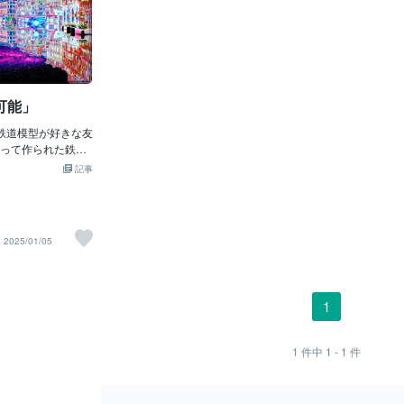
可能」
鉄道模型が好きな友
って作られた鉄道
てもらい俺はこの
記事
！°˖☆◝(⁰▿⁰)◜☆
好きでカタログをわ
て読み続け欲しい
算していつか買お
2025/01/05
してお正月の親戚
を色々な人から貰
たから帰り銀座に寄
トを購入するその
1
鉄道模型の最高の
えたら大きさが12
理な壮大なレイア
1
件中
1 - 1
件
当時住んでた三郷
キッチンとリビングと
1つの部屋しか無く