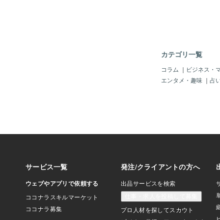
俺が考えたレイアウト
なかったこの時俺は絶
げると天井裏を使えば
型のコースを作れるん
母親に天胴裏使いたい
と母親は「団地の天井
カテゴリ一覧
イン設備がぎっしりだ
う事できないよ」と言
コラム
｜
ビジネス・
マ計画がとん挫した(´･д
エンタメ・趣味
｜
占
＝〓＝〓＝〓＝〓＝〓
撃】ある日俺がリビン
げレールを繋いで電車
時飼ってた犬のジョン
を倒してしまった！ど
さい物が動くと遊び道
俺が線路に戻し走らせ
ワンと吠えながらスグ倒
(((ﾟдﾟ; )))ﾜﾜﾜﾜ
屋に行きドアを閉めて
るとジョンに鉄道模型
ド