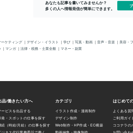
なんてとても作れ
あなたも記事を書いてみませんか？
ブ
望して天井を見上
多くの人へ情報発信が簡単にできます。
俺が考えた鉄道模
じゃないかと感じ
と言ってみるする
裏なんてライフラ
から部屋として使
い俺の夢のジオラ
マーケティング
｜
デザイン・イラスト
｜
学び
｜
写真・動画
｜
音声・音楽
｜
美容・
･`)ｼｮﾎﾞｰﾝ〓＝〓
い
｜
マンガ
｜
法律・税務・士業全般
｜
マネー・副業
＝〓＝〓【犬の攻
グで鉄道模型を広
を走らせてたら当
が走ってきて電車
うやらジョンは小
具と思ってる様で
るとまた来てワン
してしまうｱﾜﾜﾜﾜ
ｯ仕方ないので俺は自分の部
鉄道模型で遊んで
の音を察知されて