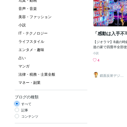
写真・動画
音声・音楽
美容・ファッション
小説
「感動は入手不
IT・テクノロジー
ライフスタイル
【ジオラマ】8歳の時
達の家で四畳半全部使
エンタメ・趣味
模型のジオラマを見せ
小説
時猛烈に感動してしまった
占い
4
˖°俺も鉄道模型が大
マンガ
ざわざ本屋で取り寄せ
物を選び購入金額を計
法律・税務・士業全般
鏡面反射デジタ
うとワクワクしてたそ
ルアート製作所
マネー・副業
（鈴木穣）
回りしたときにお年玉
い合計で1万円に達し
り小さな鉄道模型セッ
ブログの種類
後ジオラマを作るため
コースレイアウトを考
すべて
畳位の部屋が無いと無
記事
ウトを考えてしまった
コンテンツ
団地は3LDKの所で
六畳部屋2つと四畳半