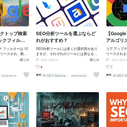
デスクトップ検索
SEO分析ツールを選ぶならど
【Googl
ックフィルタ
れがおすすめ？
アルゴリ
た。
ク フィルターは 12
SEO分析ツールには多くの選択肢があり
コア アップデ
リースされ、数か
ますが、それぞれのツールには異なる強
リースされます
て現在はデスクト
みがあります。以下にいくつかのおすす
コア アップ
記事
IT・テクノロジー
記事
IT・テクノロジ
うになりました。
めツールを紹介します。 1. Google Analy
広範なコア 
8
7
デスクトップ検索結果に
tics 特徴: 無料で使える強力なアクセス解
され始めました
ィルター機能を展
析ツール。サイトのトラフィック、ユー
コア アップ
AI SEO Specialis
AI SEO S
2023/05/14
2024/06/26
t
t
ピック フィルタ
ザー行動、コンバージョン率などを詳細
ogle の検索担
めてモバイル検索に
に分析できます。利点: Google製品との
が発表し、来月
Google はこれを
連携がスムーズで、初心者にも使いやす
アップデート
全に導入していま
い。2. Google Search Console 特徴: Go
した。 これまで
ものか。これは、
ogle検索におけるサイトのパフォーマン
アルゴリズム
した新しいフィル
スを監視、分析するためのツール。利点:
とにリリース
リーンショットで
インデックスステータス、検索クエリ、
アップデートで
れらの「トピック
クロールエラーなど、SEOに必要な情報
アップデート
 フィルターでフィ
を無料で提供。 3. SEMrush 特徴: オール
た。それまでは、
うになります。20
インワンのマーケティングツール。キー
われた2020