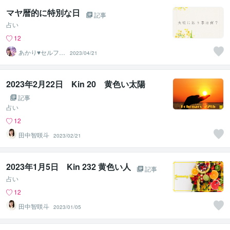
マヤ暦的に特別な日
記事
占い
12
あかり♥セルフラ
2023/04/21
ブ 自分を愛す
るサポート
2023年2月22日 Kin 20 黄色い太陽
記事
占い
12
田中智咲斗
2023/02/21
2023年1月5日 Kin 232 黄色い人
記事
占い
12
田中智咲斗
2023/01/05