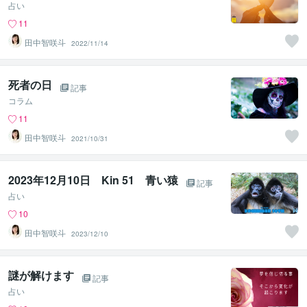
占い
11
田中智咲斗
2022/11/14
死者の日
記事
コラム
11
田中智咲斗
2021/10/31
2023年12月10日 Kin 51 青い猿
記事
占い
10
田中智咲斗
2023/12/10
謎が解けます
記事
占い