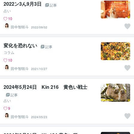
2022ン3ん9月3日
記事
占い
10
田中智咲斗
2022/09/02
変化を恐れない
記事
コラム
10
田中智咲斗
2021/10/27
2024年5月24日 Kin 216 黄色い戦士
記事
占い
9
田中智咲斗
2024/05/23