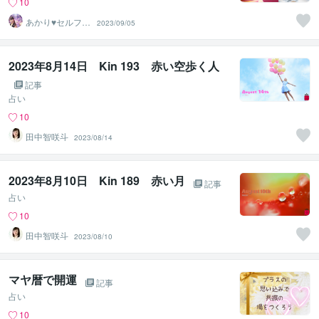
10
あかり♥セルフラ
2023/09/05
ブ 自分を愛す
るサポート
2023年8月14日 Kin 193 赤い空歩く人
記事
占い
10
田中智咲斗
2023/08/14
2023年8月10日 Kin 189 赤い月
記事
占い
10
田中智咲斗
2023/08/10
マヤ暦で開運
記事
占い
10