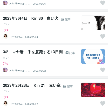
あかり♥セルフラ
2023/03/06
ブ 自分を愛す
るサポート
2023年3月4日 Kin 30 白い犬
記事
占い
9
田中智咲斗
2023/03/04
3/2 マヤ暦 手を意識する13日間
記事
占い
9
あかり♥セルフラ
2023/03/02
ブ 自分を愛す
るサポート
2023年2月23日 Kin 21 赤い竜
記事
占い
9
田中智咲斗
2023/02/23