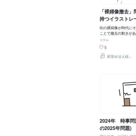
発表。報道対応。この
足させる議員連盟だと
い。一方で、8室の火
交や皇室、安全保障な
「裸婦像撤去」
いる火種を示す。火災
題を議論するとされて
件。軍事緊張。
見れば、普通の政策勉
持つイラストレ
えます。ただし、気に
で考えてみた
師として米国のグラス
街の裸婦像が時代にそ
定だという点です。米
ことで撤去の動きがあ
自体が悪いという話で
25/8/18、読売新聞
コラム
本にとって日米関係は
偉人の像が建てられて
5
保障や外交を語るうえ
後、裸婦像に置き換わ
を抜きにすることはで
う。 ところが、今で
果実＠法人様実
績多数のイラス
今回はタイミングが気
「見ていて恥ずかしく
トレーター
時期に、高市首相は改
上がっているとのこと
合区解消と緊急事態条
は、公共空間に裸婦像
する考えを示していま
いいとも悪いとも何と
で並んでいるのは、高
りませんでしたが、実
会。米国大使。安全保
のような声が上がって
態条項。この言葉たち
は、切実な問題ではな
見えたもの国力研究会
に挙がっている像は、
を見ると、表向きには
まったく興味ありませ
を強くする、日本を安
に改めて見てみると、
板が出やすいように見
ですね……。 私は日
2024年 時事問
「国力研究会」という
いていますが、何らか
合っています。けれど
女の裸」を描く、とい
の2025年問題)
ョンとして理解しがた