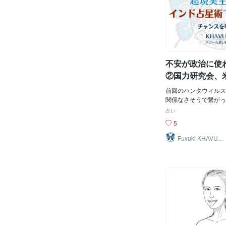
論点整理といった出方
星は、情報、言葉、発
報の中身そのものと同
数字、データ、報道、
したか、誰が止めたか
つまり今週は、政府発
かが争点になりやすい。
理、会見、文書、制度
物流・港湾・海運ここ
になりやすい。ただ、
4/17は、事故という
穏やかだ。問題は、同
不安が政治に使
遅延・一部不具合・現
常に強いこと。8室は
た問題、突然の露呈、
②国力研究会、
で進んでいたものを示
急事態条項をホ
の火星。火星は自分の
前回のハンタウィルス
読む
火星は、火、事故、軍
関係なさそうで繋がっ
怒り、刃物、爆発、機
構最近、日本国民が経
占い
理を示す。つまり今週
ものがあると直感で感
5
強まる。裏では火種が
回は、その続きとして
は、“説明”と“火種”
国大使、そして緊急事
Fuyuki KHAVUA
RL
週の主役は「10室水
ていきます。この3つ
この週を一言でまとめ
なる政策勉強会や憲法
る。政府は説明する。
い流れが見えてきます
の対象は穏やかなもの
はいろいろな読み方が
起きる。あるいは、す
は細かい配置の説明よ
のが表に出る。その処
体から見える流れを中
組織が説明に追われる
す。国力研究会と米国
える。10室の水星は
と、国力研究会は、麻
を持つ。会見。文書。
が、高市政権の政策を