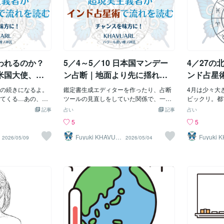
が近い。今日は情
表、文書、会見、
ンまで所属していたチームはどこ？（エ
理解する英語力がありませんので、ブラ
ば何？（『ぐ
くない？」と
じくらい、どう出
制度説明を示す。
ンゼルス） ◎あなたは何問わかりま
ウザアプリで閲覧しての自動翻訳で読み
在、ドジャー
書いていまし
、どこまで出した
表、説明、情報整
したか？
ました。 記事の内容は、衛星画像の分析
っている「都
にかけて、 
3. 交通・通信・
、報道対応が中心
や当局者への聞き取りによるイラン戦争
リタンズ」か
い形で現実化
も昨日より強い。
それだけならまだ
の調査報道です。 米国の他大手紙とテレ
チームはどこ
ハンタウイル
より詰まり・停止・
時に8室の火星が非
ビ局からの引用報道も含まれており、そ
ク・メッツ〉
事態条項を含
われるのか？
5／4～5／10 日本国マンデー
4／27の
場のバタつきが
、事故、危機、隠れ
れらも日本国内との情報格差を感じさせ
で死亡してい
傷動画疑惑。
死傷、災害、裏側
ます。 例えば、バーレーンの海軍基地は
戒。 ひとつ
米国大使、緊
ン占断｜地面より先に揺れる
ンド占星
す。そこに牡羊座
被害甚大で、第5艦隊司令部は米本土フロ
す。 けれど
ロスコープで
のは、制度・生活・情報かも
確認した
星座で力がある。
の続きになるよ。
リダの空軍基地に移転され、艦隊はリモ
鑑定書生成エディターを作ったり、占断
週はこれらが
4月は少々大
しれない
事、攻撃、衝突、
てくる…あの、結
ート運用されている模様です。ちなみ
ツールの見直しをしていた関係で、一日
える週です。
ビックリ。都
械、燃料、危機管
験したアレに近い
に、第7艦隊の司令部は横須賀ですから、
遅れのマンデーン占断です。 やっぱり三
けに、国の判
なってるけれ
記事
占い
記事
占い
は、表では説明が
じたけれど…。今
イラン戦争をアジア地域に置き換えて想
日坊主か……。 ちなみに、今度鑑定書を
問われる とい
星術で分析し
5
5
強い。6月二週目
、国力研究会、米
像してみてください。 在日米軍基地から
新しくする予定で、こんな調子のデザイ
きなテーマ 
僕は4月は壊
の週として読める。今
態条項について見
出撃した航空機や艦艇は無事であって
ンになります。 ※画像は一部です。 レイ
のは、主にこ
られないと占
Fuyuki KHAVUA
Fuyuki 
2026/05/09
2026/05/04
RL
RL
星」と「8室火星」
を並べて見ると、単
も、その司令部がある基地の"damage(被
アウトパターンは幾つもあるのですが、
フが水瓶座側
ら言うと、今
るなら、こうな
論議では終わらな
害)"は"extensive(甚大)"で、米本土基地
文字を入れる場所がずれて、 「モルテン
座側で重く効
地震を強く示
けれど、その説明
。なお、占星術に
へ"relocated(移転)"した、と（ルー語の英
（ChatGPTの名前）、文字がずれてるじ
羊座側で強く
感は強く、生
ではない。何かが
あるため、ここで
単語は記事からの引用）。私は、パトリ
ゃん。そろそろキメないと丸焼きだ
が双子座側に
ような強めの
でに起きていたも
りも、チャート全
オット(PAC-3)やTHAADといったミサイ
な。」 などと言いながら作業していまし
太陽・水星・
回のホロスコ
理として、政府や
心に読んでいきま
ル防衛システムによって、米軍基地はし
た。 モルテンはモルテンで、 「ズラはズ
に詳しくない
が強く、土台
。そんな配置に見
大使報道による
っかりと守られていると思っていまし
レてないズラー、丸焼き回避ズラー🦆
と、 国民の
感じは弱い。
、言葉で整理する力
生氏ら自民党有志
た。ところが、イラン戦争ではそれらの
🔥」 とか言い出したりして、なかなかカ
外交、制度、
全体破綻まで
数字。制度。公式
推進するために発
設備が標的となり、損傷や破壊をされて
オスでした。 さて、一日遅れですが、5
このあたりが
一直線」とは