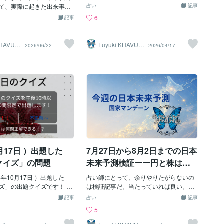
気に3日目。三日坊主で止めておこうかな
道を一周する彗星の名前は
て、実際に起きた出来事と
ます。 世界経済フォーラム(WEF)の報告
占い
記事
ぁ…。国レベルの占いを毎日やるって余
〈ツーチンシャン〉・アト
検証していく。前回記事は
書によると、自然が壊されることで 世界
6
記事
程の大きなことが無い限り動きが見えづ
第7問：副題は「ドナルド・
い情報として説明される。
のGDPの半分（44兆ドル）以上が失わ
らい気がしてきた。そりゃ、毎日ガラっ
り方」。若き日のトランプ
影響が出る。最後は現場の
れ、ネイチャーポジティブ経済をすると
と変わったら大変なこっちゃ。というこ
いて問題となっている映画
して表面化する。また、見
働く人が３億9500万人増えて、 年間10.1
KHAVUA
Fuyuki KHAVUA
2026/06/22
2026/04/17
とで（？）4／17の国家マンデーンの検
RL
何？（『ジ・アプレンティ
トとして、物価、供給、食
兆ドルのお金が動くそうです。 皆さんが
証をしていこう。結論から言うと、4／1
問：神奈川県の知的障碍者施
ー、情報管理、政府説明、
想像しやすい具体例は、 『サントリーの
7は“派手な爆弾”ではなく“制度・支援・文
まゆり園」で入所者19人を
げた。今回は、かなり象徴
天然水』ですね。 サントリーは地下水を
書・手続き”として出た日でした。なの
が確定。障碍者女性との獄
週だったと思う。ただし、
守るために、 天然水工場の周りの自然を
で、見立ての軸自体は外れていないで
した死刑囚と言えば誰？
おきたい。占断が当たっ
守っています。 植林をしたり間伐をした
す。ただし、統一教会やエプスタインで
えまつ・さとし〉） 第9
と単純に騒ぐための検証で
りして、 地面に近いところの植物を増や
分かりやすい決定打が来なかったので、
beの人気チャンネル「令和の
象徴として何を読んだの
し、 それによって昆虫を増やし、 昆虫を
体感としては弱く見えたと思う。（個人
主宰に就任した、「FCチャ
実ではどのような出来事と
エサにする鳥を増やしています。 自然が
的には出て欲しいネタなのです）いちば
取締役と言えば誰？（林尚
。逆に、読みきれなかった
蘇ることで、 半永久的に綺麗な地下水も
ん分かりやすく当たっていたのは、「補
問：日本のプロ野球、阪神タイ
ったのか。そこを確認する
確保できます。 ご不安なこと、
償・支援・制度設計」のラインです。4／
い監督に就任することが決
ある。まず結論6月第3週の
17に日本政府は、米国の関税と中東情勢
月17日 ）出題した
7月27日から8月2日までの日本
B
ではかなり現実と噛み合っ
への対応として、1000億円規模の企業救
したのは、次の4点。・情
クイズ」の問題
未来予測検証ーー円と株は往
済パッケージを打ち出した。これはまさ
道、国民感情が週前半に強
復し、日米協調介入まで起き
に、昨日こちらで書いた「被害者、補
生活基盤、供給、物価、エ
4年10月17日 ）出題した
占い師にとって、余りやりたがらないの
償、清算、支援、制度設計」のど真ん
た。
題が現実ニュースと重なっ
ズ」の出題クイズです！ 第
は検証記事だ。当たっていれば良い。外
中。衝撃的な事件ではなく、支える仕組
線の停電、運転見合わせと
衆院選で参政党から立候補し
していれば、自分の読みの甘さをそのま
記事
占い
記事
みを前に出す日としては、かなり素直に
ンフラと現場負担が出たこ
水圭と「圭・修」のコンビ
ま公開することになる。だからなのか、
5
出ていた。次に当たっていたのは、「文
周辺の疑惑対応が、情報管
元・吉本興業の芸人は誰？
予測は出しても、後から細かく答え合わ
書・制度・決済・手続きが主役」という
、政治不信の象徴として続
ずみ・しゅう〉） 第2問：2
せまで行う占い師さんは、あまり多くな