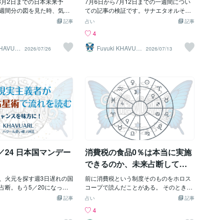
広がっての歩行したり、私
ら8月2日までの日本未来予
7月6日から7月12日までの一週間につい
った能力である場合が多いですが、 E Q
動いた法案
立ち入りが起きています。
週間分の図を見た時、気に
ての記事の検証です。サナエタオルその
は育ち方や生き方によって後天的に身に
倉市が抱える問題〉 人気
月28日夜から29日にかけて
ものより、旧統一教会関連文書、選挙事
記事
占い
記事
つく能力だと言われています。 E Qはリ
ムダンク」の舞台となった
った。交通や通信、設備の
務、連立の損得、黒塗り資料のような
4
ーダーに必要な能力と言われています。
写真撮影のため多くの観光
事故。あるいは自然災害。
「まだ説明されていないもの」が気にな
そのためか、 多くの中高一貫校でも授業
留し渋滞を引き起こしてい
も考えた。ただ、時間を絞
る。そんな話だった。では実際にはどう
KHAVUA
Fuyuki KHAVUA
2026/07/26
2026/07/13
の中に取り入れられています。 ＩＱはコ
RL
、観光客によるごみの投棄
を作り、現実に予定されて
だったのか。結論から言うと、今回はか
ンピューターやAIの方が 遥かに優れてい
ています。 〈北海道美瑛町
照合すると、今週の中心は
なり検証しやすかった。タオルそのもの
ますが、 EQについてはまだまだ人間の
〉 美しい風景の写真を撮
可能性が高くなった。今
が政権を揺らしたわけではない。でも、
方が 優れているとも言えます。 そうする
（私有地）への立ち入りが
く動きそうなのは、円。株
タオルより重いものは確かに出てきた。
と、 しばらくはEQが高い人が重宝され
す。 また、観光客により
価。そして、政府と中央銀
山本太郎さんの代表辞任と政界引退。自
ます。 中学に入学後は E Qを上げる勉強
生したり、生活道路や農道
。FOMCから日銀へ7月28
民と維新の連立の縫い目。議員定数削減
をしてください！ 自分の志望校がどんな
により、生活交通が妨げら
には、アメリカのFOMCが開
法案の先送り。個人情報、労災、防災に
教育を目指しているかをチェックして、
ます。 これらの問題に対し
声明が出るのは、日本時間7
関する法案の動き。株価の高値疲れ。円
それに関連した時事問題はきちんと理解
は以下の対策を発表しまし
時。午前3時30分から議長会
安と介入警戒。台風9号。こう並べると、
しておいてく
が集中する路線バスから鉄道
いて7月30日から31日に
だいぶ重い。タオルどころではない。も
り換えを促進・支援 「手ぶ
政策決定会合が開かれる。3
はや雑巾がけで済む話ではなかった。ま
5／24 日本国マンデー
消費税の食品0％は本当に実施
証
判断と展望レポートが公表さ
ず大きかったのは、山本太郎さんの代表
カから日本へ。二つの中央
辞任と政界引退今回の検証で、もっとも
できるのか、未来占断してみ
断が続く。しかも、その直
象徴的だったのは山本太郎さんの件だと
た
9日23時36分頃に、今週最
、火元を探す週3日遅れの国
思う。前回の記事では、こう書いてい
前に消費税という制度そのものをホロス
迎える。先に占断で出てい
占断。もう5／20になって
た。「それ、今さら速報で扱うこと？」
コープで読んだことがある。 そのときの
から国家レベルで何かが表面
、今回は少し変則的に見
過去の話が突然掘り返される。交通、報
結論は、かなり雑に言えばこうだった。
記事
占い
記事
う動きは、FOMCの結果を
5／19は、すでに起きた出来
道、政治が絡む。本人だけではなく、周
非常に残念ながらこの税は、簡単には消
4
える時間とほぼ重なってい
照合。5／20〜5／24は、
辺や党の体制まで問われる。速報の出方
えない。 しかも、名前や説明や見せ方を