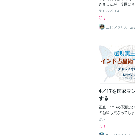
没、上下水道や配管の
きましたが、今回はそ
だけでなく、古くなっ
うが・・・という意見
ライフスタイル
の変化に耐えられなく
個人の意見なので、そ
7
る。月初の災害占断を
が悪いという意見では
見るそうそう、月初に
は政治と時事です。(
エビグラたん
20
断では、・7月20日〜
わないし自分自身も書
日前後この二つを、特
思ったりするんですが
して挙げていた。今回
えるとハマってあらぬ
め、一日ごとの図に日
う危険が他のコンテン
日夕方から26日朝ま
い・・・。そうなった
みで確認した。すると
多いか・・・でハマっ
で拾えていなかった別
もリターン（メリット）が
た。それが、7月25日
リスクのわりに難しい
ある。月初に出した2
て基本参加したり何か
消えたわけではない。
持つべきというか持っ
水、地面、海域、地下
い（税金関連など特に
4／17を国家マ
日未明は、交通、電力
的に発信することを悪
備事故。29
早計ですが、それで貴
する
に（経済精神両面）な
ω・)/簡単に意見を
正直、4/16の予測は
やりたくなるんですが
の願望も混ざってしま
タを持っていないので
弱くなった感じがある
占い
ほうがいい素材だと思
直して、4/17を改め
6
内が政治家だったとか
4/17は、ざっくり言
良い武器（個性）だと
気が切り替わる日とい