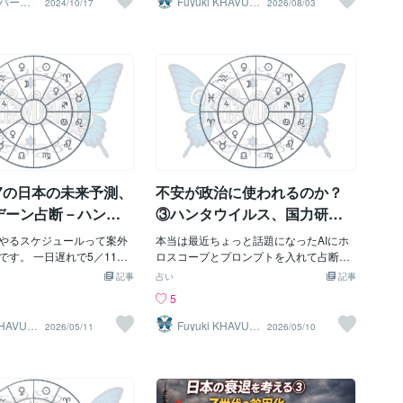
バーか
Fuyuki KHAVUA
2024/10/17
2026/08/03
部分。4/17には、サウジ向け日本輸出で
1分から
RL
で、読みとして難しかった
間宜行のANN0」に出演する
い。そして過ぎたことは忘れられてしま
》
人民元決済を使えるようになったという
長の死亡である。これは
た、元「NEWS」のメンバ
うせいか、残念ながら予測記事ほど人気
報道も出ていて、これも完全に“派手な事
「公務」「地方行政」「責
？（手越祐也） 第3問：今
がない。それでも、検証しなければ、占
件”より“書類と仕組みが動く”タイプのニ
いう象徴とは重なる。ただ
024年で最大に見える「スー
いが実際にどこまで役に立つのか分から
ュース。昨日の読みで言った「隠れてい
に関する出来事を、あとか
です。この10月の満月を、
ない。ということで、今回もあえてやる
たものが表に出る」より「誰かが整理し
断に回収するのは危険だ。
「何ムーン」と呼んでい
のです。前回の予測ページはコレ。円と
なければいけない形で表に出る」のう
城県下妻市の須藤豊次市長
ーズ・ムーン） 第4問：ネ
株は往復し、日米協調介入まで起きた7月
ち、4/17はかなり後者寄りでした。一方
るのが見つかり、警察は自
イズではないか？」という
27日から8月2日までの日本未来予測で
で、統一教会問題は、少なくとも4/18 0
あるとみて調べているとさ
れて法的措置を実行するこ
は、最も大きく動くものとして、円。株
0:28 JSTまでに確認した範囲では、4/17
こで僕が書けるのは、死因
、セクシー女優と言えば
価。金利。物価。政府と中央銀行への評
に見出し級の新展開は見え
ではない。この週に「地方
な） 第5問：「M-1グランプ
価。この五つを挙げた。7月28日夜から2
17の日本の未来予測、
不安が政治に使われるのか？
」「就任直後の重圧」「公
予選で3回戦進出を決めた、4
9日にかけては、交通、通信、設備の障
見えない負担」という
といえば何？（ふぉ～ゆ
害、大きな事故、自然災害も考えた。し
デーン占断－ハンタ
③ハンタウイルス、国力研究
：先ごろ放送されたTBSテレ
かし、時間を絞って現実の日程と照合し
、政治不信、緊急事
会、緊急事態条項――不安ニ
日」では大暴れし、この度
やるスケジュールって案外
た結果、災害より金融市場が中心になる
本当は最近ちょっと話題になったAIにホ
同じ空気に乗る週
ュースの先に何が動くのか
選挙の日」ではスペシャル
です。 一日遅れで5／11～
と判断した。その後、7月28日に令和8年
ロスコープとプロンプトを入れて占断す
ーを務めることが決まった
１日は過去だけれど。 占断
熊本地震が発生。この時点では、金融へ
るお話をしたかったのだけれど、時事問
記事
占い
記事
言えば誰？（太田光） 第7
 不安ニュースの先で、国は
読みを寄せすぎて国土災害を落としたと
題の続きです。 前回、前々回と、ハンタ
5
「ナンパ旅行」をネット上
としているのか 前回、5／
検証した。ところが、一週間を最後まで
ウイルス報道、国力研究会、米国大使、
になり、代表が謝罪に追い
の日本国マンデーンでは、 「地
見届けると、円と株価も大きく往復し、
緊急事態条項について書いてきた。最初
KHAVUA
Fuyuki KHAVUA
2026/05/11
2026/05/10
RL
本の「ナンパ師軍団」の名
れるのは、制度・生活・情
予測に残していた為替介入まで実際に行
は、いくつかのニュースが同じ時期に並
？（スタナン一家） 第8
い」 というテーマで見まし
われた。金融を選んだこと自体が間違い
んだことへの違和感だった。 感染症のニ
作者の中川李枝子さんが亡く
前回の記事では、物価、税
だったわけではない。金融が出るなら災
ュース。 SNSで拡散されるワクチン関連
とが今日わかった、双子の
料、医療費、福祉、給付、
害は出ない。災害が起きたなら金融の読
の画像。 製薬株の反応。 そしてその裏側
躍する絵本シリーズといえ
して「この制度、もうキツ
みは間違いだった。そう二者択一にした
で動く、国力研究会と緊急事態条項を含