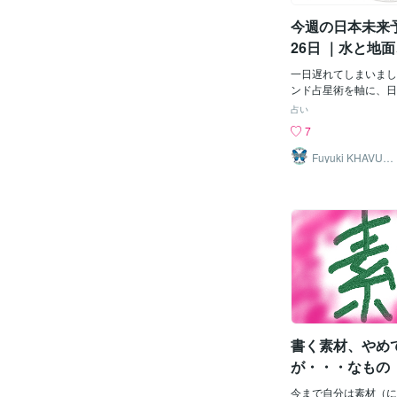
しては目の離せないと
今週の日本未来予
ある方は、暇空茜で検
26日 ｜水と地
機械が止まる
一日遅れてしまいまし
ンド占星術を軸に、日
っていく「今週の日本
占い
みに待っていた奇特な
7
梅雨が明けて急に暑く
気でしょうか？今週、
Fuyuki KHAVUA
RL
は、水が地面を緩める
音を上げること。その
れが止まること。自然
別々に起きるというよ
が次の異常を呼ぶ。そ
たい一週間となる。先
書き占いで地震や豪雨
きるわけではない。エ
占いが何を言おうが、
段からしておく。外れ
て良かった。それくら
書く素材、やめ
でほしい。今週の大き
ら22日は、水、地面
が・・・なもの
設備に注意したい。局
想）
水、河川や側溝、土砂
今まで自分は素材（に