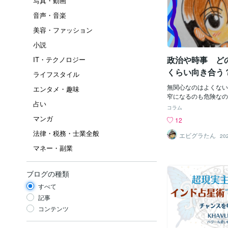
写真・動画
音声・音楽
美容・ファッション
小説
政治や時事 ど
IT・テクノロジー
くらい向き合う
ライフスタイル
無関心なのはよくない
エンタメ・趣味
窄になるのも危険なの
占い
は尽きることないうえ
コラム
定数存在する題材、で
マンガ
12
難しい(;´･ω･)デマ
法律・税務・士業全般
て、専門的な解説する
エビグラたん
20
急にこんなこと書くか
マネー・副業
都の税金の不正追及動
バズり中→それを論評
ューバも再生数増加の
ブログの種類
ておりまして・・・。
すべて
が2桁よくて3桁の人
の問題を取り上げると
記事
画によっては1万再生
コンテンツ
見しました。一部界隈
ってませんが、今後ど