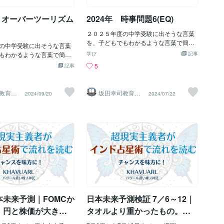
ュースが出る。 それに対して
が絡んでいて、不意打ちの
だと思う。 国力研究会が、ただの国内向
気・メンタル問題の増加20代受給者の約
。 その対応をめぐって、国
、「まだ終わっていないの
け勉強会なら、初回から米国大使である
半数が「障害・傷病」特にうつ・発達障
 オーバーツーリズム
2024年 時事問題6(EQ)
神経のざわつきはかなり出
必要は
害などで働けないケースが増加👉 昔より
り今回は、数字以上に嫌な
「診断されやすくなった」という側面も
２０２５年度の中学受験に出そうな言葉
れとしては出ていたと見て
あり、見えなかった困窮が表面化したと
を、子どもでもわかるような言葉で簡単
、太陽・火星・水星・土星
の中学受験に出そうな言葉
も言えます。② 親が支えられない（氷河
に説明して行きたいと思います。 『E
寄っていて、表で全部が崩れ
もわかるような言葉で簡単
期の影響）親世代が就職氷河期で収入が
学び
記事
Q』とは 『心の知能指数』のことを言い
、見えにくい圧や足元の不
きたいと思います。 オーバ
不安定「実家がセーフティネットになら
5
記事
ます。 自分の感情や相手の感情を理解し
い。これは「大崩れ」とい
とは 観光地に観光客が集ま
ない」👉 これがかなり大きいポイントで
て、 それをうまく取り扱う能力のことを
の安心感がじわっと削られ
地域住民の生活環境や自然環
す。昔は「困ったら実家」が機能してい
言います。 簡単に言うと、 怒らない方が
。ダシャーも金星／月／月
出ることを言います。 200
ましたが、今は親も余裕がない＝即生活
教育研
坂田幸司教育研
2024/09/20
2024/07/22
いい場面では怒らず、 喜んだ方がいい場
究所
そのものは持ちやすい一方
郎内閣総理大臣の時に、 観
保護に直結しやすい。③ 不安定な雇用・
面では喜ぶ。 相手が落ち込んでいる時は
揺れや警戒感は長引きやす
して 『ビジットジャパン』
孤立非正規・短期・低賃金の仕事が多い
励まし、 相手が調子に乗っている時はい
の図は、「すぐ巨大化」と
た。 観光立国担当大臣も任
人間関係や仕事の悩みで孤立しやすい👉
なしながら落ち着かせる。 その場の空気
程度クラスの揺れや余震的
。 その後、 訪日外国人旅行
一度つまずくと立て直しにくい構造。④
を読んでするべきことをし、 最善の結果
て、人の不安を長めに引っ
ンド)が 徐々に増えてきまし
支援制度へのアクセスが進んだ・以前よ
が出るように動く。 これは 家庭教師に1
方に見える。つまり今回の
伴って、 日本各地でオーバー
り生活保護の利用が「見える化」・相談
番必要な能力な気がします。 先生たちは
は、「壊滅級の大地震が来
発生しています。具体的に
や支援につながるケースが増えた👉 25
勉強はできるでしょうから、 ここに実力
みとは違う。でも、体感は
になります。 〈京都市が抱
年前は・水際対策（申請させない）・制
の差が出ている気がします。 一方、 よく
不安を意識させる揺れとし
主要観光地へ向かうバスの
度への心理的ハードルが強く、「本当は
比較されるものに『I Q』があります。
と図に出ていた。なので今
える乗客が集まってしま
困っていた人が表に出ていなかった」可
『I Q』とは 知能検査の数字を数値化した
は、事前の占断を完全に外し
ミナルや車内が大混雑して
能性もあります。■ Z世代は本当に貧困化
ものです。 問題解決能力、 つまり、頭の
本未来予測｜FOMCか
日本未来予測検証 7／6～12｜
、“強めの揺れはあるが、壊
た、大きな手荷物の持ち込
しているのか？ここは重
回転の速さを数値化したものです。 (暗記
”という範
にも支障が起きています。
 円と株価が大きく
タオルより重かったもの。山
力なども含みますが、ここではわかりや
舞妓を無断で写真撮影した
一週間
本太郎引退、連立の縫い目、
すくするために省略します)I Qは生まれ持