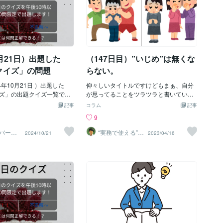
月21日）出題した
（147日目）”いじめ”は無くな
クイズ」の問題
らない。
4年10月21日 ）出題した
仰々しいタイトルですけどもまぁ、自分
ズ」の出題クイズ一覧で
が思ってることをツラツラと書いていこ
アイドルグループ「Snow M
うかと。「いじめ問題」っていつまで経
記事
コラム
記事
バムプロモーション映像が、
っても無くならないですよね。どんなに
9
かもし、公開を停止しまし
痛ましい事件になろうがメディアで取り
題になった映像を使ってい
上げようが何も変わることがないです。
バーか
“実務で使える”改
2024/10/21
2023/04/16
1分から
善パートナー／
ルは何？（『KATANA』）
いじめに対して私が思うことを結論から
》
かめきち
日、福島県いわき市に銅像が
か言うと『いじめる側に９９％の非があ
「柔（やわら）」「真っ赤
る』と言うことです。残り１％の理由に
で知られる「昭和の歌姫」
ついては後ほど書きます。ちなみに私は
（美空ひばり） 第3問：こ
小学生の低学年ごろに”いじめられた経
を務める桑原彰が脱退する
験”と中学生になってから”相手をいじめ
た、人気バンドといえば
た経験”のいずれもあります。なので両者
IMPS） 第4問：中咽頭がん
の視点を踏まえて書いていきます。ま
害に陥っている、お笑いコ
ず”いじめる側”の視点ですがおそらく
ティ」のメンバーと言えば
「子供時代」のそれと「大人になってか