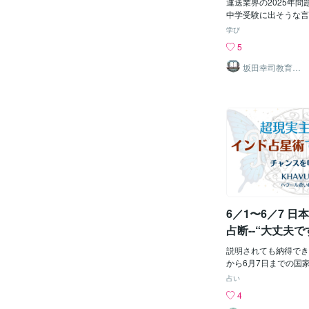
娘がいて溺愛しており
運送業界の2025年
うし、描きたい、と思
中学受験に出そうな言
その裸を描く、となる
わかるような言葉で簡
学び
けで生理的嫌悪、吐き
たいと思います。 中
5
ます。 まして、それ
私たちの生活と身近な
て……。 共有しがた
す。 NHKの「クロ
坂田幸司教育研
究所
側は、「少女の裸」を
取り上げられていました
と主張しているとのこ
でのネットショッピン
く共感しませんが、本
には欠かせない存在に
由なものなので、その
日に配達されるのも当
てもいいとは思います
りました。 そのよう
公共の場に設置される
方改革関連法によって
話は違ってきます。 
されました。 簡単に
象徴」という考え、感
ように残業がてきなく
る日本人の感覚からす
です。 運ぶ物は増え
部の人の価値観でしょ
間が減るわけですから
にそぐわない、とされ
人手不足になります。
6／1〜6／7 
かな、という感じがい
で運べた量の荷物を運
また、 今までのよう
占断--“大丈夫
ります。 さらに、 
ない日本
お給料をあげると、 
説明されても納得でき
りも高くなります。 
から6月7日までの国
いと運送会社の利益が
た。今回は、日本全体
占い
で、運送会社が倒産し
て、首相官邸、国会議
4
ります。 当たり前の
気象庁のチャートも出