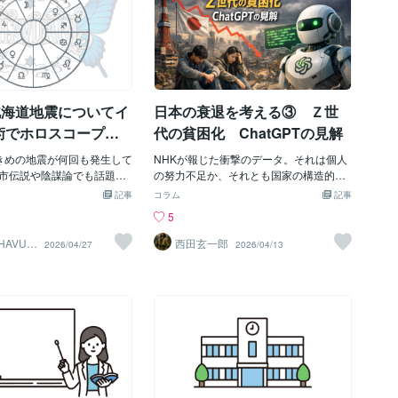
りとぐら』） 第9問：現
いう感覚が出やすい週だと
ことが、今回の読み違いだった。先に総
む改憲の流れ。 ひとつひとつを見れば、
スとリーグ優勝決定戦を争
た。 そして週末から5／11
合判定今回の結果を先にまとめると、・7
別々のニュースに見える。 けれど、並べ
会っ子」を表す「メトロポ
その流れはかなり分かりやす
月28日の強い突発点 ○・熊本地震の発
て見ると、ひとつの空気が浮かび上がっ
ら名前を取った大リーグの
してきたように見えます。
生時刻と場所 ×・自然災害を本命から外
てくる。 それは、 不安が制度変更の燃料
？（メッツ〈ニューヨー
ス報道。 国力研究会。 緊急
した判断 ×・FOMCと日銀の政策金利据
になる空気 だ。 ハンタウイルスそのもの
） 第10問：今日都内の自宅
む改憲の動き。 政治的な中
え置き ○・円相場の大きな往復 ○・為
が、世界的大流行を起こすと断定したい
北海道地震についてイ
日本の衰退を考える③ Ｚ世
るのがわか
 中東情勢と物価高への警
替介入への警戒と実際の介入 ◎・株価
わけではない。 むしろホロスコープで見
ひとつは別々のニュースで
の大きな
る限り、病そのものよりも、情報と不安
術でホロスコープを
代の貧困化 ChatGPTの見解
、マンデーン的に見ると、 今
が先に走る印象が強い。 感染症という言
。
ひとつの線でつながって見
きめの地震が何回も発生して
葉が出た瞬間に、社会の記憶はコロナ禍
NHKが報じた衝撃のデータ。それは個人
 その線とは、 不安をきっか
市伝説や陰謀論でも話題に
へ戻る。 ワクチン。 製薬会社。 政府発
の努力不足か、それとも国家の構造的欠
断・制度・権力のあり方が
どそれとは別で。インド占
表。 医師会。 WHO。 マスメディア。 S
陥か？AIとの対話から見えてきた、2030
記事
コラム
記事
う流れです。 5／11週の大
てみようと思う。そもそも
NSの分断。 同調圧力。 移動制限。 ハン
年代を生き抜くための真実の生存戦略を
5
今回のホロスコープで目立つ
滅的な地震が起こる象徴は見
タウイルス報道は、こうした記憶を一気
綴ります。Ｑ、NHKニュースで２０代の
のあたりです。 ・月とラー
断しておりました。結論か
に呼び戻すニュースとして現れているよ
生活保護受給が25年前よりも約7倍増え
KHAVUA
西田玄一郎
2026/04/27
2026/04/13
で重なる ・土星と火星が魚
回の図はやはり壊滅級の大
うに見える。 そして、その同じ時期に出
ているという理由について。ℤ世代も貧
いている ・太陽と水星が牡
してはいない。ただし、体
てきたのが、国力研究会だった。 麻生氏
困化しているのでしょうか。A、結論か
出る ・金星が牡牛座、木星
活の安心感を一気に揺らす
ら自民党有志による国力研究会は、高市
ら言うと、「20代の生活保護が7倍＝Z世
ある ・週の後半にかけて、
揺れは十分に出ていた。今
政権の政策推進を支える議員連盟として
代が一気に怠けた」ではなく、構造的な
月が牡牛座側へ移る 占星術
ープでは、ラグナ側の金星
報じられている。 外交、皇室、安全保障
問題が重なった結果です。むしろ、一部
方のために、ざっくり言う
そのものが一気に崩れ切る
など、中長期課題を議論するという。 こ
では若年層の貧困・脆弱化が進んでいる
不安、感染症、情報の拡散、
この配置は、被害が出ても
こだけ見れば、政策勉強会のようにも見
のは事実です。■ なぜ20代の生活保護が7
政治判断、物価、生活防衛
は行きにくく、「激甚災害
える。 けれど、初回講師として米国大使
倍に増えたのかNHK系の報道内容を整理
同時に動きやすい配置で
読みづらい。その一方で、
を招く予定だという点は、かなり象徴的
すると、主な理由は次の4つです。① 病