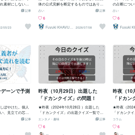
異常。大規模災害
れ素材にしないほ
心テーマになる週」と見ていた。実際、6
体の公式見解を断定するものではありま
太陽を回る軌
の占断につい
た設備が雨や地盤
です。（あくまで
月26日には東京都区部の6月分消費者物
せん。公開情報として確認できる範囲
何？（紫金山
突き合わせて
記事
占い
記事
占い
なる形も含まれ
れを書いている人
価指数が公表された。数字だけを見る
と、占星術上の象意を分けたうえで、ひ
ラス彗星） 
コレ。おさら
6
6
、もう一度細かく
ありません）それ
と、猛烈なインフレというより、一定の
とつの占断として読んでいます。皇室典
トランプの創
生活の足元に
出した7月の災害占
・ω・)書くなとは思
範囲内に収まっているようにも見える。
範改正の話が出るたびに、少し不思議に
前大統領を描
負担や不満と
Fuyuki KHAVUA
Fuyuki 
22/05/23
2026/07/08
RL
RL
22日前後・7月29
こうかなとか色々
ただ、生活者の実感としては、食費、光
思うことがある。これは、ただの法律の
のタイトルは
るべきポイン
に気になる時期と
、コレ距離感間違
熱費、ガソリン、交通費、日用品の負担
話なのだろうか。もちろん、法律上はそ
ス』） 第8
料、エネルギ
は日が近づいたた
方向へいってしま
感が消えているわけではない。ここが今
うだ。皇位継承のルールをどうするか。
設「津久井や
現場負担を挙
本国図を重ね、25
ツに比べて多
回の予測とかなり重なる。つまり、「数
女性皇族の扱いをどうするか。旧宮家の
殺害し、死刑
が現実に出た
でをさらに3時間刻
著名人がどんなに
字としては落ち着いて見える」「でも生
男系男子を皇族に迎えるのか。国会で議
中結婚が発覚
最初に断って
、月初には日時ま
てバズったりして
活は楽になっていない」「政策や補助が
論し、制度として決める話である。で
（植松聖〈う
た、外れた、
の山が見つかっ
微妙(;'∀')炎上
あっても、財布の軽さは変わらない」と
も、相手は天皇である。天皇と言えば、
問：YouTu
はない。星の
夜から26日未明で
のは、政治に関し
いうズレが出た週だった。また、物価高
日本国憲法上は「日本国の象徴」であ
虎」の2代目
か。それが現
0日〜22日の警戒が
しらの考え意見は
そのものだけでなく、「なぜ高いのか」
り、「日本国民統合の象徴」である。同
ンネル」代表
して出たのか
20日〜22日は、
ておいたほうがい
「本当に原材料費だけなのか」「誰が得
時に、日本神話と切り離せない存在でも
弘） 第10
部分はどこだ
設備。25日夜〜26
）が、じゃあ積極
をしているのか」という方向にも意識が
ある。天照大御神。皇祖神。三種の神
ガースの新し
ための検証で
ンデーンで予測
昨夜（10月29日）出題した
昨夜（10
、通信、機械、設
いと断言するのは
向きやすいと書いていた。単に「高い
器。宮中祭祀。祈りとしての天皇。そう
まった阪神O
占断は、大枠
方の生活すぐ豊か
ね」で終わらない
考えると、皇室典範の話は、単なる制度
た。特に一致
「ドカンクイズ」の問題！
「ドカン
る？ていう(/・
設計では終わらない。「血筋をどうする
報、説明、報
言いやすい分ついつい
少しぼやけた。個人
か」だけではない。「祈りの流れをどう
★昨夜（2024年10月28日 ）出題した
く出たこと・
★昨夜（202
、よほどの軸やネ
い、見立ての芯が
守るか」という話にもなる。ならば当
「ドカンクイズ」の出題クイズ一覧で
ネルギーの問
「ドカンクイ
あれば気をつけた
。なので気を取り
然、神社界も無関係ではない。特に、戦
す！ 第1問：YOSHIKIプロデュースのユ
たこと・新幹
1問：今回の
記事
エンタメ・趣味
記事
コラム
います。逆に、身
て見てみる。今回の
後の神社界をまとめてきた神社本庁は、
ニット「XY」に電撃加入することがわか
いう形で、イ
た、かつて清
6
6
（過去現在）なら
うと午前と午後で空
この問題に対して一定の立場を持ってい
った元「NEWS」のメンバーと言えば
と・高市さん
を組んでいた
思うので言える範
う見立てになって
る。ここで、ひとつ問いが立つ。神社本
誰？（手越祐也） 第2問：昨日の衆院選
理、説明責任
（和泉修〈い