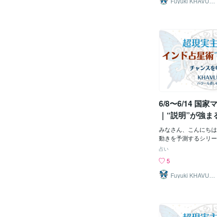
Fuyuki KHAVUA
RL
囲で使ってくべきだと
いる。4/16のように
た」で終わるより、今
やすい形で物事が表面
出やすいと見ているの
のだ。・内部資料、証
進展・被害者、補償、
設計・交通、通信、ラ
の詰まり・水、液体、
療、薬、見えにくい場
は、“隠れていたもの
はなく、“誰かが整理
6/8〜6/14 国
形で表に出る”という出
宗教・裁判・被害者救
｜“説明”が強ま
ここはかなり強い。旧
種”が表に出る週
ず、宗教団体、学校、
みなさん、こんにちは
人、被害者対応、補償
動きを予測するシリー
手続きのようなテーマ
で未来予測をする国家
占い
かも今日は、突然の爆
います。なお、個人鑑
5
り、書類が動く、整理
じようにできます。興
度の次の一手が出るこ
覧ください。今週の国
Fuyuki KHAVUA
RL
合う。2. エプスタイ
活・災害・外交・経済
ものが主役”の話これ
並べたとき、最初に目
ただし、全部の真相が
さだった。10室は国
るというより、追加文
政府、政権、首相官邸
開方法の争い、誰が何
判断を示す。ここに水