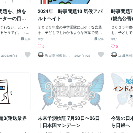
あたりはかなり強
されています。外
いる様子です。イランの戦闘機による爆
／4〜5／10の日本国マンデーンを見てい
す。 怖いニ
月にケートゥ
星は、裏側で燃えて
ど、中長期的な課
撃すら記事
きます。5／4〜5／10は「制度・生活・
国が対応する
ような揺れや
問題を、娘を
2024年 時事問題10 気候アパ
時事問題7
。事故。治安事
います。ここだけ
情報の揺れ」が強い週 今回、特に目立つ
では」という
強会のようにも見
のはこのあたりです。 トランジット土
やすい。つま
ーターの目線
ルトヘイト
(観光公害)
なるのは、初回講
星：魚座15度台 日本国憲法施行図の金
感じが残る揺
駐日大使を招く予
ぐわない、という
星：魚座15度台 日本国憲法公布図の土
２０２５年度の中学受験に出そうな言葉
いる。さらに
２０２５年度
国大使を呼ぶこと
るそうです。 （20
星：蟹座15度台 この配置から見ると、今
を、子どもでもわかるような言葉で簡単
が12室側に
を、子どもで
はありません。日
配信） 戦前は軍人や
週は以下のようなテーマが出やすくなり
に説明して行きたいと思います。 (偏差値
るというより
に説明して行
記事
学び
記事
学び
重要ですし、安全
いたものが、戦
ます。 物価 税金 社会保険料 医療費 福祉
が高めの学校で、今年度出そうなものを
安が続きやす
ーツーリズム
5
5
で、米国との関係
っていったとい
給付 生活防衛 国民生活の重さ 「この制
書くようにしています。) 『気候アパルト
うより、生活
り過ぎて、 
きません。ただ、
は小学生などから
度、もうキツくない？」感 今週の“揺
ヘイト』とは 先進国と発展途上国との間
る揺れに近い
境に 悪影響が
坂田幸司教育研
坂田幸司
2025/08/18
2024/11/25
究所
究所
になります。同じ
なる」 という声が
れ”は、地面だけではなく制度・生活・情
にある格差が、気候変動によってさらに
なので、土台
3年小泉純一
憲について、参院
。 私個人として
報に出やすい。 これがいちばん芯になり
広がってしまうことを言います。 発展途
で、体感的な
光立国を目指
項を先行テーマに
があったところで
ます。 5／4：週の入口。生活・感情・負
上国は 気候変動の被害を「受けやすい
い。だからこ
が始まりまし
す。つまり、ここ
も思ったことがあ
担感 月は蠍座アヌラーダ。 土星は魚座1
人」、 先進国は「受けにくい人」。 こう
いうより、同
命されました
市政権。国力研究
際に小学生からそ
5度台で、日本国憲法施行図の金星に接
いった格差が広がっています。 例えば、
な動きが続い
者(インバウ
障。改憲。緊急事
いる、というの
近。 連休中とはいえ、生活の不安、制度
先進国は 暑ければエアコンをつける、 洪
張りやすい出
た。 それに
です。チャートで
いでしょうか。 例
疲労、家計感覚、国民感情の重さ が出や
水が起きれば丈夫で高い建物に避難する
地震について
ツーリズムが
の初会合チャート
少女の裸。 今まで
すい入口です。 「連休の空気の裏で、生
ことができるが、 発展途上国は簡単にで
る」という読
は以下の事案
、国民を守る、国
んでしたが、確か
活の重さがじわっと出始める日」 5／5：
きない。 発展途上国は 気候変動が原因で
強く、足元の
える問題〉 
定させるという看
正直、気持ち悪い
強い言葉、煽り、過剰反応 月は蠍座ジェ
家が壊れて住めない、 食料が確保できな
ては、ちゃん
運送能力を超
えます。これは
ごろ、イラストを描
ーシュター。 火星×木星スク
い、 感染症がはやりやすい。 先進国が
回の震度5強
い、バスター
題3(運送業界
未来予測検証 7月20日〜26日
今週の日
名前そのものにも
の表現として「少
二酸化炭素をより多く排出していて、 発
たというより
います。 ま
、同時に、制度
うのはモチベーシ
展途上国はあまり排出していないのに、
滅級ではない
みにより運行
｜日本国マンデーン
ら日銀へ
い。 私には10代の
こういった被害を受けています。 これに
さらに、芸
往復する