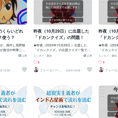
のくらいどれ
昨夜（10月29日）に出題した
昨夜（10
？使う？
「ドカンクイズ」の問題！
「ドカン
が、熱中し視野狭
★昨夜（2024年10月29日 ）出題した
★昨夜（202
が政治や時事これ
「ドカンクイズ」の出題クイズ一覧で
「ドカンクイ
興味がある層が一
す！ 第1問：東京・渋谷区でのイベント
す！ 第1問：
記事
エンタメ・趣味
記事
エンタメ・趣味
もまぁ取り扱いが
で、男に抱きつかれる被害にあった、元
an」のアル
9
9
や誹謗中傷は論外とし
AKB48のメンバーと言えば誰？（小嶋陽
中国で物議を
のも難しい。なぜ
菜） 第2問：このほど参議院議長の職の
たが、この問
フォーエバーか
フォーエ
22/12/06
2024/10/29
らしま《1分から
らしま《
というと、とある
辞任を表明した、自民党議員と言えば
る曲のタイト
どうぞ！》
どうぞ！
画がネット間で大
誰？（尾辻秀久） 第3問：「みんなでつ
第2問：一昨
する時事系ユーチ
くる党」の大津綾香代表へのつきまとい
建立された、
影響拡大が起こっ
行為で書類送検された、NHK党の党首と
な太陽」など
基本動画再生回数
言えば誰？（立花孝志） 第4問：ヒロイ
と言えば誰？
のチャンネルで、こ
ンは髙石あかり。2025年後期のNHK朝の
のほどギター
軽く千を超え、動
連ドラのタイトルは何？（ばけばけ） 第
ことが決まっ
突破という状況を発
5問：全職員が利用できる「週休3日制」
何？（RADW
しかまだ盛り上が
を2026年4月から導入することが決まっ
のため味覚障
うなるか？都民と
た東北の県はどこ？（宮城県） 第6問：
ンビ「ペナル