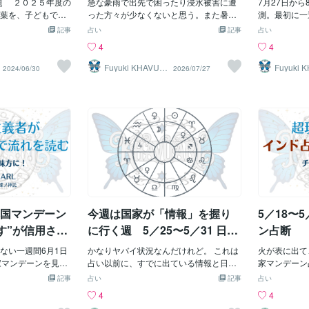
、娘を可愛いと思
問題 ２０２５年度の
対して、 先進国は発展途上国に対して、
急な豪雨で出先で困ったり浸水被害に遭
り、車道まで
7月27日か
います。 しかし、
葉を、子どもでも
『ロス＆ダメージファンド』 (「損失と損
った方々が少なくないと思う。また暑い
有地への無断
測。最初に一
と、正直考えただ
単に説明して行き
害」基金) という基金を作り、 気候変動
日が増えてきたけれど無事でいらっしゃ
〈神奈川県鎌
なったのは7
記事
占い
記事
占い
気を覚えてしまい
学受験においては、
の被害を埋め合わしています。 ただ、 排
るでしょうか。先週はちょっと読みの規
アニメ「スラ
の強い動きだ
4
4
を人に見せるなん
問題が出題されま
出量1位の中国は基金に参加せず、 2位の
模や因果関係を盛りすぎてしまったかな
踏切周辺で、
障害。大きな
い感覚です。 作り手
ーズアップ現代」でも
アメリカも拠出額は11番目です。 日本は
と反省しております。国家図に出た＝全
客が公道に滞
そんな可能性
Fuyuki KHAVUA
Fuyuki 
2024/06/30
2026/07/27
RL
RL
「平和の象徴」だ
。 Amazonなど
世界5位の排出国ですが、 上から15番目
国規模、ではなかった国家図が刺激され
ます。 また
って追加の図
と。 個人的には全
グは、私達の生活
の拠出額となっています。
れば「日本国内の集合的な場に出る」と
も問題になっ
いる出来事と
来芸術や表現は自
なっています。 翌
は読めても、必ずしも、全国的な障害巨
が抱える問題
災害ではない
ような作品があっ
たり前の時代にな
大事故国家機関が動く事件になるとは限
るために農地
週、最も大き
。 しかし、それが
な状況の中で、 働き
らない。国内で起きた局地的事故や、ニ
横行していま
価。金利。物
もの、となると、
時間外労働が規制
ュースになる行政対応として出る場合も
交通渋滞が発
行への評価だ
少女の裸が「平和の
言うと、 『今までの
ある。今回は政治・行政の修正、責任問
への違法駐車
日から29日
覚は、令和を生き
なる』 ということ
題、発言の混乱の方へ、国家図の象意が
れたりしてい
かれる。政策
ると、ごくごく一
る一方なのに 働く時
強く出た可能性がある。つまり、災害・
て 観光庁で
月30日午前3
う。 やはり、時代
、 運送業界は当然
設備だけでなく、政治の指揮系統や制度
た。 観光客
見となる。続
るのは、仕方ない
 そうすると、 今ま
運用の「壊れかけ」も火星―土星、水星
への分散・乗
は、日銀金融
日本国マンデーン
今週は国家が「情報」を握り
5／18〜
たします。 イ
べなくなります。
逆行―火星の現れ方だったと考えられ
ら観光」の実
1日には政策
にすぐに届かなくな
る。別々の出来事を一本の物語にしすぎ
れる。アメリ
です”が信用され
に行く週 5／25〜5／31 日本
ン占断
働く人を集めるために
たこれは検証側の問題。指定時間内に、
銀行の政策判
国マンデーン占断
今までの配送料金よ
ない一週間6月1日
交通事故住宅火災土砂災害警戒情報があ
かなりヤバイ状況なんだけれど。 これは
前となる7月2
火が表に出て
配送料金が上がらな
家マンデーンを見
ったとしても、それぞれに因果関係はな
占い以前に、すでに出ている情報と日程
も強い満月を
家マンデーン
減ってしまうの
のチャートに加え
い。さらに、26日午後の大雨、停電、鉄
の話。そこに、今週の流れを重ねて見て
た「29日夜
しまったので
記事
占い
記事
占い
てしまう場合もあ
事堂、日本銀行、
道運休を加えて、水が地面を緩め、交通
いる。なお、前回の災害の占断と先週分
化する」とい
る。5／18〜
4
4
ようにあった新鮮な
した。国家マンデ
や電力を止めたとまとめると、週全体の
の国家マンデーンの検証は、お気に入り
市場が待ち構
事と星の象徴を