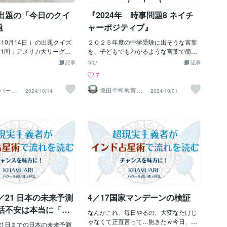
ー） 第5問：先日、敗血症
らの」それでは意味合いが異なると思う
日出題の「今日のクイ
『2024年 時事問題8 ネイチ
っていたことがわかった、
んです。子供時代のいじめる理由は一
弟・おすぎさんとともに人
つ。『楽しい・面白いから』です。１）
題
ャーポジティブ』
ァッション評論家と言えば
いじめることで生じる相手の反応を面白
） 第6問：このほど創立10
年10月14日 ）の出題クイズ
がる２）いじめるグループ同士で攻撃対
２０２５年度の中学受験に出そうな言葉
「上方漫才協会」。現在の
第1問：アメリカ大リーグ・
象について盛り上がれる（加えて「自分
を、子どもでもわかるような言葉で簡単
中田カウス） 第7問：地下
ーグの優勝決定シリーズ第1
に危害が加えられないようにいじめる側
に説明して行きたいと思います。 (偏差値
記事
学び
記事
、真珠湾攻撃、ジョン・レ
の先発を務めた千賀滉大投
のグループに加担して攻撃を回避する」
が高めの学校で、今年度出そうなものを
7
、ヒトラー内閣成立。これ
番？（34番） 第2問：TB
といった本能的な行動も現れると思いま
書くようにしています。) ネイチャーポジ
はすべて何曜日のこと？
ひるおび」で、現在夏休み
す。）「いじめ」はいじめる側である自
ティブとは 傷ついた自然を回復軌道に乗
バーか
坂田幸司教育研
2024/10/14
2024/10/01
1分から
究所
昨日は月曜日だよ） 第8問：
江藤愛アナウンサーが大学
分たちと異なる行動・言動・風貌をして
せるため、 多様な生物が絶滅していくの
》
のトランプ前大統領が「ハ
青山」だったときに、「ミ
いる者に対し一定の「興味」が沸くこと
を止め、 多様な生物が増えていくように
5分長くアルバイトをした」
いた、現在女優などとして
で生じます。そして同じ価値観を共にす
すること を指します。 要するに、 人間
ンバーガーチェーンといえ
人は誰？（田中みな実） 第
る者たちと同じ行動を取り、面白さを共
によって傷つけられた自然を 今度は人間
クドナルド） 第9問：アメ
0月14日は「鉄道の日」で
有していきます。だからこそいじめる者
が守ってあげて、 生物の絶滅を防ぎ、 復
・ドジャースとワールドシ
10月14日、日本初の鉄道が
同士結束がさらに固まり内容がエスカレ
活するように行動することです。 ネイチ
ことになった、ニューヨー
新橋からどこまで？（横
ートしていくのでしょう。しつこく、何
ャーポジティブは 「みんなで我慢する」
するチームはどこ？（ニュ
：61歳で再婚を発表した俳優
回も、さらに攻撃的に。このループが続
のではなく、 「生き物を含めたみんなで
ンキース） 第10問：この
川崎麻世。さて以前の奥さ
きます。ただ、大人になると少し意味合
豊かになる」 ための目標なのです。 世界
の「パペット・マペット」
リア人モデルの名前は何？
いが変わってきます。子供時代のいじめ
的には 『国連生物多様性条約 第15回締
み、M-1グランプリに挑戦
） 第5問：中国が台湾を取
る理由に加えて〜自分と異なる考えを持
約国会議（COP15）』 で議論されていま
6／21 日本の未来予測
4／17国家マンデーンの検証
かった、
形で軍事演習を開始しまし
つ相手を コミュニティから排除しよう
す。 国内では 2023年3月に閣議決定した
台湾の総統は誰？（頼清徳/
とする。〜と言う理由が追加されま
『生物多様性国家戦略2023-2030』にお
生活不安は本当に「現
なんかこれ、毎日やるの、大変なだけじ
く） 第6問：昨夜が最も明
いて、2030年までにネイチャーポジティ
として表に出たのか
ゃなくて正直言って…飽きたｗ今日、何
されていた、約8万年かけて
ら21日までの日本の未来予測
ブを達成するという目標が掲げられてい