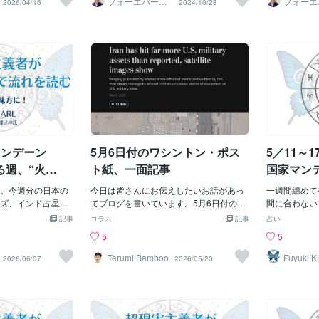
フォーエバーか
フォーエ
2026/04/16
2024/10/28
らしま《1分から
らしま《
逆に考えます。
「なんとなく動い
庁は、神様の声なのか。それとも、戦後
で落選し辞任を表明した、公明党の代表
いたこと一方
3日の「佐久
どうぞ！》
どうぞ！
日はもう少し見え
に作られた神社界の政治的な器なのか。
は誰？（石井啓一） 第3問：昨日のテレ
のは、下妻市
ことが決まっ
化しやすい。特に
この違いは大きい。神様を語る人たち
ビ東京の選挙特番に出演し話題となっ
「現場負担」
ーと言えば誰
は、次のようなも
は、なぜ皇室典範に踏み込まないのか個
た、秋葉弘道さんが社長を務めるスーパ
任の重さ」と
日は満月が2
言、リーク、捜査
人的に不思議なのは、自称霊能者が皇室
ーといえば何？（アキダイ） 第4問：CE
し、個人の死
パームーン」
清算、支援、制度
典範の話をあまりしていないように見え
Oのシュテファン・カウフマン氏が違法
ら都合よく占
アメリカでは
イフライン、物流
ることだ。神様の声が聞こえる。龍神様
薬物の輸入の疑いで辞任を発表した、精
報道では、茨
る？（ハンタ
地下、港湾、医
とつながっている。天照大御神からメッ
密機器で有名なメーカーといえばどこ？
が死亡してい
ット上で「エ
所のトラブル今日
セージを受け取った。日本の神々が動い
（オリンパス） 第5問：昨日行われた「N
殺の可能性が
疑いをかけら
が表に出る”だけで
ている。そういう話は、スピリチュアル
HK新人お笑い大賞」で、大賞を受賞した
れている。こ
とを決意した
しなければいけない
界隈ではよく見る。ならば、皇室典範の
お笑いコンビといえば何？（エバース）
や背景の断定
誰？（沙倉ま
家マンデーン
5月6日付のワシントン・ポス
5／11～
方をしやすい。1.
話こそ、もっと語られてもよさそうなも
第6問：東京7区にくら替えも、落選した
行政のトップ
リ2024」の
済・組織清算の話
のだ。天皇の話である。皇統の話であ
自民党の元オリンピック担当大臣といえ
務と責任」「
人組ユニット
る週、“火
ト紙、一面記事
国家マン
統一教会に限ら
る。神話の
ば誰？（丸川珠代） 第7問：ホストの売
～） 第6問
ウイルス
理念集団、公益法
。今週分の日本の
掛金めぐる傷害事件が元で都内初の営業
今日は皆さんにお伝えしたいお話があっ
ビ「お笑いの
一週間纏めて
態条項が
、差し止め、司法
ズ、インド占星術
停止処分が決まった、東京・歌舞伎町の
てブログを書いています。5月6日付のワ
放送される「
間に合わない
が動きやすい。し
マンデーンでござ
ホストクラブといえば何？（KINGDO
シントン・ポスト紙、一面記事をぜひご
コメンテータ
の未来予測…
記事
コラム
記事
占い
弾ネタというよ
定で未来予測も同
M） 第8問：本日、自民党の選挙対策委
一読ください。 アプリで電子版記事をサ
お笑い芸人と
していくよ。
5
5
が進む、支援や制
味ある方は是非ご
員長を辞任した自民党議員の若手議員と
ブスク購読する必要はありますが、その
問：韓国への
何を決めよう
の形のほうが図に
家・政権・国民生
いえば誰？（小泉進次郎） 第9問：ロン
価値のある記事かと思います。私は月額5
に公開し問題
4〜5／10
Terumi Bamboo
Fuyuki 
2026/06/07
2026/05/20
RL
ン文書型の“文書その
の流れこの7日分を
グセラー絵本「ねないこ だれだ」など
00円の課金でした。 「bahrain base」や
込まれた、日
面より先に揺
もかなりあり得る。
立つのは10室の強
の作品があり、23日に亡くなっていたこ
「5th fleet」でアプリ内検索すると、ブロ
前といえば何
報かもしれな
一気に明らかにな
家マンデーンでは、
とがわかった絵本作家は誰？（せなけい
グ画像の記事が見つかると思います。電
問：14日に
た。 実際、
書、追加証言、公
、公的発表、行政
こ） 第10問：今シーズン、球団ワースト
子版の日時表示は7日であったり、8日で
なっていたこ
金、社会保険
を隠していたかの
星が強く入る。水
の99敗を記録した、大谷翔平が昨シーズ
あったりもするみたいです。 私は原文を
野ネズミが活
生活防衛、そ