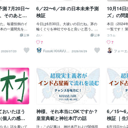
ころです。興味の
日本テレビが、深夜の関東ローカルで放
誰？（ワッキ
測 7月20日〜
6／22〜6／28 の日本未来予測
10月14
索を
送することで批判が集まっている、故・
のため亡くな
西田敏行の映画のタイトルは何？（釣り
映画評論家の
面、そのあとに
検証
ズ」の問
バカ日誌） 第7問：奥さんの「小指切断
気を博したフ
た。毎週恒例のイ
動画」が炎上し、話題となっているYouT
今日は6月30日。大祓いの日だね。茅の
誰？（ピーコ
本日（2024
本の一週間先を占
uberは誰？（ヒカキン） 第8問：「教え
輪くぐりを神社でやると良いと思う。そ
周年を迎えた
一覧です！ 
未来予測」。楽し
子と後に結婚」と選挙特番で報じられ、
んなの迷信だって？うーん、そうかもし
会長は誰？（
ナショナルリ
記事
占い
記事
コラム
方、申し訳ない。
のちに誤報とわかり、テレ東が謝罪し
れないけれど、案外効くかもよ。そうい
鉄サリン事件
戦で、メッツ
7
7
なったけれどお元
た、日本維新の会の幹事長と言えば誰？
う割にはみんなとても混むのに元旦に初
ノン射殺事件
手の背番号は何
最も気になるの
（藤田文武） 第9問：パワハラ疑惑で社
詣行くじゃん。ご縁がありますようにと
らが起きたの
Sテレビの「
Fuyuki KHAVUA
フォーエ
2026/07/20
2026/06/29
RL
らしま《
こと。古い設備が
長が辞任した、関東のラジオ局といえば
かって5円お賽銭いれて長々願掛けする人
（月曜日 ※
を取っている
どうぞ！
結果、人や物の流
どこ？（FM Tokyo） 第10問：そのFM To
のなんとも多いこと...。いや、悪いわけ
先日アメリカ
時代「準ミス
災害と設備事故が
kyoの長寿番組「あ、安倍礼司」にタクシ
じゃないんだけれどさ。話がズレた。今
リス氏より1
ス青山」に輝
り、ひとつの異常
ーの運転手役で出演し、弾き語りも披露
回は、6月22日から28日までの未来予測
と嘯いた、ハ
活躍している
んな連鎖に注意し
した、ハナレグミのメンバーと言えば
を振り返って検証していくよ。この週の
ばどこ？（マ
3問：今日1
に、いつもの注意
誰？（永積崇） ◎あなたは何問わか
予測では、主に次のテーマを見てい
リカ大リーグ
す。1872年
を科学的に予測で
りましたか？
た。・物価と生活防衛・政府や行政の説
リーズを戦う
開通したのは
ビデンスもない。
明責任・政策と生活実感のズレ・エネル
クを本拠地と
浜） 第4問
災害への備えは普
ギー、海外情勢、輸入コスト・株価や為
ーヨーク・ヤ
でタレントの
たら何も起きなく
替そのものより、生活への波及・6月26
度、ピン芸人
んだったイタ
いの距離感で読ん
日から28日にかけての事故、災害、火、
がコンビを組
（カイヤ川崎
ておいたほう
神様、それ本当にOKですか？
6／15〜
な流れ7月20日か
熱、交通、設備トラブル1. 物価・生活防
することがわ
り囲むような
、道路、斜面、地下
衛は出たかこれはかなり出たと思う。予
たが、現在の
（個人の感
皇室典範と神社本庁の話
検証 ｜
地的な大雨、浸
測では、この週を「生活コストと国の判
らい・せいと
場負担」
崩れ、道路の陥
なる）話を書いて
断がぶつかる週」「物価と生活防衛が中
注：この記事は、神社本庁および関係団
るく見えると
6月15日か