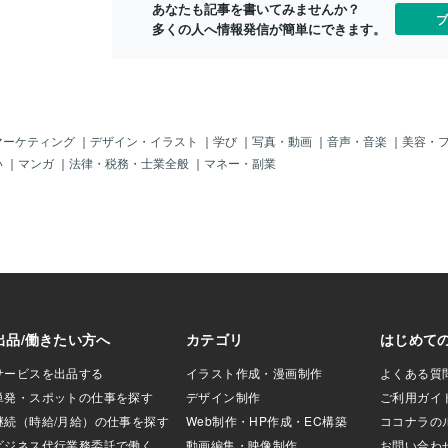
あなたも記事を書いてみませんか？
かってことじゃ。
人間の未来だと言います 現在そんな人工
緒に出頭した
ブ
多くの人へ情報発信が簡単にできます。
がいた、「奥さん
子宮装置の実現は 科学的にも倫理的にも
した。なんと
まい、とうとう情
難しく 多くの人は1つのSF映像として捉
ど、彼女はね
、男を殺し「男性
えて 現実とかけ離れた事と捉えられてま
よ。「広島」
。（ーー；その理
す この動画を作って注目を集めた彼は ブ
いた「笑顔の
。そして彼の一番
レインブリッジと言う会社を作り ロボッ
だ名は「ミッ
を誰にも触らせた
トを使い人の頭部を別の体に 移植する手
「ホームレス
ち去ったのよ」
術を成功させるそうです 〓＝〓＝〓＝〓
前には「試食
マーケティング
｜
デザイン・イラスト
｜
学び
｜
写真・動画
｜
音声・音楽
｜
美容・
」・・・場所はち
＝〓＝〓＝〓＝〓＝〓 【全ての病気の完
彼女。「コロ
い
｜
マンガ
｜
法律・税務・士業全般
｜
マネー・副業
「愛する男」の一
治】 これは多数のロボットの手が高速で
た。「そんな
た部分？」だった
頭部を切り離して別の胴体に取り付け 脊
請したらイイ
部定」も「ルナ容
髄や神経や血管を接続するもので この計
か？」「生活
ち、かなり「わが
画について社長はこう述べます 「これは
るべく市役所
点じゃね。（＾
高度なロボットと人工知能で 脳の部分移
んだ。もし「
不可抗力の暴行事
植手術も可能になり ステージ4の癌や麻
なくなると「
、父親から見放さ
痺やアルツハイマー パーキンソン病を治
悪だと北海道
。「ルナ容疑者」
す事が出来ます」 これは治療不可能な病
体」として「
なり「わがまま」
に苦しむ患者に 新たな希望をもたらしま
職員の解雇や
も言われている
す」と述べ 確かに健康な体に入れ替えら
減を強行され
ナ容疑者」も「芸
れれば 全ての病気を完治させる事が可能
おそらくそう
俗店勤務？」とな
です 成功
護申請しても
。また、「パパ
地で申請して
」をしていたとも
ットカフェで
際の住所