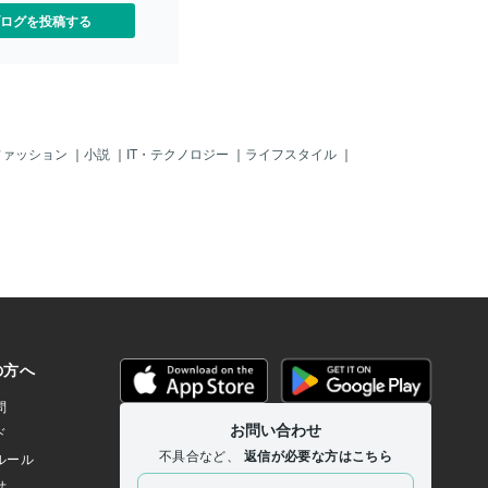
が、仮釈放の間に「自殺」
じゃ！え～っ！また、頭部をなでたり、
ログを投稿する
も「痛ましい」事件だけ
色んなアングルから撮影したりと「も
～、「広島出身」なんだ
う、狂っている」としか言いようがない
では「劇団女優」もやって
ね。あのサカキバラも「土師淳くんの頭
魅力的な女性」だった。あ
部」を「ナイフとかで傷つけ、クチを切
キー」だ。どうして渋谷で
り裂き」遊んでいたよね。もう、これで
」をやっていたのか？少し
この事件は、やっぱり両親の「甘やか
販売員」として働いていた
し」もあっただろうけど、やはり「ルナ
ファッション
｜
小説
｜
IT・テクノロジー
｜
ライフスタイル
｜
ナ」での「解雇」が襲っ
容疑者」の資質に一番の問題あると思う
状態なら、’生活保護’でも申
ね。なんども書いたけど、やっぱ、「若
のに・・・」「いいです
い女性のほうが、男性よりもっと怖い」
保護」って、税金です。な
かも。ヤクザやマフィアよりも「戦慄の
も「お金」を出したくない
存在？」かもしれんね。「そりゃ～、ヤ
市役所」に「お金」が足り
クザとかマフィアなんて武器もってる
公務に支障が出たり」、最
し、人数が多いしね～、あの入れ墨なん
の夕張市のような「破産団
か見てたらこわいよ～」って思うかもし
国とかの直轄管理となり、
れんけど、ただね「たった一人だけど、
減給、その他のあらゆる削
意味不明でなんの損得勘定もなしに「気
る」と聞いたことあるよ。
分次第」で殺人及び遺体解体を実行する
じゃ。だから、もし生活保
んだよ～。普通のカオしてね。こんな
、「あの～、できれば住所
「〇チガイ」はいらん。こんなヤツがお
いただけませんか？」「ネ
隣さん？とか同じ地域に住んでたら、ゆ
はダメなの？」「はい、実
っくり寝れないよ。もう、両親は「ル
ナ」の「