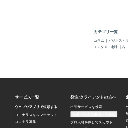
の現代版？じゃ～ない
昔、阿部定という女郎
のいる男」を愛してし
事の最中にクビをしめ
の局部」を切り取った
由は「彼を愛していた
カテゴリ一覧
大事で、かわいい部分
くないから、それで持
コラム
｜
ビジネス・
だ。「頭部」と「局部
エンタメ・趣味
｜
占
がうが、彼女たち？の
番印象的で「一番愛し
のかもね。それに「阿
疑者」も裕福な家で育
まま」に育ったという
＾；；阿部定は、ある
件から荒れた生活をし
れ芸者として売られた
も家は裕福であり、か
に育ったのは、報道で
ね。それになぜか「ル
者」ではないが、「風
っていたと思うけどね
活？」という「仕事？
言われる。