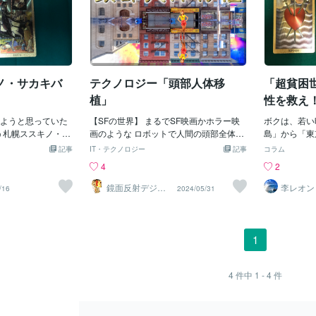
ノ・サカキバ
テクノロジー「頭部人体移
「超貧困
。
植」
性を救え
ようと思っていた
【SFの世界】 まるでSF映画かホラー映
ボクは、若い
そう札幌ススキノ・斬
画のような ロボットで人間の頭部全体を
島」から「東
、色々と事件経緯
別の人間の身体に移植するという 恐ろし
が丘」、「豊
記事
IT・テクノロジー
記事
コラム
れている。なんじ
い研究が始まりました この研究を始めた
田」・・・ち
4
2
最大の関心事は
のは ブレインブリッジと言う会社で この
っていそうな
」なんじゃ～なか
会社が言う事が本当ならば 人間倫理を越
谷」もよく行
鏡面反射デジタ
李レオン
/16
2024/05/31
ルアート製作所
人の実行犯」であ
えた物になります しかもこの会社はロボ
「悲惨な事件
（鈴木穣）
るのが、やっぱ
ットによる 頭部移植手術は10年以内完成
かったよ。２
パパじゃ～ないと
させ にどこかの病院で実際に手術をし 成
ヶ谷のある「
ろん、パパは「計
功させると言ってます 社長のハシェムア
には「６４才
1
れないけどね。も
ルガイリ氏は ベルリンを拠点とする分子
た。そこを居
害者」は憎いから
生物学者で その他にも科学コミュニケー
を通り過ぎた
壊したから
ターや 映画製作者しても活動してるので
んか、ジャマ
4
件中
1 - 4
件
・・・）ユ～チュ
す 彼が2022年に凄い動画を公開し それ
かりをつけ、
ケン」さんによる
は大量の人工子宮装置で赤ん坊を 人工的
ル」で頭部を
あべさだ）」事件
に誕生させ育ててるSF映像で いずれ来る
「くも膜下出