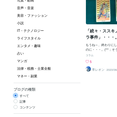
写真・動画
音声・音楽
美容・ファッション
小説
「続々・ススキ
IT・テクノロジー
ラ事件」・・・
ライフスタイル
もうね～、終わりにし
エンタメ・趣味
のに・・・。(^^；
占い
首事件だね。なんだか
コラム
が、小出しに？報道さ
マンガ
5
ゃろか？？？やっぱり
法律・税務・士業全般
「ルナ容疑者の動機？
李レオン
2023/08
ろうか？！ねぇ～「殺
マネー・副業
り「一番の中心」にい
「ルナ」ちゃんだね。
思うよ。（＾＾；もち
ブログの種類
画立案」はしたかもし
すべて
ちろん「女装趣味の被
ね～、「ルナちゃんを
記事
ね？！」（ただねぇ～
コンテンツ
～バ～の占い師「ケン
と、あれは「阿部定（