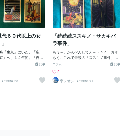
世代６０代以上の女
「続続続ススキノ・サカキバ
！」
ラ事件」
時「東京」にいた。「広
もう～、かんべんしてえ～（＾＾；おそ
京」へ、１２年間。「自由
らく、これで最後の「ススキノ事件」じ
洲」、「池袋」、「江古
ゃね。もう、あとで何か出ても、も～い
記事
コラム
記事
ょっと懐かしい。誰もが知
いわい。この話題って、「何とかカタチ
2
場所ばかり。もちろん「渋
を取り繕った家の崩壊」って感じかも。
っていた。しかし、そこで
（＾＾；だけどね～、「ルナ容疑者」は
李レオン
2023/09/08
2023/08/21
」があったのを全然知らな
やっぱり「異常」としか言えないね。事
０２０年１１月、渋谷区幡
件現場のホテルで「殺人犯行のビデオ」
バス停」で起こった。そこ
を撮っていたらし～ね。なにい～？！相
のホームレスの女性」がい
手は、男性なので「抵抗できないように
場所にしていた女性、そこ
後ろ手に手錠をして？」刃物で刺殺し
「ひきこもり男」が、「な
た。その傷はクビから胸の肺にまで達し
だ！」との一方的な言いが
ていた。そのあとは、風呂場でクビを切
「石の入ったペットボト
り取り家に持ち帰った。そんでね～、そ
殴りつけ、死亡させた。
のあとがヒドイ！殺人を犯したあとで、
血」だ。あとで、老母と一
また、クラブとかに遊びに行っているの