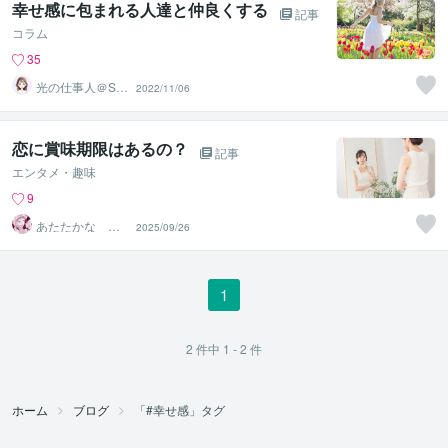
幸せ感に包まれる人達と仲良くする
記事
コラム
35
光の仕事人＠SA
2022/11/06
CHIKO
恋に賞味期限はあるの？
記事
エンタメ・趣味
9
あたたかな ゆ
2025/09/26
うひ
1
2
件中
1 - 2
件
ホーム
ブログ
「#幸せ感」タグ