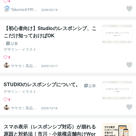
4
Takuma＠FIRE
2026/02/19
生活18年目
【初心者向け】Studioのレスポンシブ、こ
こだけ知っておけばOK
記事
デザイン・イラスト
4
サヤカ｜高品質
2025/12/17
で丁寧HP制作
STUDIOのレスポンシブについて。
記事
デザイン・イラスト
4
サヤカ｜高品質
2025/12/16
で丁寧HP制作
スマホ表示（レスポンシブ対応）が崩れる
原因と対処法｜市川・小規模店舗向けWor