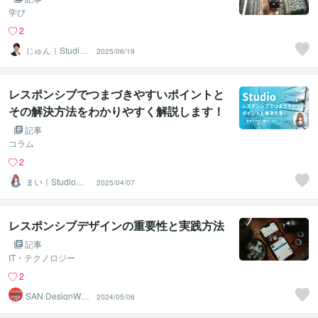
学び
2
じゅん｜Studio
2025/06/19
ホームページ制
作
レスポンシブでつまづきやすいポイントと
その解決方法をわかりやすく解説します！
｜初心者でも扱いやすいホームページ作成
記事
ツールStudio
コラム
2
まい｜Studio専
2025/04/07
門・ホームペー
ジ制作
レスポンシブデザインの重要性と実践方法
記事
IT・テクノロジー
2
SAN DesignWeb
2024/05/06
制作