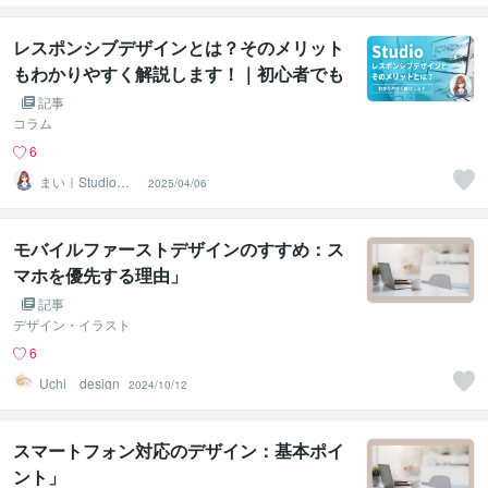
レスポンシブデザインとは？そのメリット
もわかりやすく解説します！｜初心者でも
扱いやすいホームページ作成ツールStudio
記事
コラム
6
まい｜Studio専
2025/04/06
門・ホームペー
ジ制作
モバイルファーストデザインのすすめ：ス
マホを優先する理由」
記事
デザイン・イラスト
6
Uchi design
2024/10/12
スマートフォン対応のデザイン：基本ポイ
ント」