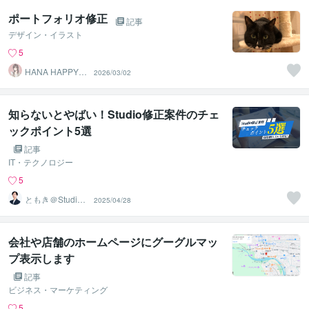
ポートフォリオ修正
記事
デザイン・イラスト
5
HANA HAPPY 8
2026/03/02
7
知らないとやばい！Studio修正案件のチェ
ックポイント5選
記事
IT・テクノロジー
5
ともき＠Studio×
2025/04/28
AIコーチ
会社や店舗のホームページにグーグルマッ
プ表示します
記事
ビジネス・マーケティング
5