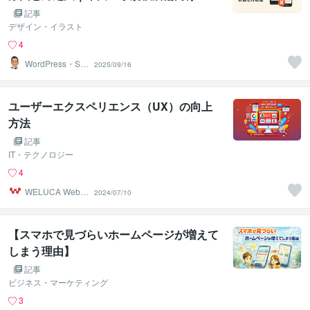
dPress解説
記事
デザイン・イラスト
4
WordPress・Sw
2025/09/16
ellでHP作成
ユーザーエクスペリエンス（UX）の向上
方法
記事
IT・テクノロジー
4
WELUCA Web｜
2024/07/10
ホームページ制
作屋
【スマホで見づらいホームページが増えて
しまう理由】
記事
ビジネス・マーケティング
3