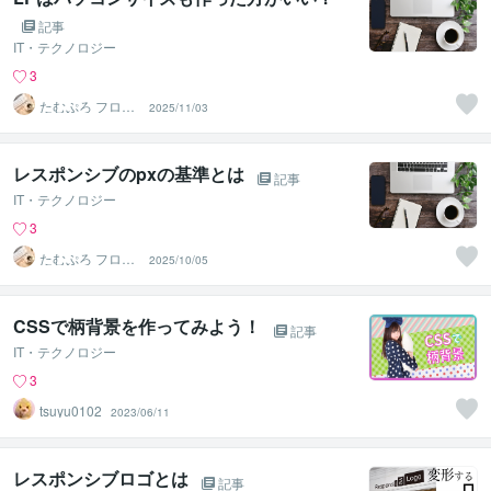
記事
IT・テクノロジー
3
たむぷろ フロン
2025/11/03
トエンジニア
レスポンシブのpxの基準とは
記事
IT・テクノロジー
3
たむぷろ フロン
2025/10/05
トエンジニア
CSSで柄背景を作ってみよう！
記事
IT・テクノロジー
3
tsuyu0102
2023/06/11
レスポンシブロゴとは
記事