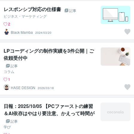
レスポンシブ対応の仕様書
記事
ビジネス・マーケティング
2
Black Mamba
2024/03/20
LPコーディングの制作実績を3件公開｜ご
依頼受付中
記事
コラム
1
HASE DESIGN
2026/03/18
日報：2025/10/05 【PCファーストの練習
＆AI依存はやはり要注意、かえって時間が
かかった...】
記事
学び