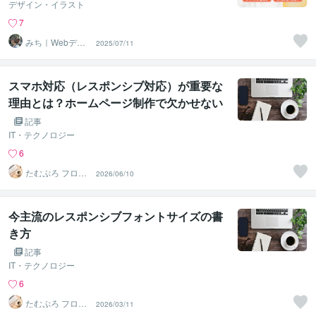
デザイン・イラスト
7
みち｜Webデザ
2025/07/11
インパートナー
スマホ対応（レスポンシブ対応）が重要な
理由とは？ホームページ制作で欠かせない
ポイントを解説
記事
IT・テクノロジー
6
たむぷろ フロン
2026/06/10
トエンジニア
今主流のレスポンシブフォントサイズの書
き方
記事
IT・テクノロジー
6
たむぷろ フロン
2026/03/11
トエンジニア