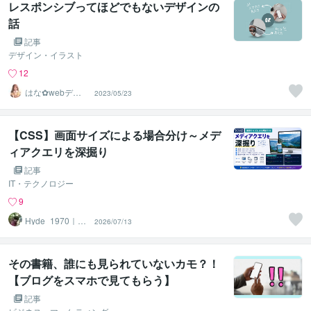
レスポンシブってほどでもないデザインの
話
記事
デザイン・イラスト
12
はな✿webデザ
2023/05/23
イン屋さん
【CSS】画面サイズによる場合分け～メデ
ィアクエリを深掘り
記事
IT・テクノロジー
9
Hyde_1970｜W
2026/07/13
ebマスター
その書籍、誰にも見られていないカモ？！
【ブログをスマホで見てもらう】
記事