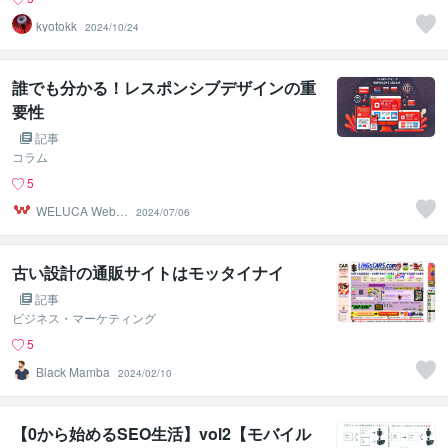
kyotokk
2024/10/24
誰でも分かる！レスポンシブデザインの重
要性
記事
コラム
5
WELUCA Web｜
2024/07/06
ホームページ制
作屋
古い設計の通販サイトはモッタイナイ
記事
ビジネス・マーケティング
5
Black Mamba
2024/02/10
【0から始めるSEO生活】vol2【モバイル