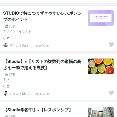
STUDIOで特につまずきやすいレスポンシ
ブのポイント
記事
デザイン・イラスト
2
サヤカ｜高品質
2025/12/23
で丁寧HP制作
【Studio】×【リストの複数列の縦幅の高
さを一瞬で揃える裏技】
記事
学び
2
じゅん｜Studio
2025/07/09
ホームページ制
作
【Studio学習中】×【レスポンシブ】
記事