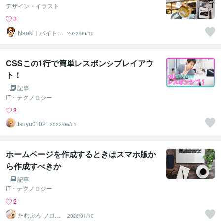
デザイン・イラスト
3
Naoki｜バイトデ
2023/06/10
ザイン
CSSこの1行で簡単レスポンシブレイアウ
ト！
記事
IT・テクノロジー
3
tsuyu0102
2023/06/04
ホームページを作成するときはスマホ版か
ら作成すべきか
記事
IT・テクノロジー
2
たむぷろ フロン
2026/01/10
トエンジニア