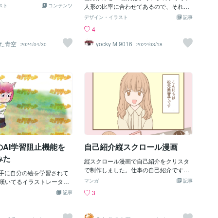
に複製して並べる。それを
スト
コンテンツ
人形の比率に合わせてあるので、それな
変形ツールで調整してハイ
りに作品の表現の幅が広がりました。自
デザイン・イラスト
記事
描きこむ。彩度を濃くして
分でもここまで複雑なポージングの絵が
4
り上げたが満足感は低い。
描けるとは・・・。「扱いが難しい」や
りを覚える。本来は一粒一
「使いにくい」等見かけますが4、5回ほ
た青空
yocky M 9016
2024/04/30
2022/03/18
絵を描くということではな
どいじればそれなりに使えるようになり
の色を塗るという工程も彩
ますよ。ただ、なかなかどうして間接周
ン化して描いている感覚は
りが異様に変形しますし、顔もアニメキ
こういう時短テクニックを
ャラではなくリアルよりなので、人体の
しかないとも思う。そうで
描き方は別で勉強する必要があります
代のこの流れには恐らく抗え
ね。ちなみに、背景の構造物は宇宙エレ
産・消費の時代の中でひた
ベーターなんですが、これは縮尺を変更
描くだけでは厳しい。描写
しています。といいますのも、もとがイ
、今もわからない。アプリ
ラスト用のソフトだからか、あまりにも
タルツールを使うのは描写
大きすぎる（データ的、縮尺的も含む）
的にとうもろこしが仕上が
とソフトが落ちます。このイラストを描
れは描写と言えるのか。な
のAI学習阻止機能を
自己紹介縦スクロール漫画
くにあたっても、結構動きが遅くなりま
ストも描写と言えるのかもし
した。
みた
人間の頭で描いたり心で描
縦スクロール漫画で自己紹介をクリスタ
Iにはできないこと。その領
で制作しました。仕事の自己紹介です。
勝手に自分の絵を学習されて
にしたい。今後は絵を描く
興味のある方は、ご連絡をいただければ
嘆いてるイラストレーター
マンガ
記事
短のワザを習得していく必
記事の掲載先のURLをお送りいたしま
てますね。AIで絵を出力す
3
記事
。AIツールなるものも出て
す。ご面倒でなければ、ブログサイト
まで出力であって、決して
本人の意志とは裏腹にそれ
「松元美智子クリエイティブブログ公
ではない）は狙いを定めた
ならなくなるだろう。現代
式」■縦スクロール漫画で自己紹介作って
レーターの絵を徹底的につ