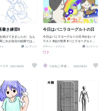
の落書き練習8
今日はバニラヨーグルトの日
を続けてきましたが、なん
今日はバニラヨーグルトの日 #ゆるいイ
局これが自分の絵柄ではな
ラスト #絵の世界 #バニラヨーグルトの
う結論でしょうか。 絵柄の
日
スト
コンテンツ
デザイン・イラスト
コンテンツ
も良いけど一目見て「この
7
だと分かる方が大事です
の塗り技術を駆使した流行
て描けないし。これだと速
ーイチ
つみねこ作者の
2021/09/25
2023/08/23
下描きから完成まで小一時
なくも（奈雲）