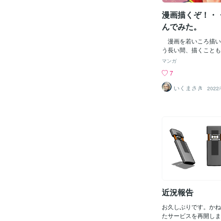
漫画描くぞ！・
んでみた。
漫画を若いころ描い
う長い間、描くことも
しまった。また、昔の
マンガ
たいなぁ～と、思った
7
と違って、頭は回らな
えるのが難しくなって
いくまさき
2022/
練が必要だと感じてい
ジングで、手と、頭を
描いてみよう。
近況報告
お久しぶりです。かね
たサービスを再開しま