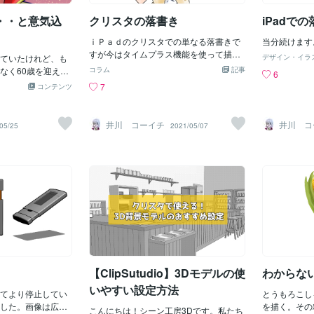
・・と意気込
クリスタの落書き
iPadで
ｉＰａｄのクリスタでの単なる落書きで
当分続けます
すが今はタイムプラス機能を使って描い
ていたけれど、も
デザイン・イラ
てる途中を動画として書き出すことが出
なく60歳を迎えて
コラム
記事
6
来るんですね。アニメＧＩＦや本格的な
ように漫画が描き
7
コンテンツ
アニメーションとはまったく別物ですが
ものである。 昔
こうして自分の描く過程を見れるのはと
くなり、物語を考
ても面白い。絵を描くソフトはザクッと
きているため、訓
井川 コーイチ
井川 コ
05/25
2021/05/07
した見立てでは熟練のイラストレータ
る。 アンチエイ
ー、デザイナーさんはAdobeのIllustrator
フル回転し漫画を
やPhotoshop派が多くて漫画家さんはク
リップスタジオが多いかな。もっとも若
いイラストレーターの方の間ではクリス
タ派も増えている感じ。クリスタの方が
漫画を描くのに特化してるので漫画家に
とっては使いやすい側面はある。ただそ
の前身のコミックスタジオから移行でき
ずに未だにコミスタを使ってる漫画家さ
んも多いとか・・ 微妙に使い勝手が変
わるのでそこのところが嫌がられてる部
【ClipSutudio】3Dモデルの使
わからな
分もあるようです。まあ、Photoshopも
いやすい設定方法
てより停止してい
DL版はアップデートするたびに微妙に変
とうもろこし
した。画像は広告
わって大変らしいですが。うちのパソコ
を描く。その
こんにちは！シーン工房3Dです。私たち