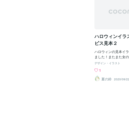
ハロウィンイラ
ビス見本２
ハロウィンの見本イラ
ました！またまた女の
の中で一番描いてて楽
デザイン・イラスト
ので&lt;(_ _)&gt
1
うかしら…
夏の鈴
2020/09/2