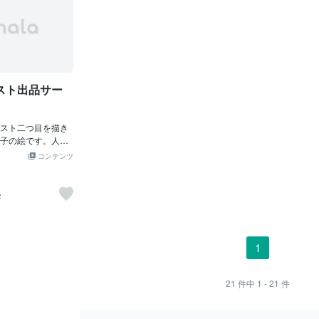
たんです。ずっと憧れがあったのですが
イズの強度は
「きっと難しいだろうなぁ」と考えてこ
れまでやってきませんでした。（ポンポ
コ）しかし、クリスタで今週の素材のお
題っていうイベントがあるのをご存知で
しょうか？今週は「月」がお題でした。
スト出品サー
そのイベントをみて作ってみようかなと
いう気になったんです。そしてwebで調
べながら作業し終えるとかなり充実感が
スト二つ目を描き
あり、ついでにテニスラケットの画像素
子の絵です。人物
材までつくっちゃいました笑その素材は
しいの、女の子な
ラケットの糸？？が書きにくいというか
コンテンツ
;ポストカードにでもしよ
たに便利な素材です。次いつ作成するか
わかりませんが、とりあえず楽しかった
です。補足のちに調べるとテニスガット
2
とでてきました、そんな正式名称があっ
たんですね（（驚き
1
21
件中
1 - 21
件