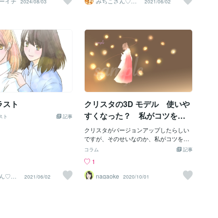
ーイチ
みちこさん♡ま
2024/08/03
2021/06/02
の葛藤を抱きながら突き進
みたをみてください。よろしくお願いい
んがイラスト3d
っていくそうです。 そこで
の専門家♪
ないと思う。
たします。
殆どが使っているペイント
PSTUDIO」では今回のバー
3.1.0」版からAI学習を阻
な機能を付けてきました。
挿入する「ウォーターマー
そのものにノイズを入れる
これで全ての絵の窃盗を完
るとは限りませんが少しは
SNS等に公開は出来るでし
絵を描く方がそこまでやらん
ラスト
クリスタの3D モデル 使いや
と憤慨しますが、もはや描
ないといけない時代。なん
すくなった？ 私がコツをつ
スト
記事
んで当然としか思ってない
かんだ？
絵を描く人も遠慮せずに使
クリスタがバージョンアップしたらしい
、本物の絵を観たければ有
ですが、そのせいなのか、私がコツをつ
うとか、ウォーターマーク
かんだのか、ふと思いついた3Dモデルを
コラム
記事
を任意の位置に入れるとか
動かしてみたところ、今日はある程度簡
1
いです。 私の絵は超絶技巧
単にポーズを作ることができました！ト
行りの絵でもないので盗む
ップ画像の斜め後ろからのポーズは顔の
ん♡ま
nagaoke
2021/06/02
2020/10/01
スト3d
思われてるから心配はない
角度や手の形、靴の形などあちこち難し
♪
笑） ↓ クリスタの設定画
いポイントがあったので3Dモデルを使い
クリスタの設定画面 ② ↓
たかったのですが、残念ながらこの絵を
​これはクリスタのデフォルト
かいた時には使いこなせず、イラストで
ウォーターマークの数やノ
はキャラの形を決めるのに苦労しまし