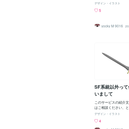
用に個人的に作ったイ
デザイン・イラスト
す。放電によるアーク
5
わゆるアークライター
す。個人的にはジッポ
オイルやガスを扱うも
yocky M 9016
20
が、こういうデザイン
思ったものを具現化（
じく、こんなバイクな
っていうものです。バ
ないんですけどねｗ。
使って作ったのがこち
と乗り物を3D素材と
に仕上げるという手間
ってました。しかしな
図がより広がり、技能
ないかとも思う次第で
ろしくお願いします。
SF系統以外っ
いまして
このサービスの紹介文
はご相談ください、と
じゃあどんなの作れる
デザイン・イラスト
たかと思います。なの
4
作ってみました。ロン
ァイル・サイズ：124 KB