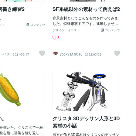
の落書き練習2
SF系統以外の素材って例えば2
。
背景素材としてこんなものを作ってみま
した。特殊形状ドアです。連動しません
スト
コンテンツ
が一応動きます。
デザイン・イラスト
コンテンツ
5
ーイチ
yocky M 9016
2021/09/17
2022/03/22
い。
クリスタ 3Dデッサン人形と3D
素材の小話
を描いた。クリスタで一粒
粒を縦に複製を繰り返し、
当方が作る3D素材はクリスタのデッサン