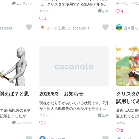
ラスト用素材で
ンに入ってるのはもう十数年前のバンド
粒ラインを横
コンテンツ
は、クリスタで使用できる3Dモデルを販
デザイン・イラ
で着火させる、い
ル版なので全く関係ないですが。（笑）
歪みツールや
売しています。背景制作の手間を省き、
4
マンガ
記事
と呼ばれる代物で
ライトと影を
作業効率をアップさせたい漫画家さんや
4
ライターのような
仕上げた。作
クリエイターの方に向けて、3D背景モデ
のが好きなのです
何か引っかか
ルの便利な使い方をお届けします。今回
シーン工房3D
透き通っ
22/02/28
2025/02/19
なら欲しいなって
粒を描くのが
は、作業がスムーズになる「使いやすい3
？）しました。同
いのか。素材
Dモデル設定」の一部をご紹介します！1.
ら乗ってみたいな
度調節がメイ
レイアウトを素早く切り替える方法シー
イクの免許持って
薄い。同時に
ンによっては、同じ場所でも食器などの
それでこの素材を
駆使していく
小物を表示したくない時ありますよね。
ら。↓背景と武器
ないとAI時
そんなときに便利なのが、あらかじめ設
して作ってイラスト
ない。大量生
定されたレイアウトを切り替える機能で
のかかることをや
すらに実直に
す。この機能を使用することによって手
がら、描きたい構
とは何なのか
動で削除する必要がないため、スピード
は向上したんじゃ
の便利なデジ
が格段に上がります。※レイアウトはあら
す。これからもよ
なのか。結果
かじめこちらで設定する必要があるた
ったのならそ
て例えば？と思
2026/6/3 お知らせ
クリスタ
め、ご希望があればお伝えください。2.
らばAIイラ
裏面を非表示にする設定・モデルの輪郭
試用して
現在かなり手があいている状況です。7月
れない。ただ
線→OFF ・レンダリング設定のバックフ
から同人活動優先のため受注を停止する
いたものはA
でSF系以外の素材
ェースカリング→ON3Dモデルの裏面ポ
最近はAIに
予定がありますのでご予定のある方はお
域だけは大切
記載しましたが、
リゴンが邪魔になってしまうこと、あり
コラム
記事
盗まれてると
早めに3D素材についてご相談いただけれ
人は様々な時
んだろうと思われ
ませんか？ クリスタでは、不要な裏面を
さんも急増し
3
コンテンツ
コラム
ばと思います。どうぞよろしくお願いい
要がでてくる
でこういった物を
非表示にすることで作業領域をすっきり
る人間（あく
3
たします
くるはずだ。
グソード・FBXフ
させられます。 【輪郭線をつける】のチ
描いている訳
らを使わねば
 (127,820 バイ
ェックをオフ【バックサーフェスカリン
有名イラスト