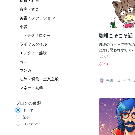
写真・動画
音声・音楽
美容・ファッション
小説
珈琲こそこそ話
IT・テクノロジー
ライフスタイル
珈琲のコクって苦みの
とかに思われがちです
エンタメ・趣味
持つ「粘性」なのです
マンガ
は珈琲の持つ様々な味
占い
13
も混然として存在しま
マンガ
ッタリしたとろみと言
なかなか気づきにくい
法律・税務・士業全般
井川 コーイチ
飲料や食べ物の「コク
マネー・副業
す。 珈琲は奥が深い
漫画は下描きから仕上げ
しました。やっと漫画
ブログの種類
かかり始めました。
すべて
記事
コンテンツ