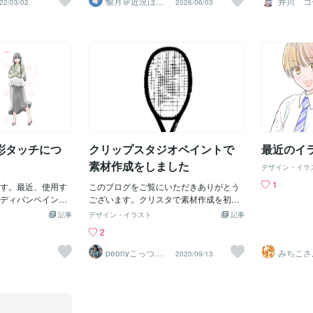
愉月＠近況はブ
井川 コ
22/03/02
2026/06/03
の絵描きはそ
ログへ
・史実のものより若
グ】のチェックをオンにすることで裏面
け回してパク
んでいくしか
期間１日（こだわ
が非表示になり快適に操作できるように
絵を描く人の
事に記載している
なります！3. 影を落とさない設定・光源
ソフト「CLI
PAINT PRO(64bi
の影響を受ける→OFF ・このモデルの影
ジョンアップ「
読み込んでJPEGで出力
を落とす→OFF室内や特定のシーンで、
止する基本的
す。一応、クリス
強い影を落としたくない時があります。
文字列を絵に
と使えるように、倍
そんな時に便利なのがこの機能です 【こ
ク」機能と絵
用できます。
のモデルの影を落とす】のチェックを外
「ノイズ」。
すことで、落ち影の影響を受けずにLT変
全に阻止でき
換することができます。最後に3D背景モ
安心して絵を
デルを上手に活用すると、背景作画の手
ょう。 何で
彩タッチにつ
クリップスタジオペイントで
最近のイ
間を省きつつ、よりク
とアカンのか
く側が自衛し
素材作成をしました
デザイン・イラ
せ盗む方は盗
1
す。最近、使用す
このブログをご覧にいただきありがとう
から。だから
ディバンペイント
ございます。クリスタで素材作成を初め
ったら良いし
、水彩タッチに挑
てしました。（（（ﾊﾟﾁﾊﾟﾁアップロード
料で観てもら
記事
デザイン・イラスト
記事
りするよりも少し
した素材は、リアル月画像素材+ブラシ
機能でサイン
2
、ふんわりした雰
テニスラケット画像素材です！素材作成
工夫すれば良
はこれでいいなぁ
って難しいものだと思っていたのです
でもなく、流
peonyこっつん
みちこさ
1
2020/09/13
（初心者）
んがイラ
す。もし、ご希望
が、説明通りにすると意外と簡単だとか
に値しないと
の専門家
、お気軽にお申し
んじました。プロの方のイラストメイキ
けどね。（苦
アイコン等のご依
ング動画をみると、自分で素材を作成し
面 ① ↓ 
だけでも結構です
ているじゃないですか、それほんとすご
出来上がり 
合わせください！
いなぁ、使いこなしているなぁと思って
の設定なので