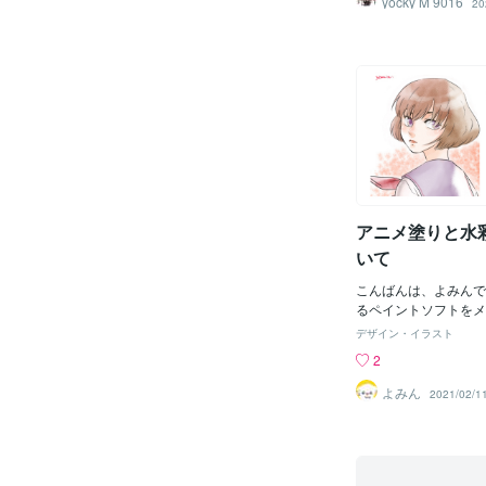
yocky M 9016
20
ト)・鞘、可動部なし
干肉厚で、長め・製作
れば伸びます）この記
画像は、CLIP STUDIO 
t) ver.1.11.10で
した物を使用していま
タの3Dデッサン人形
率を変更しなくても使
アニメ塗りと水
いて
こんばんは、よみんで
るペイントソフトをメ
からクリスタに移行し
デザイン・イラスト
戦しました！アニメ塗
2
早く仕上げられますし
囲気になるので、これ
よみん
2021/02/1
と思っているところで
される方がいましたら
出くださいね。現在、
頼受付中です。ご相談
ので、お気軽にお問い