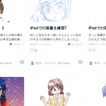
 2
iPadでの落書き練習7
iPadで
強さとか味の濃さ
試しに目を大きく描いたらちょっと自分
ずっと落書き
が本当は抽出液が
の今までの絵柄から外れてしまったよう
だかんだで結
。もちろんそこに
な・・ これはないかな。
いのか？とい
コンテンツ
デザイン・イラスト
コンテンツ
デザイン・イラ
や酸味、苦みなど
幅を拡げるの
13
11
すが基本的にはマ
人の絵だ！」
っても良いです。
ね。超絶技巧
ですけどね。他の
の萌え絵なん
井川 コーイチ
井川 コ
2021/09/29
2021/09/24
」とはまた違いま
く描けます。
ワン！ ちなみにこの
間。（笑）
まで全てiPadで
のデジタル制作に