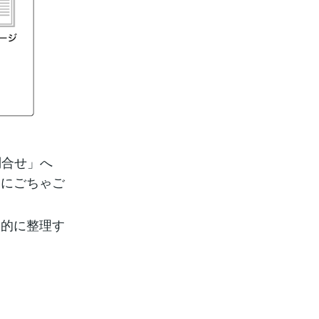
問合せ」へ
らにごちゃご
層的に整理す