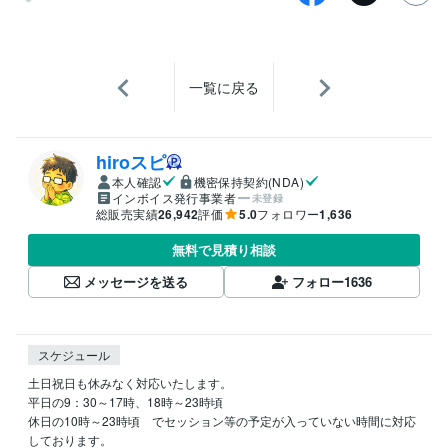
一覧に戻る
hiroスピ
本人確認
機密保持契約(NDA)
インボイス発行事業者
未登録
総販売実績
26,942
評価
5.0
フォロワー
1,636
無料で見積り相談
メッセージを送る
フォロー
1636
スケジュール
土日祝日も休みなく対応いたします。

平日の9：30～17時、18時～23時頃

休日の10時～23時頃　でセッション等の予定が入っていない時間に対応