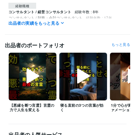
経験職種
コンサルタント / 経営コンサルタント
経験年数 : 8年
コンサルタント / 財務・会計コンサルタント
経験年数 : 17年
出品者の実績をもっと見る
ライフスタイル・その他 / 占い師
経験年数 : 6年
職歴
minoru合同会社
2017年10月 ~ 現在
2018年6月 ~ 現在
出品者のポートフォリオ
もっと見る
受賞歴
人生をより生きやすくするためのヒント
東大家庭教師が教える　や
る気の出し方、出させ方
資格・検定
マイクロソフト オフィス スペシャリスト（MOS）
取得年 : 2009年
税理士科目合格「簿記論」
取得年 : 2007年
日商簿記検定1級
取得年 : 2006年
ビジネス実務法務検定3級
取得年 : 2010年
調理師
取得年 : 2007年
【悪縁を断つ言霊】言霊の
寝る直前の3つの言葉が効
1分で心が満
力で人生を変える
く
ァメーション
ホームヘルパー2級
取得年 : 2005年
乙種危険物取扱者
取得年 : 2014年
フォークリフト運転技能者
取得年 : 2015年
出品者の人気サービス
ビジネス・クリエイティブツール