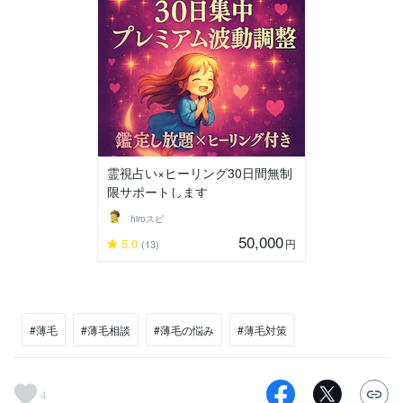
霊視占い×ヒーリング30日間無制
限サポートします
hiroスピ
50,000
5.0
円
(13)
#薄毛
#薄毛相談
#薄毛の悩み
#薄毛対策
4