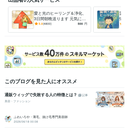
Wix:7年
WordPress:5年
ペライチ:5年
JIMDO:7年
Excel:19年
Google サイト:12年
Google スプレッドシート:12年
愛と光のヒーリング＆浄化、
霊視
Google スライド:12年
Google ドキュメント:12年
PowerPoint:12年
3日間朝晩送ります 元気にな
悩み
Word:19年
freee:7年
Moneyfoward:5年
弥生会計:19年
ChatGPT:1年
りたい、疲労や不安、浄化し
題の
5.0
(4800)
500
円
5.0
Adobe Photoshop:19年
PowerDirector:5年
Canva:3年
Audacity:10年
たい方へ毎日朝晩ヒーリング
にし
Vrew:3年
方へ
その他ツール
リーディング:10年
エネルギー調整:10年
ビジネスコンサルティング:10年
FX:10年
バイナリーオプション:10年
MT4:10年
得意分野
占い
ブロック置き換え
縁結び
リーディング鑑定
思念伝達・チャ
このブログを見た人にオススメ
ネリング
ヒーリング
エーテルコードカット
占い
ヒーリング
ビジネス代行・事務代行
ビジネスコンサルティング
財務・会計コン
通販ウィッグで失敗する人の特徴とは？
記事
サルティング
美容・ファッション
コンサルティング
会計
語学力
ふわいろや・薄毛、抜け毛専門美容師
英語
日常会話レベル
2026/06/18 00:08