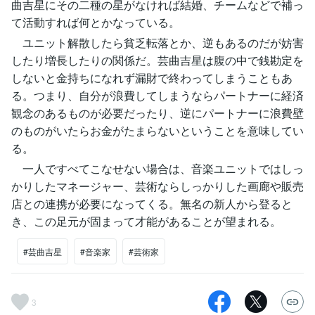
曲吉星にその二種の星がなければ結婚、チームなどで補っ
て活動すれば何とかなっている。
ユニット解散したら貧乏転落とか、逆もあるのだが妨害
したり増長したりの関係だ。芸曲吉星は腹の中で銭勘定を
しないと金持ちになれず漏財で終わってしまうこともあ
る。つまり、自分が浪費してしまうならパートナーに経済
観念のあるものが必要だったり、逆にパートナーに浪費壁
のものがいたらお金がたまらないということを意味してい
る。
一人ですべてこなせない場合は、音楽ユニットではしっ
かりしたマネージャー、芸術ならしっかりした画廊や販売
店との連携が必要になってくる。無名の新人から登ると
き、この足元が固まって才能があることが望まれる。
#芸曲吉星
#音楽家
#芸術家
3