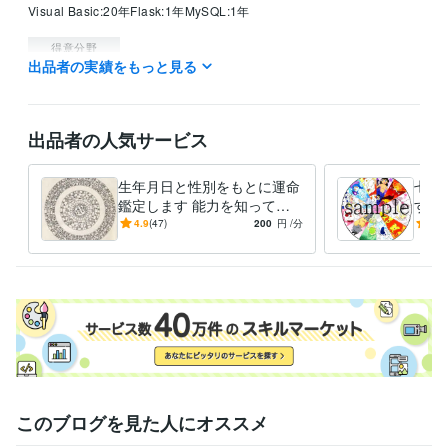
Visual Basic:20年
Flask:1年
MySQL:1年
得意分野
出品者の実績をもっと見る
占い
密教占星法・梅花心易・地理風水
占い
出品者の人気サービス
生年月日と性別をもとに運命
七政
鑑定します 能力を知って可
す 
能な多くの道のより良き選択
に関
4.9
(47)
200
円
/分
4.8
を
す。
このブログを見た人にオススメ