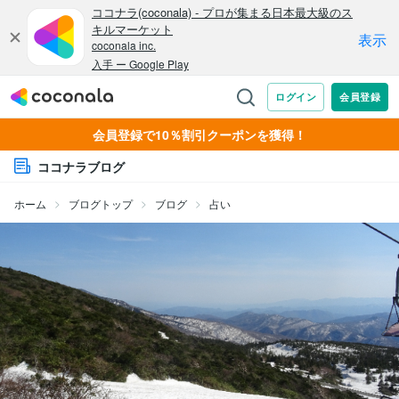
会員登録で10％割引クーポンを獲得！
ココナラブログ
ホーム
ブログトップ
ブログ
占い