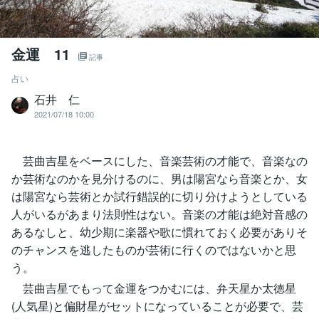
金運 11
記事
占い
石井 仁
2021/07/18 10:00
芸曲吉星をベースにした、音楽芸術の才能で、音楽なの
か芸術なのかを見分けるのに、男は陽宮なら音楽とか、女
は陽宮なら芸術とか試行錯誤的に切り分けようとしている
人がいるがあまり法則性はない。音楽の才能は絶対音感の
あるなしと、幼少期に楽器や歌に慣れておく必要がありそ
のチャンスを逃したものが芸術に行くのではないかと思
う。
芸曲吉星でもって金運をつかむには、弁天星か太徳星
(人気星)と偏財星がセットになっていることが必要で、芸