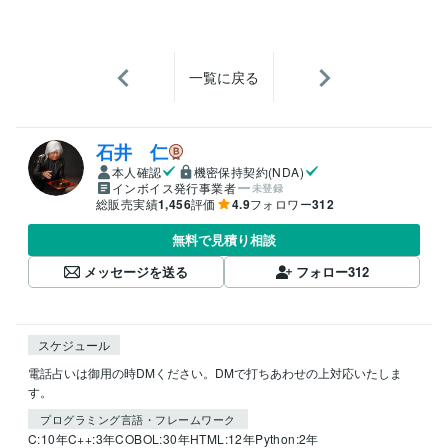
一覧に戻る
石井 仁
本人確認
機密保持契約(NDA)
インボイス発行事業者
未登録
総販売実績
1,456
評価
4.9
フォロワー
312
無料で見積り相談
メッセージを送る
フォロー
312
スケジュール
電話占いは御用の時DMください。DMで打ちあわせの上対応いたしま
す。
プログラミング言語・フレームワーク
C:10年
C++:3年
COBOL:30年
HTML:12年
Python:2年