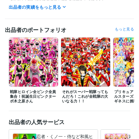
出品者の実績をもっと見る
また私の生活は体調によって夜型だったり昼型だったり変化し不規則で
す。

ご連絡いただいても数時間以上お返事出来ない場合があります。

出品者のポートフォリオ
もっと見る
ご理解いただけますと幸いです。
受賞歴
ネットでイラスト＆コミック公開
プログラミング言語・フレームワーク
COBOL:1年
ビジネス・クリエイティブツール
Adobe Photoshop:20年
Filmora:5年
Excel:10年
PowerPoint:5年
Word:5年
戦隊ヒロイン全ピンク全員
それがスーパー戦隊っても
プリキュア１
集合！祝誕生日ピンクター
んだろ！これが全戦隊の大
ルスターズメ
ボ木之原さん
その他ツール
いなる力！！
ギネスに挑戦
コミックスタジオ:10年
得意分野
出品者の人気サービス
イラスト作成・漫画制作
イラスト　ロゴ　デザイン　動画　小説
イ
ラスト　ロゴ　デザイン　動画　小説
忍者・くノ一・侍など和風ヒ
素敵
アニメ
コミック
特撮
ゲーム