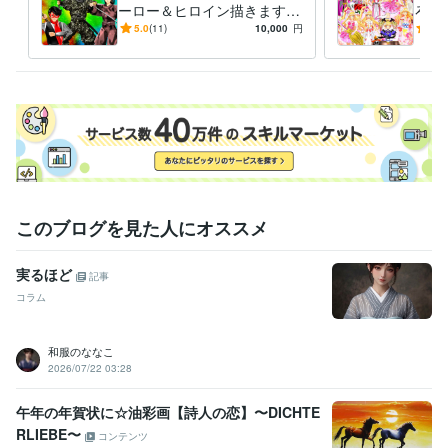
ーロー＆ヒロイン描きます
ろな
いかなるご指示でもイラスト
ご希
5.0
(11)
10,000
円
5.0
描いてみせます！！！
イラ
このブログを見た人にオススメ
実るほど
記事
コラム
和服のななこ
2026/07/22 03:28
午年の年賀状に☆油彩画【詩人の恋】〜DICHTE
RLIEBE〜
コンテンツ