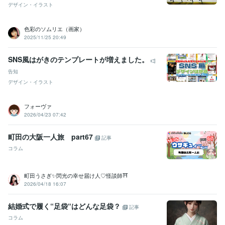
デザイン・イラスト
色彩のソムリエ（画家）
2025/11/25 20:49
SNS風はがきのテンプレートが増えました。
告知
デザイン・イラスト
フォーヴァ
2026/04/23 07:42
町田の大阪一人旅 part67
記事
コラム
町田うさぎ✨閃光の幸せ届け人♡怪談師⛩️
2026/04/18 16:07
結婚式で履く“足袋“はどんな足袋？
記事
コラム