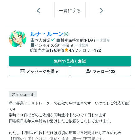
一覧に戻る
ルナ・ルーン
本人確認
機密保持契約(NDA)
未登録
インボイス発行事業者
未登録
総販売実績
196
評価
4.9
フォロワー
122
無料で見積り相談
メッセージを送る
フォロー
122
スケジュール
私は専業イラストレーターで在宅で年中無休です。いつでもご対応可能
です

常時２０件ほどのご依頼を同時進行中なので１日も休まず

日曜祭日も年末年始もお受けしたご依頼をこなしております。

ただし【月曜の午後】だけは必須の用事で長時間外出し不在のため

【月曜の午後】だけはご返信や進捗ご報告が不可能です。
