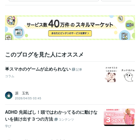
プ」
で）
語学力
英語
日常会話レベル
このブログを見た人にオススメ
🌟スマホのゲームが止められない
記事
コラム
源 玉気
2026/04/05 03:45
ADHD 先延ばし！頭ではわかってるのに動けな
いを抜け出す３つの方法
コンテンツ
学び