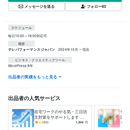
メッセージを送る
フォロー
83
スケジュール
毎日10:00～18:00対応可
職歴
テレパフォーマンスジャパン
2024年10月 ~ 現在
ビジネス・クリエイティブツール
WordPress:8年
出品者の実績をもっと見る
得意分野
悩み相談・カウンセリング
自己啓発（時間管理・目標設定）のご相
談
自己啓発
時間管理
目標設定
自己啓発本
モチベーション維持
出品者の人気サービス
モチベーションUP
やる気UP
時間の使い方
集中力アップ
三日坊主
ライティング・翻訳
ライティング・リライト記事作成代行
目標設定
時間管理
やる気UP
モチベーションUP
読書術
手帳術
在宅ワークのやる気・三日坊
モチ
時間管理アプリ
自己啓発本レビュー
ノウハウ構築
夢の作り方
主対策をサポートします 自
定の
宅で集中して勉強・副業がデ
啓発
学歴
4.8
(53)
1,500
円
5.0
キる「時間管理の７ステッ
ェア
福岡工業大学
2007年3月 ~ 2010年2月