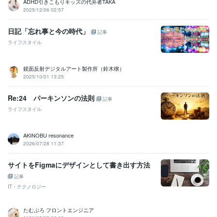
ADHD引きこもりキッズの代弁者TAKA
2025/12/06 02:57
日記「忘れ事と今の時代」
記事
ライフスタイル
鏡面反射デジタルアート製作所（鈴木穣）
2025/10/01 13:25
Re:24 パーキンソンの法則
記事
ライフスタイル
AKINOBU resonance
2026/07/28 11:37
サイトをFigmaにデザインとして書き出す方法
記事
IT・テクノロジー
たむぷろ フロントエンジニア