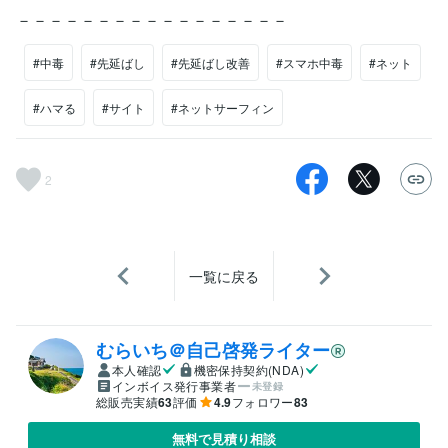
－－－－－－－－－－－－－－－－－
#中毒
#先延ばし
#先延ばし改善
#スマホ中毒
#ネット
#ハマる
#サイト
#ネットサーフィン
2
一覧に戻る
むらいち＠自己啓発ライター
本人確認
機密保持契約(NDA)
インボイス発行事業者
未登録
総販売実績
63
評価
4.9
フォロワー
83
無料で見積り相談