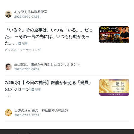
心を整える仏教相談室
2026/08/02 03:53
「いる？」その返事は、いつも「いる。」だっ
た。 ～その一言の先には、いつも行動があっ
た。...
記事
ビジネス・マーケティング
品田知紀｜破産から再起したコンサルタント
2026/07/30 00:54
7/29(水)【 今日の神託】銀龍が伝える「発展」
のメッセージ
記事
占い
天啓の巫女 綾乃｜神仏龍神の神託師
2026/07/28 22:32