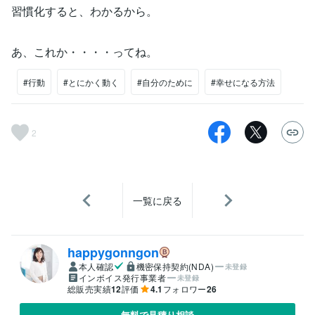
習慣化すると、わかるから。
あ、これか・・・・ってね。
#行動
#とにかく動く
#自分のために
#幸せになる方法
2
一覧に戻る
happygonngon
本人確認
機密保持契約(NDA)
未登録
インボイス発行事業者
未登録
総販売実績
12
評価
4.1
フォロワー
26
無料で見積り相談