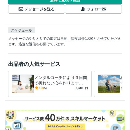
メッセージを送る
フォロー
26
スケジュール
メッセージのやりとりでの鑑定は早朝、深夜以外はOKとさせていただき
ます。迅速な返信を心掛けています。
出品者の人気サービス
メンタルコーチにより３日間
あな
で折れない心を作ります
で解
【本当に変わりたい人限定】
ゴー
5.0
(5)
3,500
円
4.2
あなたの魂が望む方向を見つ
けます。