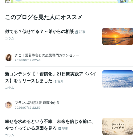
このブログを見た人にオススメ
似てる？似せてる？～弟からの相談
記事
コラム
きこ｜愛着障害との恋愛専門カウンセラー
2026/08/07 02:48
新コンテンツ【「習慣化」21日間実践アドバイ
ス】をリリースしました
告知
コラム
フランス語翻訳者 遠藤ゆかり
2026/07/12 22:59
幸せを求めるという不幸 未来を信じる前に、
今つくっている原因を見る
記事
コラム