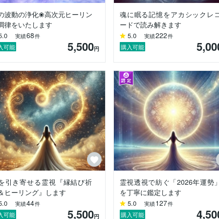
話をしていました。

の波動の浄化❀高次元ヒーリン
魂に眠る記憶をアカシックレ
うに自然で、恐れではなく、深い安心と温もりを伴うものでした。

調律をいたします
ードで読み解きます
68
222
5.0
5.0
実績
件
実績
件
界との繋がりが私の生き方そのものになっていきました。

5,500
5,00
入可能
購入可能
円
ね、霊視、透視、祈祷、魂の整え、潜在意識へのアクセスなど、幅広い
授かった力は、人の心を救うために使い切る」という信念です。

からの導きを受け取り、今の状況、心の奥にある本音、これからの流れ
。

ることはありません。

ある魂の声に耳を澄ませながら、あなたが本来の自分を取り戻せるよう
え込まないでください。

ら、一緒に次の一歩を探していきます。

を引き寄せる霊視『縁結び祈
霊視透視で紡ぐ「2026年運勢
＆ヒーリング』します
を丁寧に鑑定します
く整えながら、鑑定を終える頃には、少しでも心が軽くなり、内側から
44
127
5.0
5.0
実績
件
実績
件
5,500
4,50
入可能
購入可能
円