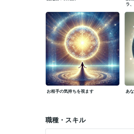
ラ
「運気を上げる方法を知りたい」

など、魂の成長の道を共に歩むお話も喜ん
どうか一人で抱え込まずに、心をそのまま
あなたが「本当の自分」として生きられる
きっと明日は、今日より少し良い日になり
真心を込めて、一つひとつ丁寧に鑑定いた
紫草

家族心理療法

ゲシュタルト療法

年齢退行療法（インナーチャイルド療法）
お相手の気持ちを視ます
あ
交流分析士

ソマティック・セラピープロフェッショナ
フォーカーシング療法

日本霊能師協会会員　公認霊能者

職種・スキル
令和８年熊本地震災害義援金へ寄付して