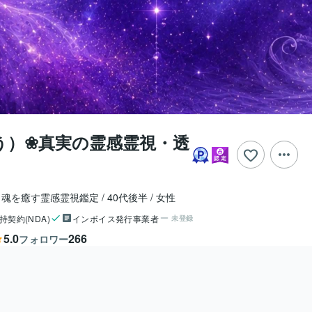
う）❀真実の霊感霊視・透
と魂を癒す霊感霊視鑑定
40代後半
女性
持契約(NDA)
インボイス発行事業者
未登録
5.0
266
フォロワー