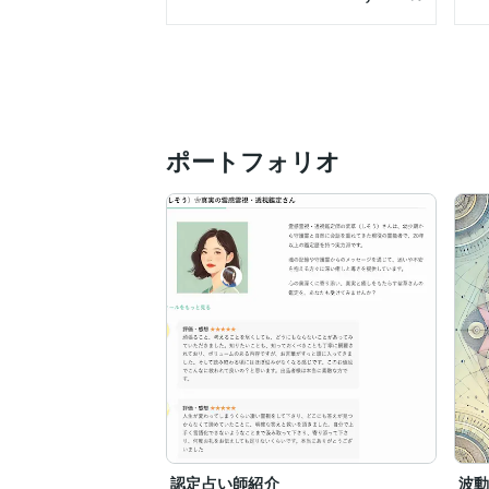
【得意なご相談】

親子関係、家族関係の悩み

子育て、不登校のお子さまのこと

夫婦関係、家庭内の不安

離婚後の人生・これからの歩み

孤独感、生きづらさ

人間関係・人とのご縁

ポートフォリオ
守護霊様からのメッセージ

前世、オーラ、魂の課題

霊的なご相談

家内安全、夫婦円満の祈願

魂の整え、各種祈祷　など

【魂の整えについて】

日常生活の中で受けるストレスや、人間関
清らかなエネルギーで満たされることによ
ご希望に応じて、守護霊様と共に行う祈祷
スピリチュアルに興味を持ち始めた方から
「守護霊様の声をもっと感じたい」

認定占い師紹介
波
「霊視の精度を高めたい」
