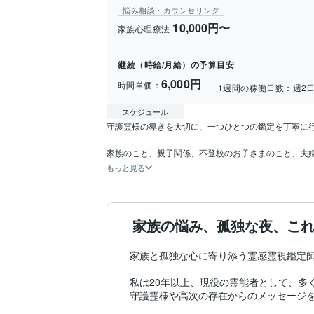
悩み相談・カウンセリング
10,000円〜
家族心理療法
継続（時給/月給）の予算目安
6,000円
時間単価：
1週間の稼働日数：
週2
スケジュール
守護霊様の導きを大切に、一つひとつの鑑定を丁寧に行
家族のこと、親子関係、不登校のお子さまのこと、夫
もっと見る
家族の悩み、孤独な夜、これ
家族と孤独な心に寄り添う霊感霊視鑑定師
私は20年以上、現役の霊能者として、多
守護霊様や高次の存在からのメッセージを