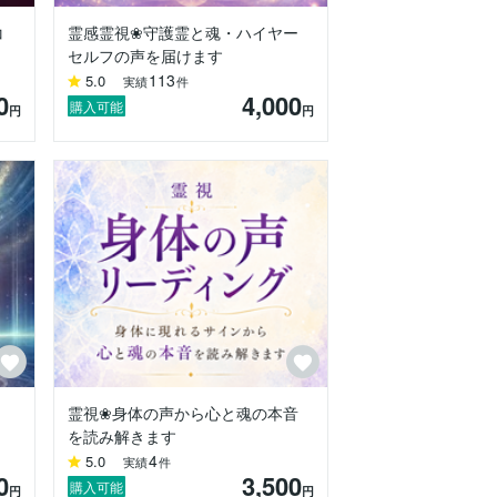
コ
霊感霊視❀守護霊と魂・ハイヤー
セルフの声を届けます
113
5.0
実績
件
0
4,000
購入可能
円
円
術を磨いてまいりました。

を読み解いていきます。

誠実に向き合います。

」
霊視❀身体の声から心と魂の本音
を読み解きます
あたたかさを感じていただけるよう、真心
4
5.0
実績
件
0
3,500
購入可能
円
円