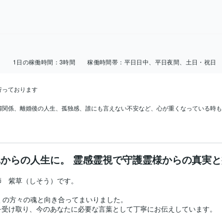
日
1日の稼働時間：
3時間
稼働時間帯：
平日日中、平日夜間、土日・祝日
っております

婦関係、離婚後の人生、孤独感、誰にも言えない不安など、心が重くなっている時も
からの人生に。 霊感霊視で守護霊様からの真実
　紫草（しそう）です。

くの方々の魂と向き合ってまいりました。

受け取り、今のあなたに必要な言葉として丁寧にお伝えしています。
