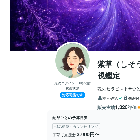
紫草（しそ
視鑑定
最終ログイン：
1時間前
魂のセラピスト❀心
稼働状況
対応可能です
本人確認
機密保
1,225
販売実績
評価
納品ごとの予算目安
悩み相談・カウンセリング
3,000円〜
子育て支援士