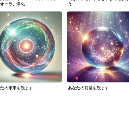
、オーラ、浄化
う
でお受けします。

お聞かせください。

よう、守護霊様と共に、やさしく寄り添いながらお力になります。

ますように。

します。



なたの未来を視ます
あなたの前世を視ます
ル

います。