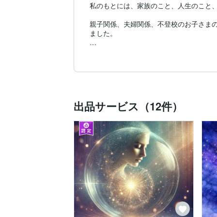
私のもとには、家族のこと、人生のこと、
親子関係、夫婦関係、不登校のお子さま
ました。

恋愛やご縁のお悩みも含め、その方が本当
「家族のことで心が休まらない」

「子どものことが心配で眠れない」

「離婚後、この先どう歩めばいいのかわか
「人とのご縁に悩み、自分の気持ちがわか
出品サービス（12件）
「誰にも本音を言えず、孤独でつらい」

「頑張っているのに、心が限界に近い」

そのような時は、どうか一人で抱え込まず
うまく話せなくても大丈夫です。

涙が出ても、迷っていても、怒りや不安が
守護霊様は、あなたが生まれた瞬間から今
そのメッセージは、迷いや不安に包まれた
私の原点は幼い頃にあります。
