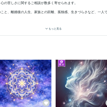
心の苦しさに関するご相談が数多く寄せられます。

のこと、離婚後の人生、家族との距離、孤独感、生きづらさなど、一人
に幸せへ向かうための道を、守護霊様からの導きと共に読み解いていま
もっと見る
らない」

らなくなっている」

にお話しください。

あっても大丈夫です。

この時まで、常に寄り添い、道を照らし、時には危険から遠ざけてきた
心を優しく解きほぐし、再び歩む力を与えてくれます。
