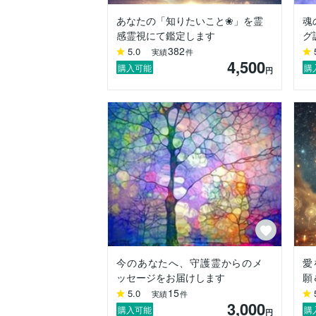
物心つく前から、私は自然に守護霊様と会
あなたの「知りたいこと❀」を霊
魂
そのやり取りは、家族や友人との会話のよ
感霊視にて鑑定します
グ
382
5.0
実績
件
気づけばその感覚は日常の一部となり、霊
4,500
購入可能
購
円
これまで、数多くの師匠のもとで修行を重
どれほど技を磨いても、根底にあるのは「
鑑定では、あなたの守護霊様や高次の存在
必要に応じて、祈祷や魂の整えも行います
どんなに複雑なご相談でも、決して否定す
表面的な出来事だけではなく、その背後に
今は答えが見えなくても大丈夫です。

心が疲れきってしまった時ほど、一人で抱
守護霊様から届く小さな光を大切にしなが
今のあなたへ、守護霊からのメ
愛
ッセージをお届けします
願
鑑定中は、あなたのエネルギーをやさし
15
5.0
を込めてお届けいたします。

実績
件
3,000
購入可能
購
円