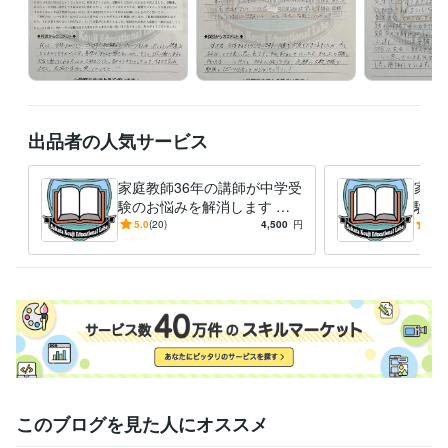
出品者の人気サービス
家庭教師36年の講師が中学受
家庭
験のお悩みを解消します 最
験の
難関校対策から発達障害やグ
難関
5.0
(20)
4,500
円
5.0
レーゾーンの子の受験対策ま
レー
で対応
で対
このブログを見た人にオススメ