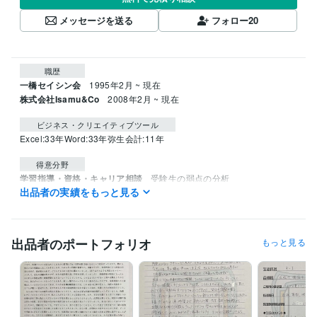
メッセージを送る
フォロー
20
職歴
一橋セイシン会
1995年2月 ~ 現在
株式会社Isamu&Co
2008年2月 ~ 現在
ビジネス・クリエイティブツール
Excel:33年
Word:33年
弥生会計:11年
得意分野
学習指導・資格・キャリア相談
受験生の弱点の分析
出品者の実績をもっと見る
中学受験
学歴
立教大学
1992年3月 ~ 1995年2月
出品者のポートフォリオ
もっと見る