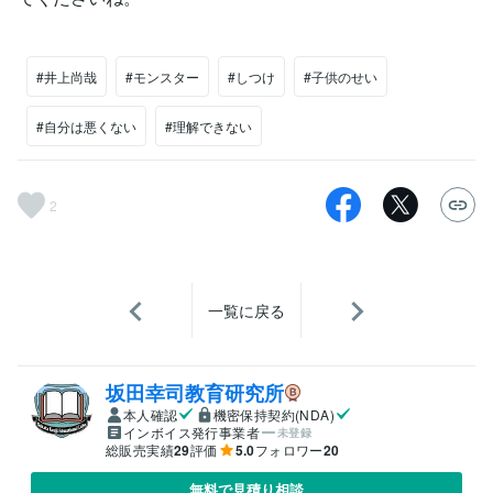
#井上尚哉
#モンスター
#しつけ
#子供のせい
#自分は悪くない
#理解できない
2
一覧に戻る
坂田幸司教育研究所
本人確認
機密保持契約(NDA)
インボイス発行事業者
未登録
総販売実績
29
評価
5.0
フォロワー
20
無料で見積り相談