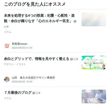
このブログを見た人にオススメ
未来を処理する4つの部屋：杞憂・心配性・楽
観・余白が織りなす「心のエネルギー収支」
記事
コラム
骨格屋ossan
2026/08/05 01:04
余白とグリッドで、情報を見やすく整える
記事
デザイン・イラスト
山田 泰久＠赤提灯デザイン事務所
2026/08/02 19:35
７月最後のブログ
記事
コラム