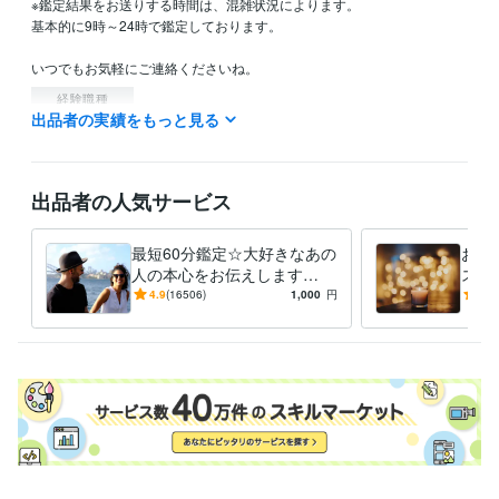
※鑑定結果をお送りする時間は、混雑状況によります。

基本的に9時～24時で鑑定しております。

いつでもお気軽にご連絡くださいね。
経験職種
出品者の実績をもっと見る
ライフスタイル・その他 / 占い師
経験年数 : 17年
職歴
スピリチュアルカウンセラー
2007年9月 ~ 現在
出品者の人気サービス
資格・検定
総合旅行業務取扱管理者
取得年 : 2007年
最短60分鑑定☆大好きなあの
お悩
メンタル心理カウンセラー
取得年 : 2022年
人の本心をお伝えします
スピ
【詳細不要】好きな人の本音
最短
4.9
(16506)
1,000
円
4.9
得意分野
と将来への思い。私をどう思
愛・
占い
恋愛相談
金銭面のご相談
魂の使命・課題・生まれてきた意味
ってる？
恋愛
金運
婚外恋愛
複雑恋愛
スピリチュアル
魂の使命
人間関係
宇宙の法則
守護天使からのメッセ
片思い相手の気持ち
語学力
英語
ビジネスレベル