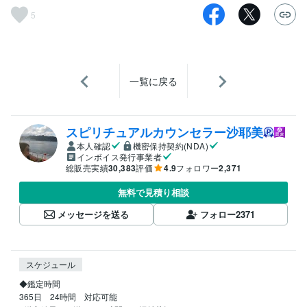
5
一覧に戻る
スピリチュアルカウンセラー沙耶美
本人確認
機密保持契約(NDA)
インボイス発行事業者
総販売実績
30,383
評価
4.9
フォロワー
2,371
無料で見積り相談
メッセージを送る
フォロー
2371
スケジュール
◆鑑定時間

365日　24時間　対応可能
