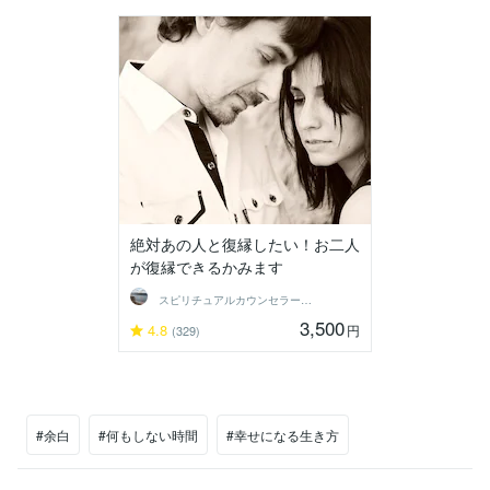
絶対あの人と復縁したい！お二人
が復縁できるかみます
スピリチュアルカウンセラー沙耶美
3,500
4.8
円
(329)
#余白
#何もしない時間
#幸せになる生き方